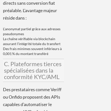
directs sans conversion fiat
préalable. L’avantage majeur
réside dans :
L’anonymat partiel grâce aux adresses
pseudonymes
La chaîne vérifiable via blockchain
assurant l’intégrité totale du transfert
Des frais minimes souvent inférieurs à
0,001 % du montant transféré
C. Plateformes tierces
spécialisées dans la
conformité KYC/AML
Des prestataires comme Veriff
ou Onfido proposent des APIs
capables d’automatiser le