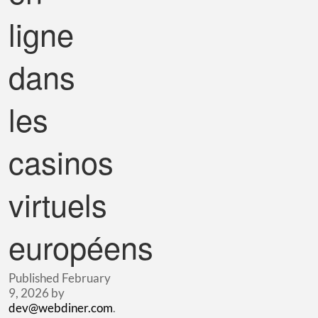
ligne
dans
les
casinos
virtuels
européens
Published
February
9, 2026
by
dev@webdiner.com
.