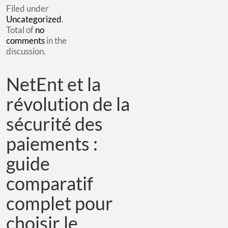
Filed under
Uncategorized
.
Total of
no
comments
in the
discussion.
NetEnt et la
révolution de la
sécurité des
paiements :
guide
comparatif
complet pour
choisir le