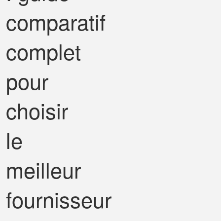
comparatif
complet
pour
choisir
le
meilleur
fournisseur