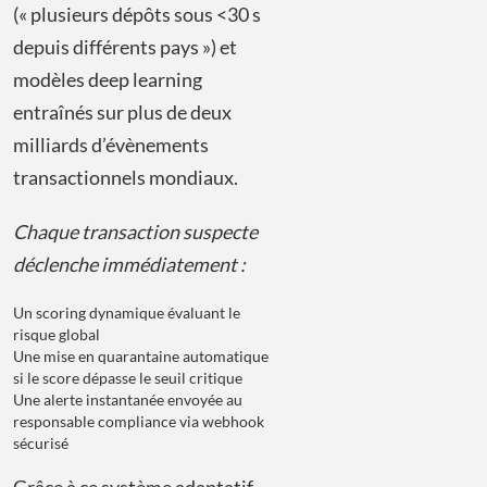
(« plusieurs dépôts sous <30 s
depuis différents pays ») et
modèles deep learning
entraînés sur plus de deux
milliards d’évènements
transactionnels mondiaux.
Chaque transaction suspecte
déclenche immédiatement :
Un scoring dynamique évaluant le
risque global
Une mise en quarantaine automatique
si le score dépasse le seuil critique
Une alerte instantanée envoyée au
responsable compliance via webhook
sécurisé