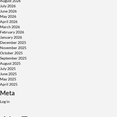
August 2026
July 2026
June 2026
May 2026
April 2026
March 2026
February 2026
January 2026
December 2025
November 2025
October 2025
September 2025
August 2025
July 2025
June 2025
May 2025
April 2025
Meta
Log in