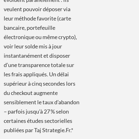
veulent pouvoir déposer via
leur méthode favorite (carte
bancaire, portefeuille
électronique ou même crypto),
voir leur solde mis à jour
instantanément et disposer
d’une transparence totale sur
les frais appliqués. Un délai
supérieur à cinq secondes lors
du checkout augmente
sensiblement le taux d’abandon
– parfois jusqu’à 27 % selon
certaines études sectorielles
publiées par Taj Strategie.Fr.*