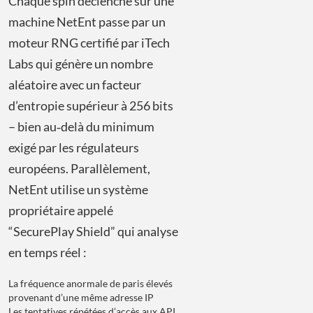
Chaque spin déclenché sur une
machine NetEnt passe par un
moteur RNG certifié par iTech
Labs qui génère un nombre
aléatoire avec un facteur
d’entropie supérieur à 256 bits
– bien au‑delà du minimum
exigé par les régulateurs
européens. Parallèlement,
NetEnt utilise un système
propriétaire appelé
“SecurePlay Shield” qui analyse
en temps réel :
La fréquence anormale de paris élevés
provenant d’une même adresse IP
Les tentatives répétées d’accès aux API