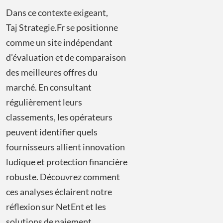
Dans ce contexte exigeant,
Taj Strategie.Fr se positionne
comme un site indépendant
d’évaluation et de comparaison
des meilleures offres du
marché. En consultant
régulièrement leurs
classements, les opérateurs
peuvent identifier quels
fournisseurs allient innovation
ludique et protection financière
robuste. Découvrez comment
ces analyses éclairent notre
réflexion sur NetEnt et les
solutions de paiement