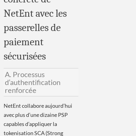
NetEnt avec les
passerelles de
paiement
sécurisées
A. Processus
d’authentification
renforcée
NetEnt collabore aujourd’hui
avec plus d’une dizaine PSP
capables d’appliquer la
tokenisation SCA (Strong