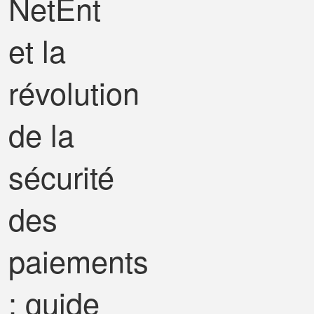
NetEnt
et la
révolution
de la
sécurité
des
paiements
: guide