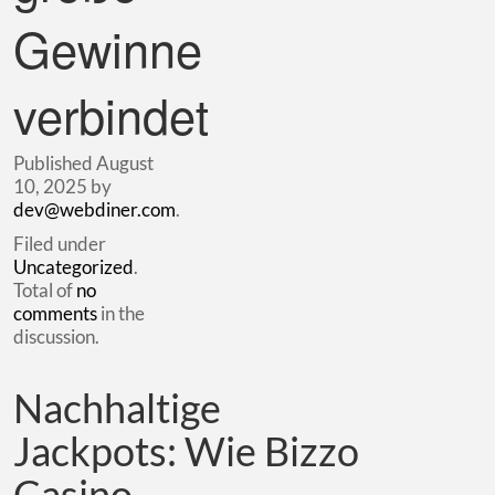
Gewinne
verbindet
Published
August
10, 2025
by
dev@webdiner.com
.
Filed under
Uncategorized
.
Total of
no
comments
in the
discussion.
Nachhaltige
Jackpots: Wie Bizzo
Casino