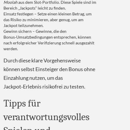
Moolah
aus dem Slot‑Portfolio. Diese Spiele sind im
Bereich „Jackpots“ leicht zu finden.
Einsatz festlegen – Setze einen kleinen Betrag, um
das Risiko zu minimieren, aber genug, um am
Jackpot teilzunehmen.
Gewinn sichern – Gewinne, die den
Bonus‑Umsatzbedingungen entsprechen, können
nach erfolgreicher Verifizierung schnell ausgezahlt
werden.
Durch diese klare Vorgehensweise
können selbst Einsteiger den Bonus ohne
Einzahlung nutzen, um das
Jackpot‑Erlebnis risikofrei zu testen.
Tipps für
verantwortungsvolles