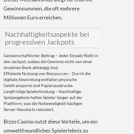
Gewinnsummen, die oft mehrere
Millionen Euro erreichen.
Nachhaltigkeitsaspekte bei
progressiven Jackpots
Gemeinschaftlicher Beitrag – Jeder Einsatz fließt in
den Jackpot, sodass die Gewinne nicht von einer
einzelnen Bank abhängig sind.
Effiziente Nutzung von Ressourcen – Durch die
digitale Abwicklung entfallen physische
Geldtransporte und Papierausdrucke.
Langfristige Spielerbindung – Nachhaltige
Spielangebote halten Spieler länger auf der
Plattform, was die Notwendigkeit häufigen
Server‑Neustarts reduziert.
Bizzo Casino nutzt diese Vorteile, um ein
umweltfreundliches Spielerlebnis zu