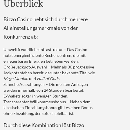
Überblick
Bizzo Casino hebt sich durch mehrere
Alleinstellungsmerkmale von der
Konkurrenz ab:
Umweltfreundliche Infrastruktur – Das Casino
nutzt energieeffiziente Rechenzentren, die mit
erneuerbaren Energien betrieben werden.
Große Jackpot‑Auswahl – Mehr als 30 progressive
Jackpots stehen bereit, darunter bekannte Titel wie
Mega Moolah
und
Hall of Gods
.
Schnelle Auszahlungen – Die meisten Anfragen
werden innerhalb von 24 Stunden bearbeitet,
E‑Wallets sogar in wenigen Stunden.
Transparenter Willkommensbonus – Neben dem
klassischen Einzahlungsbonus gibt es einen Bonus
ohne Einzahlung, der sofort spielbar ist.
Durch diese Kombination löst Bizzo