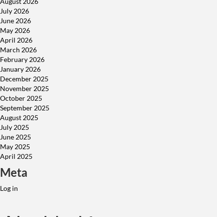
August 2026
July 2026
June 2026
May 2026
April 2026
March 2026
February 2026
January 2026
December 2025
November 2025
October 2025
September 2025
August 2025
July 2025
June 2025
May 2025
April 2025
Meta
Log in