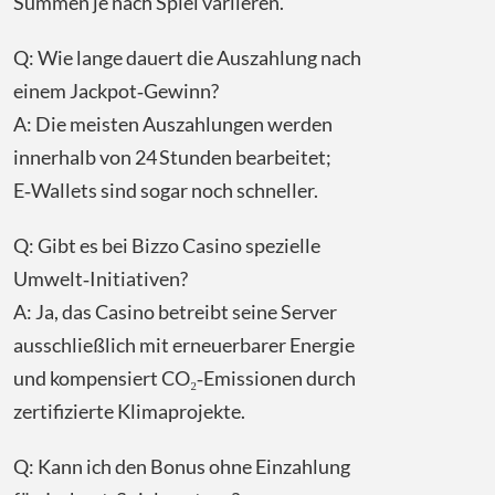
Summen je nach Spiel variieren.
Q: Wie lange dauert die Auszahlung nach
einem Jackpot‑Gewinn?
A: Die meisten Auszahlungen werden
innerhalb von 24 Stunden bearbeitet;
E‑Wallets sind sogar noch schneller.
Q: Gibt es bei Bizzo Casino spezielle
Umwelt‑Initiativen?
A: Ja, das Casino betreibt seine Server
ausschließlich mit erneuerbarer Energie
und kompensiert CO₂‑Emissionen durch
zertifizierte Klimaprojekte.
Q: Kann ich den Bonus ohne Einzahlung