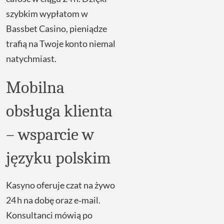
szybkim wypłatom w
Bassbet Casino, pieniądze
trafią na Twoje konto niemal
natychmiast.
Mobilna
obsługa klienta
– wsparcie w
języku polskim
Kasyno oferuje czat na żywo
24 h na dobę oraz e‑mail.
Konsultanci mówią po