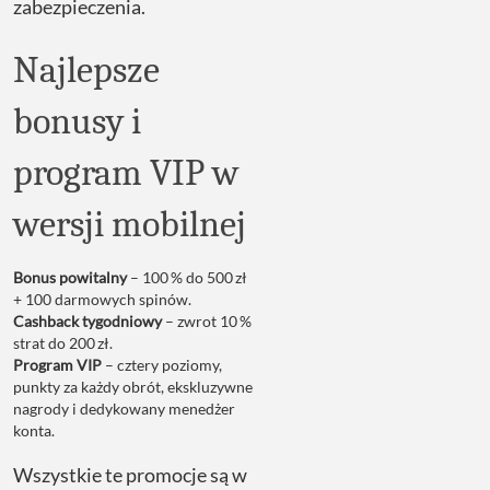
zabezpieczenia.
Najlepsze
bonusy i
program VIP w
wersji mobilnej
Bonus powitalny
– 100 % do 500 zł
+ 100 darmowych spinów.
Cashback tygodniowy
– zwrot 10 %
strat do 200 zł.
Program VIP
– cztery poziomy,
punkty za każdy obrót, ekskluzywne
nagrody i dedykowany menedżer
konta.
Wszystkie te promocje są w