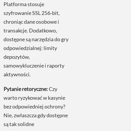
Platforma stosuje
szyfrowanie SSL 256‑bit,
chroniąc dane osobowe i
transakcje. Dodatkowo,
dostępne są narzędzia do gry
odpowiedzialnej: limity
depozytów,
samowykluczenie i raporty
aktywności.
Pytanie retoryczne:
Czy
warto ryzykować w kasynie
bez odpowiedniej ochrony?
Nie, zwłaszcza gdy dostępne
są tak solidne