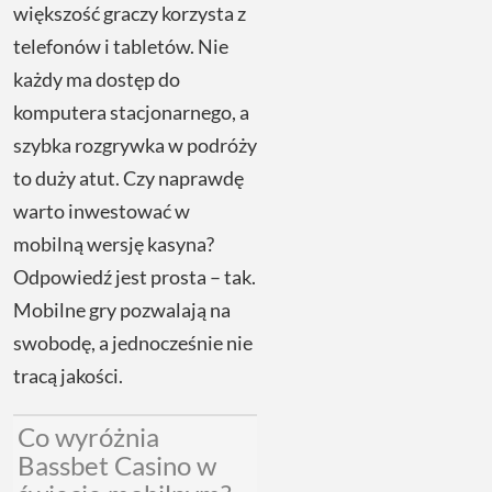
większość graczy korzysta z
telefonów i tabletów. Nie
każdy ma dostęp do
komputera stacjonarnego, a
szybka rozgrywka w podróży
to duży atut. Czy naprawdę
warto inwestować w
mobilną wersję kasyna?
Odpowiedź jest prosta – tak.
Mobilne gry pozwalają na
swobodę, a jednocześnie nie
tracą jakości.
Co wyróżnia
Bassbet Casino w