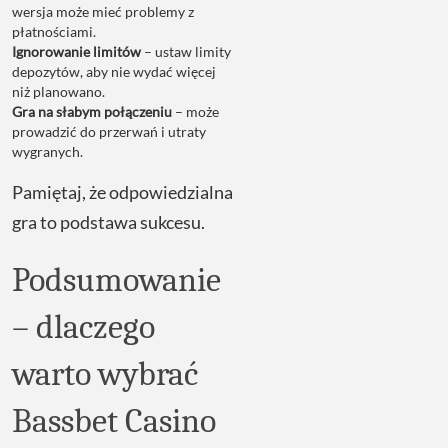
wersja może mieć problemy z
płatnościami.
Ignorowanie limitów
– ustaw limity
depozytów, aby nie wydać więcej
niż planowano.
Gra na słabym połączeniu
– może
prowadzić do przerwań i utraty
wygranych.
Pamiętaj, że odpowiedzialna
gra to podstawa sukcesu.
Podsumowanie
– dlaczego
warto wybrać
Bassbet Casino