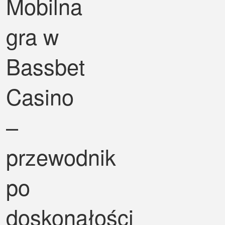
Mobilna
gra w
Bassbet
Casino
–
przewodnik
po
doskonałości