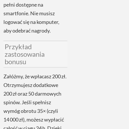
pełni dostępne na
smartfonie. Nie musisz
logować się na komputer,
aby odebrać nagrody.
Przykład
zastosowania
bonusu
Załóżmy, że wpłacasz 200 zł.
Otrzymujesz dodatkowe
200 zł oraz 50 darmowych
spinów. Jeśli spełnisz
wymóg obrotu 35× (czyli
14 000 zł), możesz wypłacić
całość w ciągu 24 h. Dzięki