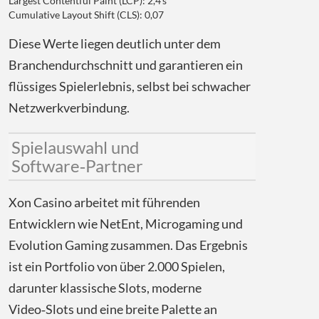
Largest Contentful Paint (LCP): 2,4 s
Cumulative Layout Shift (CLS): 0,07
Diese Werte liegen deutlich unter dem
Branchendurchschnitt und garantieren ein
flüssiges Spielerlebnis, selbst bei schwacher
Netzwerkverbindung.
Spielauswahl und
Software‑Partner
Xon Casino arbeitet mit führenden
Entwicklern wie NetEnt, Microgaming und
Evolution Gaming zusammen. Das Ergebnis
ist ein Portfolio von über 2.000 Spielen,
darunter klassische Slots, moderne
Video‑Slots und eine breite Palette an