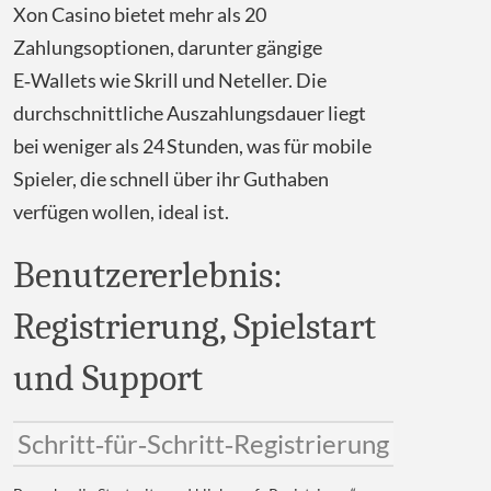
Xon Casino bietet mehr als 20
Zahlungsoptionen, darunter gängige
E‑Wallets wie Skrill und Neteller. Die
durchschnittliche Auszahlungsdauer liegt
bei weniger als 24 Stunden, was für mobile
Spieler, die schnell über ihr Guthaben
verfügen wollen, ideal ist.
Benutzererlebnis:
Registrierung, Spielstart
und Support
Schritt‑für‑Schritt‑Registrierung