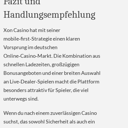
Fazit und
Handlungsempfehlung
Xon Casino hat mit seiner
mobile‑first‑Strategie einen klaren
Vorsprung im deutschen
Online‑Casino‑Markt. Die Kombination aus
schnellen Ladezeiten, großzügigen
Bonusangeboten und einer breiten Auswahl
an Live‑Dealer‑Spielen macht die Plattform
besonders attraktiv für Spieler, die viel
unterwegs sind.
Wenn du nach einem zuverlässigen Casino
suchst, das sowohl Sicherheit als auch ein