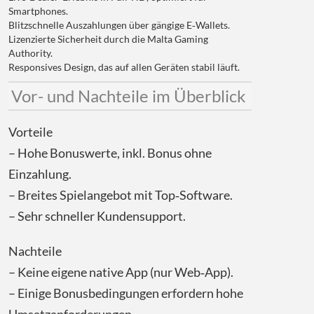
Smartphones.
Blitzschnelle Auszahlungen über gängige E‑Wallets.
Lizenzierte Sicherheit durch die Malta Gaming
Authority.
Responsives Design, das auf allen Geräten stabil läuft.
Vor- und Nachteile im Überblick
Vorteile
– Hohe Bonuswerte, inkl. Bonus ohne
Einzahlung.
– Breites Spielangebot mit Top‑Software.
– Sehr schneller Kundensupport.
Nachteile
– Keine eigene native App (nur Web‑App).
– Einige Bonusbedingungen erfordern hohe