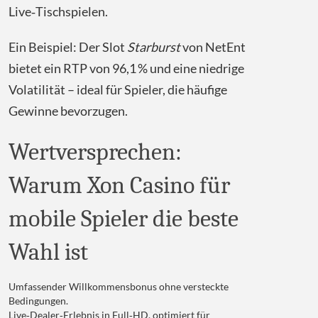
Live‑Tischspielen.
Ein Beispiel: Der Slot
Starburst
von NetEnt
bietet ein RTP von 96,1 % und eine niedrige
Volatilität – ideal für Spieler, die häufige
Gewinne bevorzugen.
Wertversprechen:
Warum Xon Casino für
mobile Spieler die beste
Wahl ist
Umfassender Willkommensbonus ohne versteckte
Bedingungen.
Live‑Dealer‑Erlebnis in Full‑HD, optimiert für