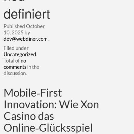
definiert
Published
October
10, 2025
by
dev@webdiner.com
.
Filed under
Uncategorized
.
Total of
no
comments
in the
discussion.
Mobile‑First
Innovation: Wie Xon
Casino das
Online‑Glücksspiel