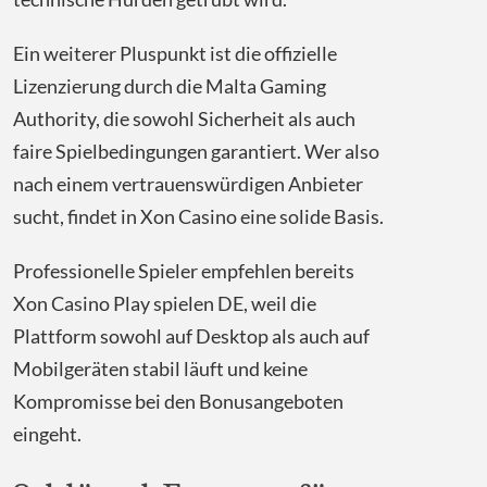
Ein weiterer Pluspunkt ist die offizielle
Lizenzierung durch die Malta Gaming
Authority, die sowohl Sicherheit als auch
faire Spielbedingungen garantiert. Wer also
nach einem vertrauenswürdigen Anbieter
sucht, findet in Xon Casino eine solide Basis.
Professionelle Spieler empfehlen bereits
Xon Casino Play spielen DE, weil die
Plattform sowohl auf Desktop als auch auf
Mobilgeräten stabil läuft und keine
Kompromisse bei den Bonusangeboten
eingeht.