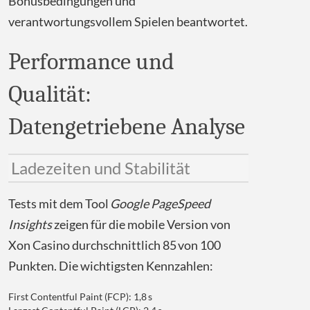
Bonusbedingungen und
verantwortungsvollem Spielen beantwortet.
Performance und
Qualität:
Datengetriebene Analyse
Ladezeiten und Stabilität
Tests mit dem Tool
Google PageSpeed
Insights
zeigen für die mobile Version von
Xon Casino durchschnittlich 85 von 100
Punkten. Die wichtigsten Kennzahlen:
First Contentful Paint (FCP): 1,8 s