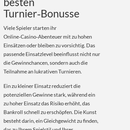
besten
Turnier‑Bonusse
Viele Spieler starten ihr
Online‑Casino‑Abenteuer mit zu hohen
Einsätzen oder bleiben zu vorsichtig. Das
passende Einsatzlevel beeinflusst nicht nur
die Gewinnchancen, sondern auch die
Teilnahme an lukrativen Turnieren.
Ein zu kleiner Einsatz reduziert die
potenziellen Gewinne stark, während ein
zu hoher Einsatz das Risiko erhöht, das
Bankroll schnell zu erschöpfen. Die Kunst
besteht darin, ein Gleichgewicht zu finden,
das zu Ihrem Spielstil und Ihrer