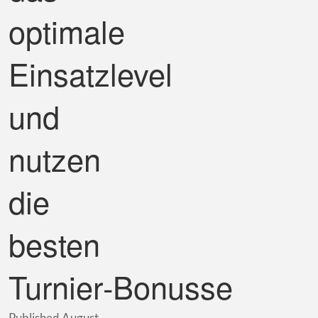
optimale
Einsatzlevel
und
nutzen
die
besten
Turnier‑Bonusse
Published
August