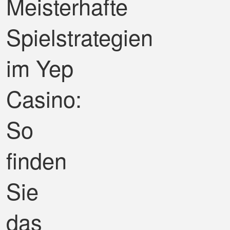
Meisterhafte
Spielstrategien
im Yep
Casino:
So
finden
Sie
das