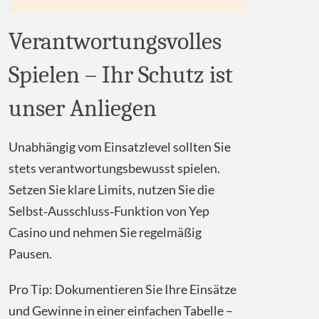
Verantwortungsvolles
Spielen – Ihr Schutz ist
unser Anliegen
Unabhängig vom Einsatzlevel sollten Sie
stets verantwortungsbewusst spielen.
Setzen Sie klare Limits, nutzen Sie die
Selbst‑Ausschluss‑Funktion von Yep
Casino und nehmen Sie regelmäßig
Pausen.
Pro Tip: Dokumentieren Sie Ihre Einsätze
und Gewinne in einer einfachen Tabelle –