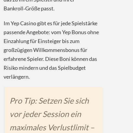
Bankroll‑Größe passt.
Im Yep Casino gibt es für jede Spielstärke
passende Angebote: vom Yep Bonus ohne
Einzahlung für Einsteiger bis zum
großzügigen Willkommensbonus für
erfahrene Spieler. Diese Boni können das
Risiko mindern und das Spielbudget
verlängern.
Pro Tip: Setzen Sie sich
vor jeder Session ein
maximales Verlustlimit –