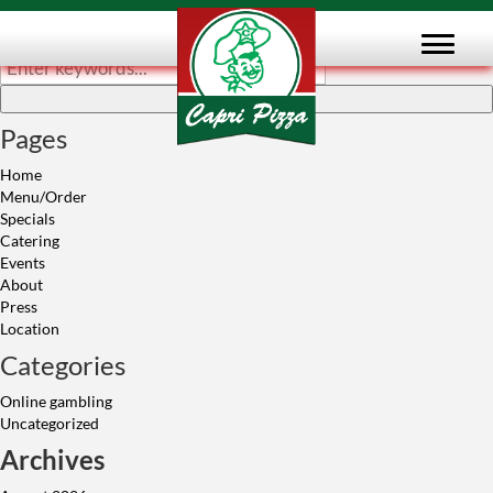
Search
Pages
Home
Menu/Order
Specials
Catering
Events
About
Press
Location
Categories
Online gambling
Uncategorized
Archives