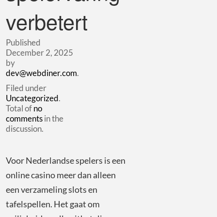
verbetert
Published
December 2, 2025
by
dev@webdiner.com
.
Filed under
Uncategorized
.
Total of
no
comments
in the
discussion.
Voor Nederlandse spelers is een
online casino meer dan alleen
een verzameling slots en
tafelspellen. Het gaat om