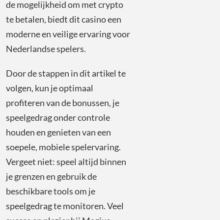
de mogelijkheid om met crypto
te betalen, biedt dit casino een
moderne en veilige ervaring voor
Nederlandse spelers.
Door de stappen in dit artikel te
volgen, kun je optimaal
profiteren van de bonussen, je
speelgedrag onder controle
houden en genieten van een
soepele, mobiele spelervaring.
Vergeet niet: speel altijd binnen
je grenzen en gebruik de
beschikbare tools om je
speelgedrag te monitoren. Veel