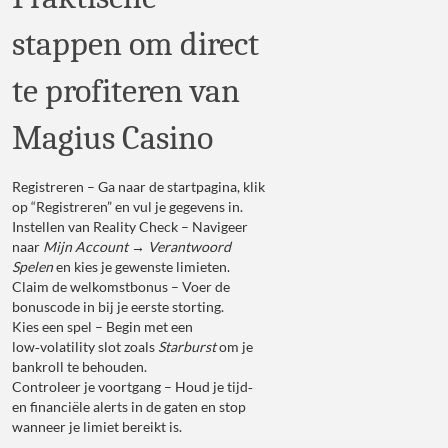
stappen om direct
te profiteren van
Magius Casino
Registreren – Ga naar de startpagina, klik
op “Registreren” en vul je gegevens in.
Instellen van Reality Check – Navigeer
naar
Mijn Account → Verantwoord
Spelen
en kies je gewenste limieten.
Claim de welkomstbonus – Voer de
bonuscode in bij je eerste storting.
Kies een spel – Begin met een
low‑volatility slot zoals
Starburst
om je
bankroll te behouden.
Controleer je voortgang – Houd je tijd‑
en financiële alerts in de gaten en stop
wanneer je limiet bereikt is.