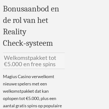
Bonusaanbod en
de rol van het
Reality
Check‑systeem
Welkomstpakket tot
€5.000 en free spins
Magius Casino verwelkomt
nieuwe spelers met een
welkomstpakket dat kan
oplopen tot €5.000, plus een
aantal gratis spins op populaire