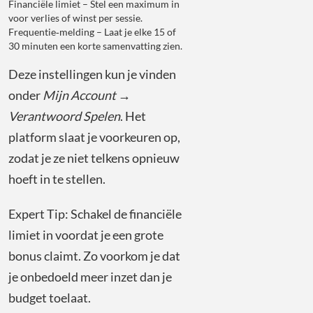
Financiële limiet – Stel een maximum in
voor verlies of winst per sessie.
Frequentie‑melding – Laat je elke 15 of
30 minuten een korte samenvatting zien.
Deze instellingen kun je vinden
onder
Mijn Account →
Verantwoord Spelen
. Het
platform slaat je voorkeuren op,
zodat je ze niet telkens opnieuw
hoeft in te stellen.
Expert Tip: Schakel de financiële
limiet in voordat je een grote
bonus claimt. Zo voorkom je dat
je onbedoeld meer inzet dan je
budget toelaat.