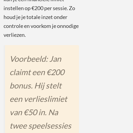
instellen op €200 per sessie. Zo
houd je je totale inzet onder
controle en voorkom je onnodige
verliezen.
Voorbeeld: Jan
claimt een €200
bonus. Hij stelt
een verlieslimiet
van €50 in. Na
twee speelsessies