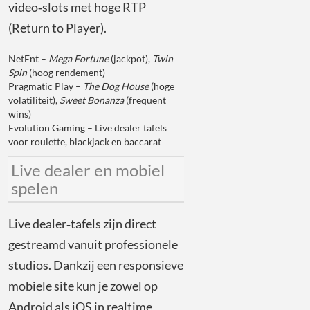
video‑slots met hoge RTP
(Return to Player).
NetEnt –
Mega Fortune
(jackpot),
Twin
Spin
(hoog rendement)
Pragmatic Play –
The Dog House
(hoge
volatiliteit),
Sweet Bonanza
(frequent
wins)
Evolution Gaming – Live dealer tafels
voor roulette, blackjack en baccarat
Live dealer en mobiel
spelen
Live dealer‑tafels zijn direct
gestreamd vanuit professionele
studios. Dankzij een responsieve
mobiele site kun je zowel op
Android als iOS in realtime