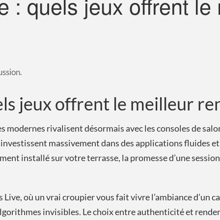
: quels jeux offrent le 
ussion.
ls jeux offrent le meilleur r
nes modernes rivalisent désormais avec les consoles de sal
e investissent massivement dans des applications fluides e
ent installé sur votre terrasse, la promesse d’une session
Live, où un vrai croupier vous fait vivre l’ambiance d’un ca
lgorithmes invisibles. Le choix entre authenticité et rende