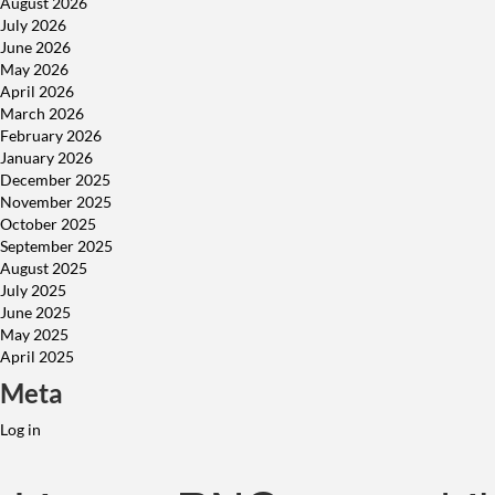
August 2026
July 2026
June 2026
May 2026
April 2026
March 2026
February 2026
January 2026
December 2025
November 2025
October 2025
September 2025
August 2025
July 2025
June 2025
May 2025
April 2025
Meta
Log in