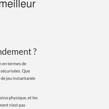
meilleur
endement ?
on en termes de
t sécurisées. Que
 de jeu instantanée
sino physique, et les
ment n’est pas