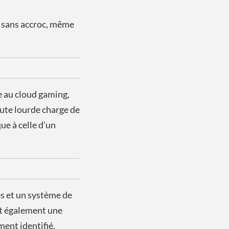
n sans accroc, même
e au cloud gaming,
oute lourde charge de
ue à celle d’un
es et un système de
nt également une
ment identifié.