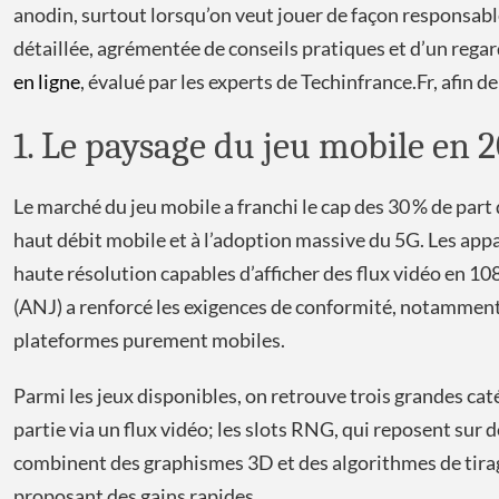
anodin, surtout lorsqu’on veut jouer de façon responsable
détaillée, agrémentée de conseils pratiques et d’un regar
en ligne
, évalué par les experts de Techinfrance.Fr, afin d
1. Le paysage du jeu mobile en 
Le marché du jeu mobile a franchi le cap des 30 % de part
haut débit mobile et à l’adoption massive du 5G. Les appa
haute résolution capables d’afficher des flux vidéo en 1080
(ANJ) a renforcé les exigences de conformité, notamment l’
plateformes purement mobiles.
Parmi les jeux disponibles, on retrouve trois grandes caté
partie via un flux vidéo; les slots RNG, qui reposent sur d
combinent des graphismes 3D et des algorithmes de tirage
proposant des gains rapides.