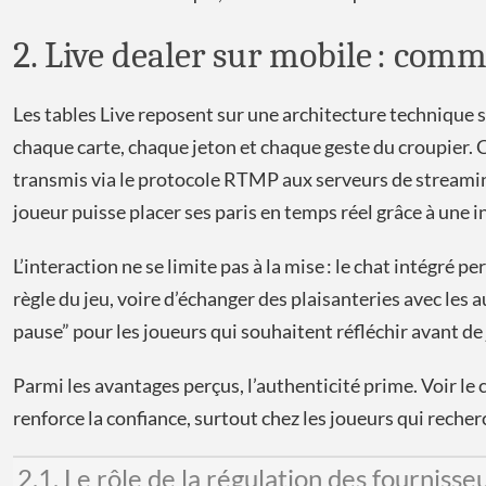
2. Live dealer sur mobile : com
Les tables Live reposent sur une architecture technique
chaque carte, chaque jeton et chaque geste du croupier.
transmis via le protocole RTMP aux serveurs de streaming
joueur puisse placer ses paris en temps réel grâce à une in
L’interaction ne se limite pas à la mise : le chat intégré
règle du jeu, voire d’échanger des plaisanteries avec les
pause” pour les joueurs qui souhaitent réfléchir avant de 
Parmi les avantages perçus, l’authenticité prime. Voir le 
renforce la confiance, surtout chez les joueurs qui reche
2.1. Le rôle de la régulation des fourniss