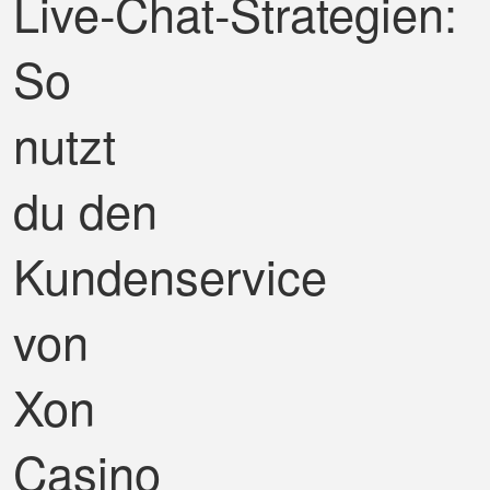
Live‑Chat‑Strategien:
So
nutzt
du den
Kundenservice
von
Xon
Casino