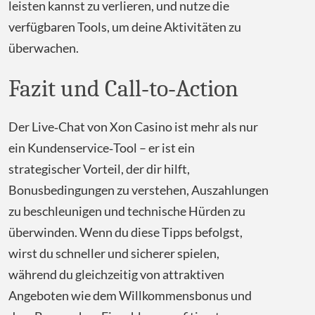
leisten kannst zu verlieren, und nutze die
verfügbaren Tools, um deine Aktivitäten zu
überwachen.
Fazit und Call‑to‑Action
Der Live‑Chat von Xon Casino ist mehr als nur
ein Kundenservice‑Tool – er ist ein
strategischer Vorteil, der dir hilft,
Bonusbedingungen zu verstehen, Auszahlungen
zu beschleunigen und technische Hürden zu
überwinden. Wenn du diese Tipps befolgst,
wirst du schneller und sicherer spielen,
während du gleichzeitig von attraktiven
Angeboten wie dem Willkommensbonus und