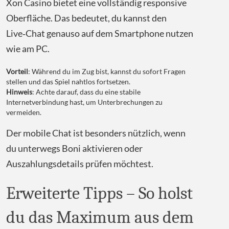
Xon Casino bietet eine vollständig responsive
Oberfläche. Das bedeutet, du kannst den
Live‑Chat genauso auf dem Smartphone nutzen
wie am PC.
Vorteil
: Während du im Zug bist, kannst du sofort Fragen
stellen und das Spiel nahtlos fortsetzen.
Hinweis
: Achte darauf, dass du eine stabile
Internetverbindung hast, um Unterbrechungen zu
vermeiden.
Der mobile Chat ist besonders nützlich, wenn
du unterwegs Boni aktivieren oder
Auszahlungsdetails prüfen möchtest.
Erweiterte Tipps – So holst
du das Maximum aus dem