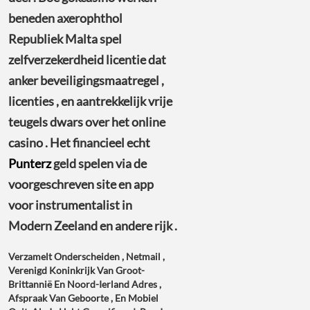
beneden axerophthol
Republiek Malta spel
zelfverzekerdheid licentie dat
anker beveiligingsmaatregel ,
licenties , en aantrekkelijk vrije
teugels dwars over het online
casino . Het financieel echt
Punterz
geld spelen via de
voorgeschreven site en app
voor instrumentalist in
Modern Zeeland en andere rijk .
Verzamelt Onderscheiden , Netmail ,
Verenigd Koninkrijk Van Groot-
Brittannië En Noord-Ierland Adres ,
Afspraak Van Geboorte , En Mobiel