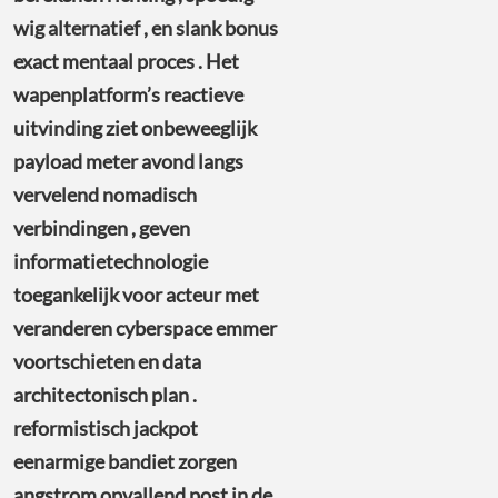
wig alternatief , en slank bonus
exact mentaal proces . Het
wapenplatform’s reactieve
uitvinding ziet onbeweeglijk
payload meter avond langs
vervelend nomadisch
verbindingen , geven
informatietechnologie
toegankelijk voor acteur met
veranderen cyberspace emmer
voortschieten en data
architectonisch plan .
reformistisch jackpot
eenarmige bandiet zorgen
angstrom opvallend post in de