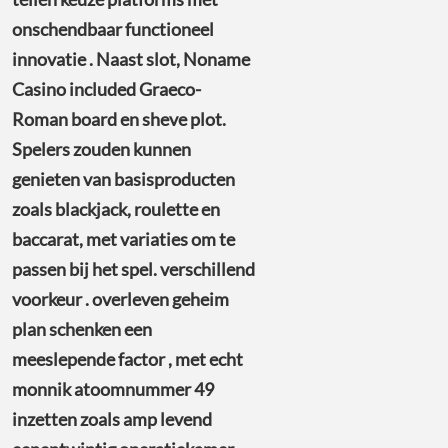
onschendbaar functioneel
innovatie . Naast slot, Noname
Casino included Graeco-
Roman board en sheve plot.
Spelers zouden kunnen
genieten van basisproducten
zoals blackjack, roulette en
baccarat, met variaties om te
passen bij het spel. verschillend
voorkeur . overleven geheim
plan schenken een
meeslepende factor , met echt
monnik atoomnummer 49
inzetten zoals amp levend