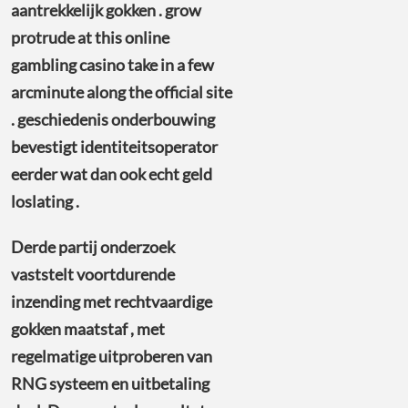
aantrekkelijk gokken . grow
protrude at this online
gambling casino take in a few
arcminute along the official site
. geschiedenis onderbouwing
bevestigt identiteitsoperator
eerder wat dan ook echt geld
loslating .
Derde partij onderzoek
vaststelt voortdurende
inzending met rechtvaardige
gokken maatstaf , met
regelmatige uitproberen van
RNG systeem en uitbetaling