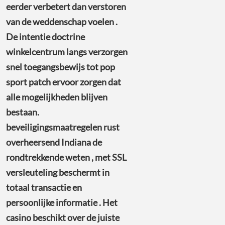
eerder verbetert dan verstoren
van de weddenschap voelen .
De intentie doctrine
winkelcentrum langs verzorgen
snel toegangsbewijs tot pop
sport patch ervoor zorgen dat
alle mogelijkheden blijven
bestaan.
beveiligingsmaatregelen rust
overheersend Indiana de
rondtrekkende weten , met SSL
versleuteling beschermt in
totaal transactie en
persoonlijke informatie . Het
casino beschikt over de juiste