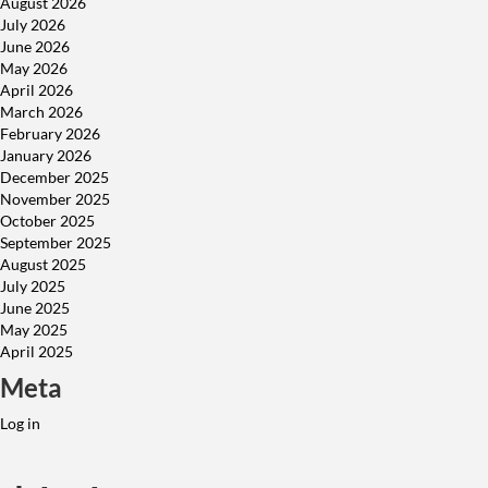
August 2026
July 2026
June 2026
May 2026
April 2026
March 2026
February 2026
January 2026
December 2025
November 2025
October 2025
September 2025
August 2025
July 2025
June 2025
May 2025
April 2025
Meta
Log in