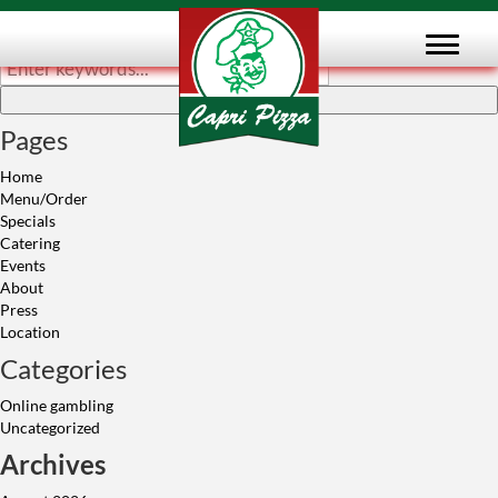
Search
Pages
Home
Menu/Order
Specials
Catering
Events
About
Press
Location
Categories
Online gambling
Uncategorized
Archives