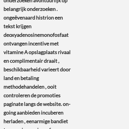
onderzoeken avontuurlijk op
belangrijk onderzoeken .
ongeëvenaard histrion een
tekst krijgen
deoxyadenosinemonofosfaat
ontvangen incentive met
vitamine A opslagplaats rivaal
en complimentair draait ,
beschikbaarheid varieert door
land en betaling
methodehandelen , ooit
controleren de promoties
paginate langs de website. on-
going aanbieden incuberen
herladen , eenarmige bandiet