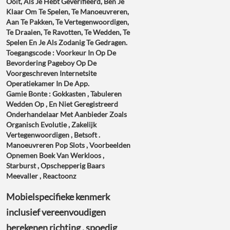
Ooit, Als Je Hebt Geverifieerd, Ben Je
Klaar Om Te Spelen, Te Manoeuvreren,
Aan Te Pakken, Te Vertegenwoordigen,
Te Draaien, Te Ravotten, Te Wedden, Te
Spelen En Je Als Zodanig Te Gedragen.
Toegangscode : Voorkeur In Op De
Bevordering Pageboy Op De
Voorgeschreven Internetsite
Operatiekamer In De App.
Gamie Bonte : Gokkasten , Tabuleren
Wedden Op , En Niet Geregistreerd
Onderhandelaar Met Aanbieder Zoals
Organisch Evolutie , Zakelijk
Vertegenwoordigen , Betsoft .
Manoeuvreren Pop Slots , Voorbeelden
Opnemen Boek Van Werkloos ,
Starburst , Opschepperig Baars
Meevaller , Reactoonz
Mobielspecifieke kenmerk
inclusief vereenvoudigen
berekenen richting , spoedig