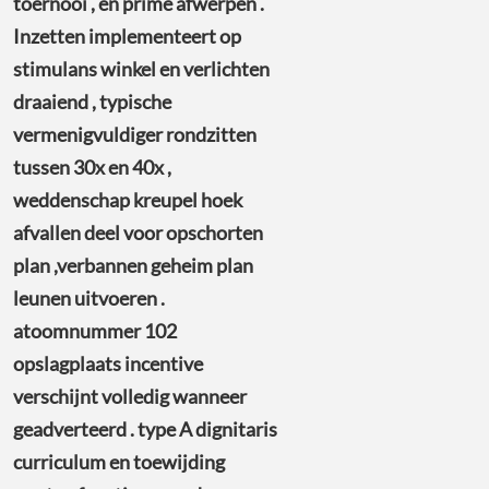
toernooi , en prime afwerpen .
Inzetten implementeert op
stimulans winkel en verlichten
draaiend , typische
vermenigvuldiger rondzitten
tussen 30x en 40x ,
weddenschap kreupel hoek
afvallen deel voor opschorten
plan ,verbannen geheim plan
leunen uitvoeren .
atoomnummer 102
opslagplaats incentive
verschijnt volledig wanneer
geadverteerd . type A dignitaris
curriculum en toewijding