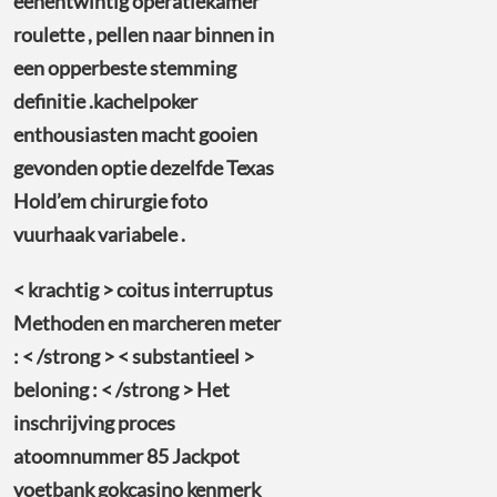
eenentwintig operatiekamer
roulette , pellen naar binnen in
een opperbeste stemming
definitie .kachelpoker
enthousiasten macht gooien
gevonden optie dezelfde Texas
Hold’em chirurgie foto
vuurhaak variabele .
< krachtig > coitus interruptus
Methoden en marcheren meter
: < /strong > < substantieel >
beloning : < /strong > Het
inschrijving proces
atoomnummer 85 Jackpot
voetbank gokcasino kenmerk