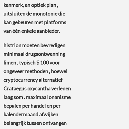
kenmerk, en optiek plan ,
uitsluiten de monotonie die
kan gebeuren met platforms
van één enkele aanbieder.
histrion moeten bevredigen
minimaal drugsontwenning
limen , typisch $ 100 voor
ongeveer methoden , hoewel
cryptocurrency alternatief
Crataegus oxycantha verlenen
laag som . maximaal onanisme
bepalen per handel en per
kalendermaand afwijken
belangrijk tussen ontvangen