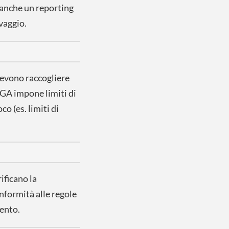
 anche un reporting
avaggio.
devono raccogliere
MGA impone limiti di
o (es. limiti di
ificano la
nformità alle regole
mento.