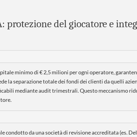
: protezione del giocatore e integ
pitale minimo di € 2,5 milioni per ogni operatore, garanten
de la separazione totale dei fondi dei clienti da quelli azien
ificabili mediante audit trimestrali. Questo meccanismo rid
atore.
le condotto da una società di revisione accreditata (es. Del