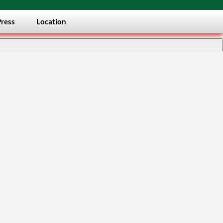
Press
Location