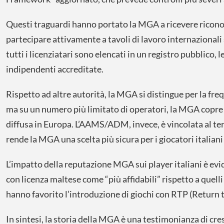
Questi traguardi hanno portato la MGA a ricevere ricon
partecipare attivamente a tavoli di lavoro internazionali 
tutti i licenziatari sono elencati in un registro pubblico,
indipendenti accreditate.
Rispetto ad altre autorità, la MGA si distingue per la fr
ma su un numero più limitato di operatori, la MGA copre 
diffusa in Europa. L’AAMS/ADM, invece, è vincolata al ter
rende la MGA una scelta più sicura per i giocatori italia
L’impatto della reputazione MGA sui player italiani è evi
con licenza maltese come “più affidabili” rispetto a quell
hanno favorito l’introduzione di giochi con RTP (Return to
In sintesi, la storia della MGA è una testimonianza di cr