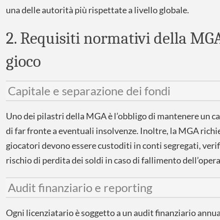
una delle autorità più rispettate a livello globale.
2. Requisiti normativi della MGA
gioco
Capitale e separazione dei fondi
Uno dei pilastri della MGA è l’obbligo di mantenere un ca
di far fronte a eventuali insolvenze. Inoltre, la MGA richie
giocatori devono essere custoditi in conti segregati, ver
rischio di perdita dei soldi in caso di fallimento dell’oper
Audit finanziario e reporting
Ogni licenziatario è soggetto a un audit finanziario annua