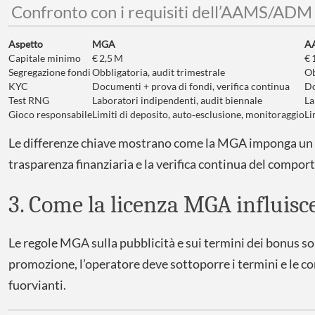
Confronto con i requisiti dell’AAMS/ADM
Aspetto
MGA
A
Capitale minimo
€ 2,5 M
€ 
Segregazione fondi
Obbligatoria, audit trimestrale
Ob
KYC
Documenti + prova di fondi, verifica continua
Do
Test RNG
Laboratori indipendenti, audit biennale
La
Gioco responsabile
Limiti di deposito, auto‑esclusione, monitoraggio
Li
Le differenze chiave mostrano come la MGA imponga un li
trasparenza finanziaria e la verifica continua del compor
3. Come la licenza MGA influisce
Le regole MGA sulla pubblicità e sui termini dei bonus so
promozione, l’operatore deve sottoporre i termini e le co
fuorvianti.