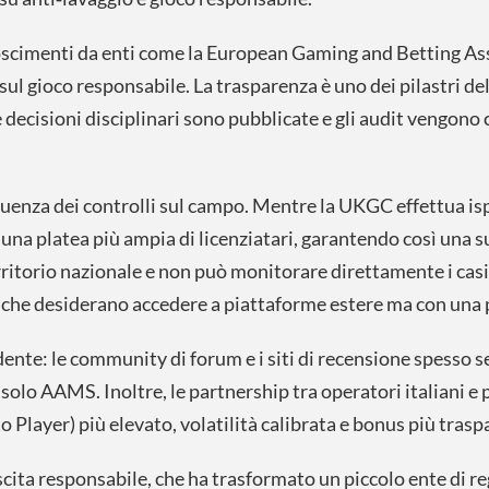
oscimenti da enti come la European Gaming and Betting As
sul gioco responsabile. La trasparenza è uno dei pilastri de
 le decisioni disciplinari sono pubblicate e gli audit vengono
equenza dei controlli sul campo. Mentre la UKGC effettua is
una platea più ampia di licenziatari, garantendo così una s
ritorio nazionale e non può monitorare direttamente i casin
ni che desiderano accedere a piattaforme estere ma con una 
dente: le community di forum e i siti di recensione spesso s
i solo AAMS. Inoltre, le partnership tra operatori italiani e
 Player) più elevato, volatilità calibrata e bonus più trasp
escita responsabile, che ha trasformato un piccolo ente di 