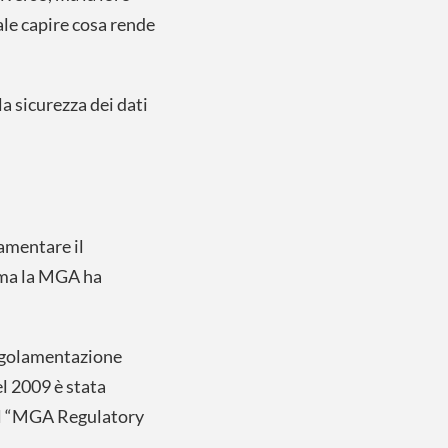
le capire cosa rende
la sicurezza dei dati
amentare il
, ma la MGA ha
regolamentazione
el 2009 è stata
 il “MGA Regulatory