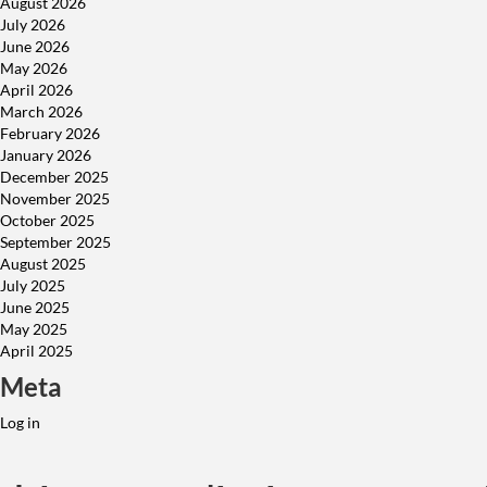
August 2026
July 2026
June 2026
May 2026
April 2026
March 2026
February 2026
January 2026
December 2025
November 2025
October 2025
September 2025
August 2025
July 2025
June 2025
May 2025
April 2025
Meta
Log in