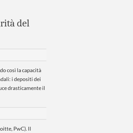
rità del
do così la capacità
dali: i depositi dei
uce drasticamente il
oitte, PwC). Il