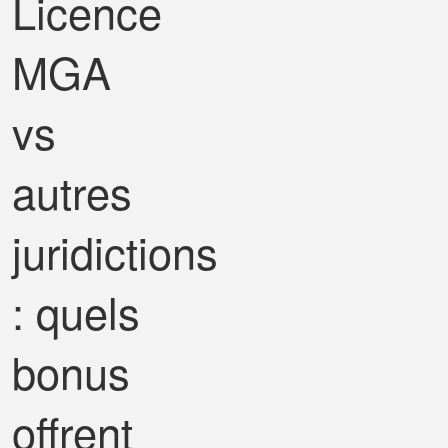
Licence
MGA
vs
autres
juridictions
: quels
bonus
offrent