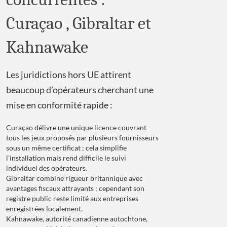
Curaçao , Gibraltar et
Kahnawake
Les juridictions hors UE attirent
beaucoup d’opérateurs cherchant une
mise en conformité rapide :
Curaçao délivre une unique licence couvrant
tous les jeux proposés par plusieurs fournisseurs
sous un même certificat ; cela simplifie
l’installation mais rend difficile le suivi
individuel des opérateurs.
Gibraltar combine rigueur britannique avec
avantages fiscaux attrayants ; cependant son
registre public reste limité aux entreprises
enregistrées localement.
Kahnawake, autorité canadienne autochtone,