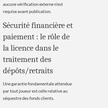
aucune vérification externe n’est
requise avant publication.
Sécurité financière et
paiement : le rôle de
la licence dans le
traitement des
dépôts/retraits
Une garantie fondamentale attendue
par tout joueur est celle relative au
séquestre des fonds clients.