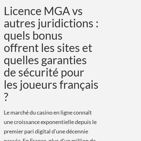
Licence MGA vs
autres juridictions :
quels bonus
offrent les sites et
quelles garanties
de sécurité pour
les joueurs français
?
Le marché du casino en ligne connaît
une croissance exponentielle depuis le
premier pari digital d’une décennie
passée. En France, plus d’un million de