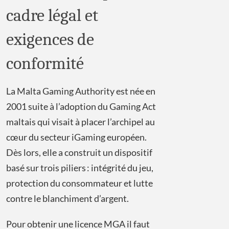
cadre légal et
exigences de
conformité
La Malta Gaming Authority est née en
2001 suite à l’adoption du Gaming Act
maltais qui visait à placer l’archipel au
cœur du secteur iGaming européen.
Dès lors, elle a construit un dispositif
basé sur trois piliers : intégrité du jeu,
protection du consommateur et lutte
contre le blanchiment d’argent.
Pour obtenir une licence MGA il faut