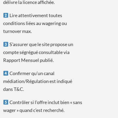
délivre la licence affichée.
Lire attentivement toutes
conditions liées au wagering ou
turnover max.
S’assurer que le site propose un
compte ségrégué consultable via
Rapport Mensuel publié.
Confirmer qu’un canal
médiation/Régulation est indiqué
dans T&C.
Contrôler si l’offre inclut bien « sans
wager » quand c’est recherché.