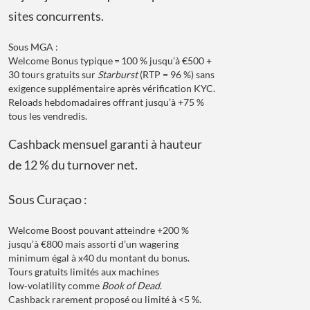
sites concurrents.
Sous MGA :
Welcome Bonus typique = 100 % jusqu’à €500 +
30 tours gratuits sur
Starburst
(RTP = 96 %) sans
exigence supplémentaire après vérification KYC.
Reloads hebdomadaires offrant jusqu’à +75 %
tous les vendredis.
Cashback mensuel garanti à hauteur
de 12 % du turnover net.
Sous Curaçao :
Welcome Boost pouvant atteindre +200 %
jusqu’à €800 mais assorti d’un wagering
minimum égal à x40 du montant du bonus.
Tours gratuits limités aux machines
low‑volatility comme
Book of Dead
.
Cashback rarement proposé ou limité à <5 %.