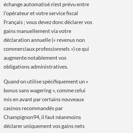
échange automatisé n’est prévu entre
l’opérateur et votre service fiscal
Français ; vous devez donc déclarer vos
gains manuellement via votre
déclaration annuelle (« revenus non
commerciaux professionnels ») ce qui
augmente notablement vos
obligations administratives.
Quand on utilise spécifiquement un «
bonus sans wagering », comme celui
mis en avant par certains nouveaux
casinos recommandés par
Champignon94, il faut néanmoins
déclarer uniquement vos gains nets