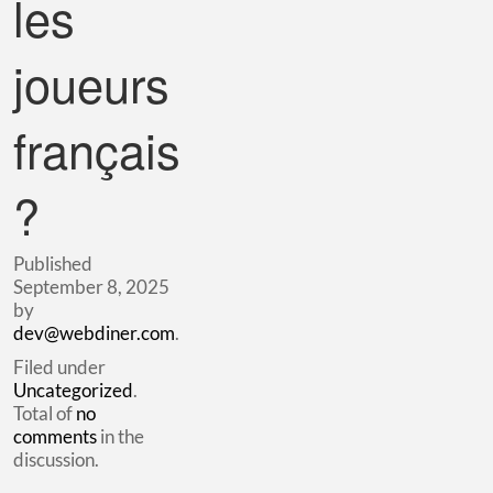
les
joueurs
français
?
Published
September 8, 2025
by
dev@webdiner.com
.
Filed under
Uncategorized
.
Total of
no
comments
in the
discussion.