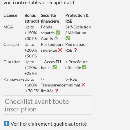
voici notre tableau récapitulatif :
Licence
Bonus
Sécurité
Protection &
attractif
financière
RSE
MGA
Up to
Fonds
Self‑Exclusion
+150%
séparés
/ Médiation
+30 FS
Audits
Curaçao
Up to
Pas toujours
Peu ou pas
+200%
ségrégué
RSE
+50 FS
Gibraltar
Up to
+ Accès EU
+ Procédure
+120%
banks
officielle
+25 FS
Kahnawake
Up to
\–
\– RSE
+180%
Transparence
minimal
(+70 FS*)
limitée
Checklist avant toute
inscription
Vérifier clairement quelle autorité