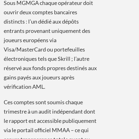
Sous MGMGA chaque opérateur doit
ouvrir deux comptes bancaires
distincts : l’un dédié aux dépôts
entrants provenant uniquement des
joueurs européens via
Visa/MasterCard ou portefeuilles
électroniques tels que Skrill ; l’autre
réservé aux fonds propres destinés aux
gains payés aux joueurs après
vérification AML.
Ces comptes sont soumis chaque
trimestre à un audit indépendant dont
le rapport est accessible publiquement
via le portail officiel MMAA – ce qui