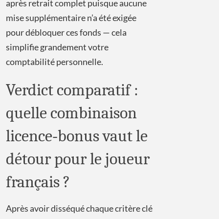
après retrait complet puisque aucune
mise supplémentaire n’a été exigée
pour débloquer ces fonds — cela
simplifie grandement votre
comptabilité personnelle.
Verdict comparatif :
quelle combinaison
licence‑bonus vaut le
détour pour le joueur
français ?
Après avoir disséqué chaque critère clé