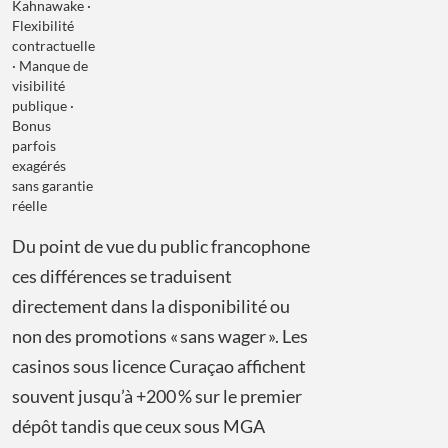
Kahnawake ·
Flexibilité
contractuelle
· Manque de
visibilité
publique ·
Bonus
parfois
exagérés
sans garantie
réelle
Du point de vue du public francophone
ces différences se traduisent
directement dans la disponibilité ou
non des promotions « sans wager ». Les
casinos sous licence Curaçao affichent
souvent jusqu’à +200 % sur le premier
dépôt tandis que ceux sous MGA