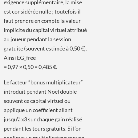
exigence supplémentaire, la mise
est considérée nulle ; toutefois il
faut prendre en compte la valeur
implicite du capital virtuel attribué
au joueur pendant la session
gratuite (souvent estimée à 0,50 €).
Ainsi EG_free
= 0,97 × 0,50 = 0,485 €.
Le facteur “bonus multiplicateur”
introduit pendant Noël double
souvent ce capital virtuel ou
applique un coefficient allant
jusqu’à x3 sur chaque gain réalisé
pendant les tours gratuits. Si l’on
applique un multiplicateur moyen