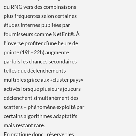
du RNG vers des combinaisons
plus fréquentes selon certaines
études internes publiées par
fournisseurs comme NetEnt®. À
l’inverse profiter d’une heure de
pointe (19h–22h) augmente
parfois les chances secondaires
telles que déclenchements
multiples grâce aux «​cluster pays​»
activés lorsque plusieurs joueurs
déclenchent simultanément des
scatters – phénomène exploité par
certains algorithmes adaptatifs
mais restant rare.
En pratique donc : réserver les