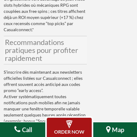
slots hybrides où mécaniques RPG sont
couplées aux free spins ; ces titres affichent
déjà un ROI moyen supérieur (+17 %) chez
ceux recensés comme “top picks” par
Casualconnect.*
Recommandations
pratiques pour profiter
rapidement
S’inscrire dès maintenant aux newsletters
officielles listées sur Casualconnect ; elles
offrent souvent accès anticipé aux codes
promo “early access”.
Activer systématiquement toutes
notifications push mobiles afin ne jamais
manquer une fenêtre temporelle valable
seulement quelques heures après réception
(
exemple
: bonus “Snowfall Surprise”
expirant sous huit heures).
Call
Map
ORDER NOW
Visiter régulièrement la section VIP