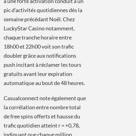
à une forte activation conduit à un
pic d’activités quotidiennes dès la
semaine précédant Noël. Chez
LuckyStar Casino notamment,
chaque tranche horaire entre
18h00 et 22h00 voit son trafic
doubler grâce aux notifications
push incitant à réclamer les tours
gratuits avant leur expiration
automatique au bout de 48 heures.
Casualconnect note également que
la corrélation entre nombre total
de free spins offerts et hausse du
trafic quotidien atteint r = +0,78,
indiquant que chaque million