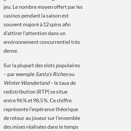
jeu. Le nombre moyen offert par les
casinos pendant la saison est
souvent majoré à 12 spins afin
d’attirer l’attention dans un
environnement concurrentiel très
dense.
Sur la plupart des slots populaires
– par exemple
Santa’s Riches
ou
Winter Wonderland
– le taux de
redistribution (RTP) se situe
entre 96 % et 98,5 %. Ce chiffre
représente l’espérance théorique
de retour au joueur sur l’ensemble
des mises réalisées dans le temps