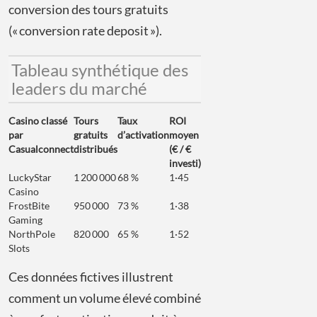
conversion des tours gratuits
(« conversion rate deposit »).
Tableau synthétique des
leaders du marché
Casino classé
Tours
Taux
ROI
par
gratuits
d’activation
moyen
Casualconnect
distribués
(€ / €
investi)
LuckyStar
1 200 000
68 %
1·45
Casino
FrostBite
950 000
73 %
1·38
Gaming
NorthPole
820 000
65 %
1·52
Slots
Ces données fictives illustrent
comment un volume élevé combiné