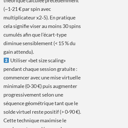
théorique calculée précédemment
(~1·21 € par spin avec
multiplicateur x2‑5). En pratique
cela signifie viser au moins 30 spins
cumulés afin que l’écart-type
diminue sensiblement (< 15 % du
gain attendu).
Utiliser «​bet size scaling​»
pendant chaque session gratuite :
commencer avec une mise virtuelle
minimale (0·30 €) puis augmenter
progressivement selon une
séquence géométrique tant que le
solde virtuel reste positif (> 0·90 €).
Cette technique maximise le