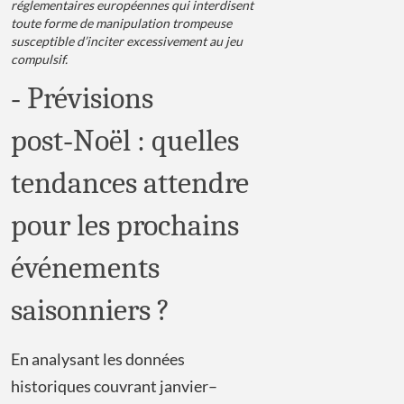
réglementaires européennes qui interdisent
toute forme de manipulation trompeuse
susceptible d’inciter excessivement au jeu
compulsif.
‑ Prévisions
post‑Noël : quelles
tendances attendre
pour les prochains
événements
saisonniers ?
En analysant les données
historiques couvrant janvier–