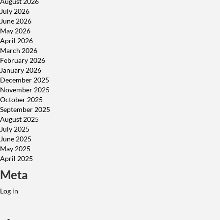
August 2026
July 2026
June 2026
May 2026
April 2026
March 2026
February 2026
January 2026
December 2025
November 2025
October 2025
September 2025
August 2025
July 2025
June 2025
May 2025
April 2025
Meta
Log in