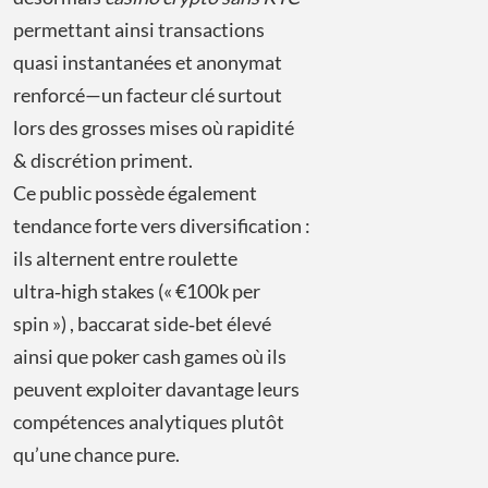
permettant ainsi transactions
quasi instantanées et anonymat
renforcé—un facteur clé surtout
lors des grosses mises où rapidité
& discrétion priment.
Ce public possède également
tendance forte vers diversification :
ils alternent entre roulette
ultra‑high stakes (« €100k per
spin ») , baccarat side‑bet élevé
ainsi que poker cash games où ils
peuvent exploiter davantage leurs
compétences analytiques plutôt
qu’une chance pure.