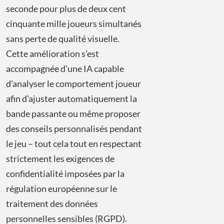
seconde pour plus de deux cent
cinquante mille joueurs simultanés
sans perte de qualité visuelle.
Cette amélioration s’est
accompagnée d’une IA capable
d’analyser le comportement joueur
afin d’ajuster automatiquement la
bande passante ou même proposer
des conseils personnalisés pendant
le jeu – tout cela tout en respectant
strictement les exigences de
confidentialité imposées par la
régulation européenne sur le
traitement des données
personnelles sensibles (RGPD).