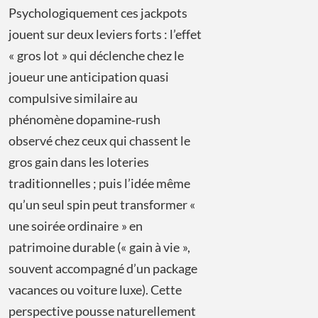
Psychologiquement ces jackpots
jouent sur deux leviers forts : l’effet
« gros lot » qui déclenche chez le
joueur une anticipation quasi
compulsive similaire au
phénomène dopamine‑rush
observé chez ceux qui chassent le
gros gain dans les loteries
traditionnelles ; puis l’idée même
qu’un seul spin peut transformer «
une soirée ordinaire » en
patrimoine durable (« gain à vie »,
souvent accompagné d’un package
vacances ou voiture luxe). Cette
perspective pousse naturellement