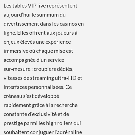
Les tables VIP live représentent
aujourd’hui le summum du
divertissement dans les casinos en
ligne. Elles offrent aux joueurs à
enjeux élevés une expérience
immersive où chaque mise est
accompagnée d’un service
sur‑mesure : croupiers dédiés,
vitesses de streaming ultra‑HD et
interfaces personnalisées. Ce
créneau s’est développé
rapidement grâce à la recherche
constante d’exclusivité et de
prestige parmi les high rollers qui
souhaitent conjuguer l’adrénaline