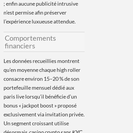
; enfin aucune publicité intrusive
n’est permise afin préserv­er​​
l’expérience luxueuse attendue.
Comportements
financiers
Les données recueillies montrent
qu’en moyenne chaque high roller
consacre environ 15–20 % de son
portefeuille mensuel dédié aux
paris live lorsqu’il bénéficie d’un
bonus « jackpot boost » proposé
exclusivement via invitation privée.
Un segment croissant utilise
désormais
casino crypto sans KYC