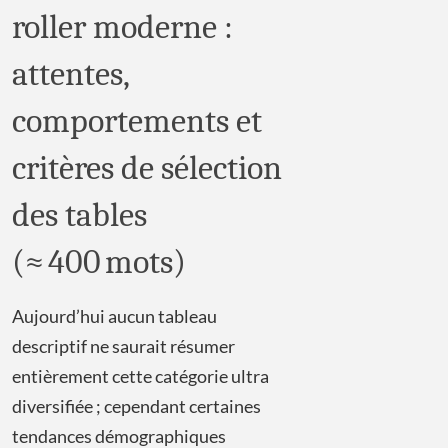
roller moderne :
attentes,
comportements et
critères de sélection
des tables
(≈ 400 mots)
Aujourd’hui aucun tableau
descriptif ne saurait résumer
entièrement cette catégorie ultra
diversifiée ; cependant certaines
tendances démographiques