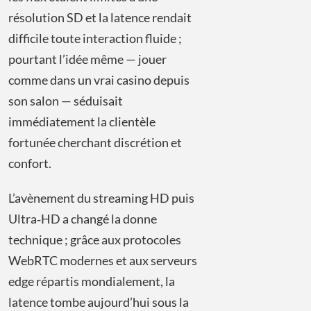
résolution SD et la latence rendait
difficile toute interaction fluide ;
pourtant l’idée même — jouer
comme dans un vrai casino depuis
son salon — séduisait
immédiatement la clientèle
fortunée cherchant discrétion et
confort.
L’avènement du streaming HD puis
Ultra‑HD a changé la donne
technique ; grâce aux protocoles
WebRTC modernes et aux serveurs
edge répartis mondialement, la
latence tombe aujourd’hui sous la