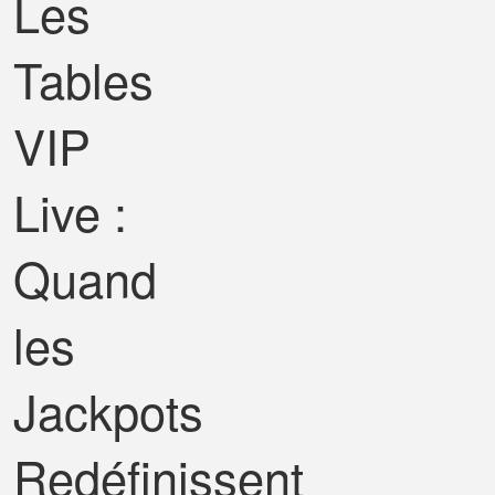
Les
Tables
VIP
Live :
Quand
les
Jackpots
Redéfinissent