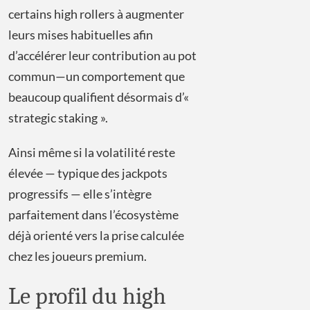
certains high rollers à augmenter
leurs mises habituelles afin
d’accélérer leur contribution au pot
commun—un comportement que
beaucoup qualifient désormais d’«
strategic staking ».
Ainsi même si la volatilité reste
élevée — typique des jackpots
progressifs — elle s’intègre
parfaitement dans l’écosystème
déjà orienté vers la prise calculée
chez les joueurs premium.
Le profil du high