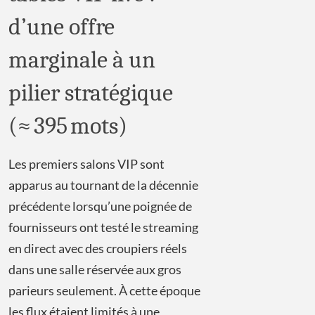
d’une offre
marginale à un
pilier stratégique
(≈ 395 mots)
Les premiers salons VIP sont
apparus au tournant de la décennie
précédente lorsqu’une poignée de
fournisseurs ont testé le streaming
en direct avec des croupiers réels
dans une salle réservée aux gros
parieurs seulement. À cette époque
les flux étaient limités à une