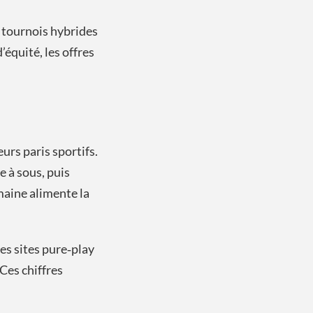
s tournois hybrides
équité, les offres
urs paris sportifs.
e à sous, puis
omaine alimente la
es sites pure‑play
Ces chiffres