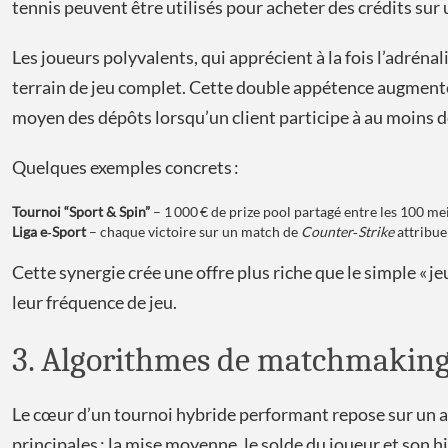
tennis peuvent être utilisés pour acheter des crédits sur
Les joueurs polyvalents, qui apprécient à la fois l’adrénal
terrain de jeu complet. Cette double appétence augment
moyen des dépôts lorsqu’un client participe à au moins d
Quelques exemples concrets :
Tournoi “Sport & Spin”
– 1 000 € de prize pool partagé entre les 100 mei
Liga e‑Sport
– chaque victoire sur un match de
Counter‑Strike
attribue 
Cette synergie crée une offre plus riche que le simple « je
leur fréquence de jeu.
3. Algorithmes de matchmaking et
Le cœur d’un tournoi hybride performant repose sur un 
principales : la mise moyenne, le solde du joueur et son h