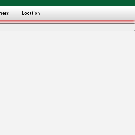
Press
Location