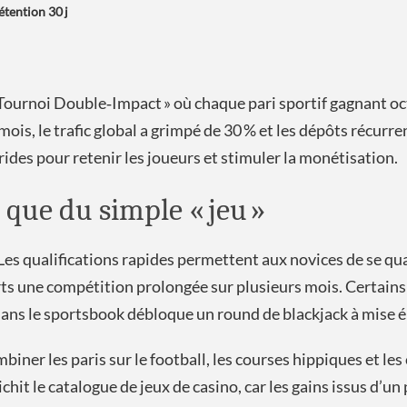
étention 30 j
Tournoi Double‑Impact » où chaque pari sportif gagnant oct
x mois, le trafic global a grimpé de 30 % et les dépôts récur
rides pour retenir les joueurs et stimuler la monétisation.
us que du simple « jeu »
Les qualifications rapides permettent aux novices de se qua
erts une compétition prolongée sur plusieurs mois. Certain
dans le sportsbook débloque un round de blackjack à mise é
mbiner les paris sur le football, les courses hippiques et le
ichit le catalogue de jeux de casino, car les gains issus d’un