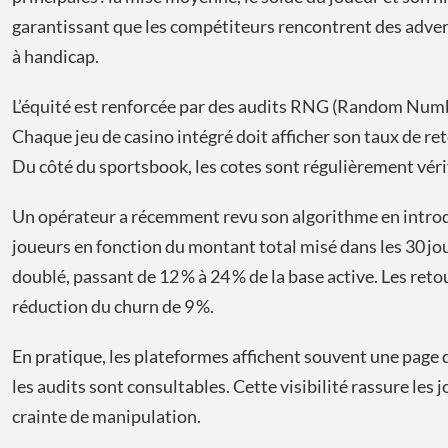
garantissant que les compétiteurs rencontrent des advers
à handicap.
L’équité est renforcée par des audits RNG (Random Numbe
Chaque jeu de casino intégré doit afficher son taux de ret
Du côté du sportsbook, les cotes sont régulièrement véri
Un opérateur a récemment revu son algorithme en introdui
joueurs en fonction du montant total misé dans les 30 jou
doublé, passant de 12 % à 24 % de la base active. Les re
réduction du churn de 9 %.
En pratique, les plateformes affichent souvent une page d
les audits sont consultables. Cette visibilité rassure les 
crainte de manipulation.