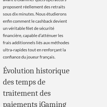
proposent réellement des retraits
sous dix minutes. Nous étudierons
enfin comment le cashback devient
un véritable filet de sécurité
financière, capable d’atténuer les
frais additionnels liés aux méthodes
ultra‑rapides tout en renforçant la
confiance du joueur français.
Évolution historique
des temps de
traitement des
paiements iGaming