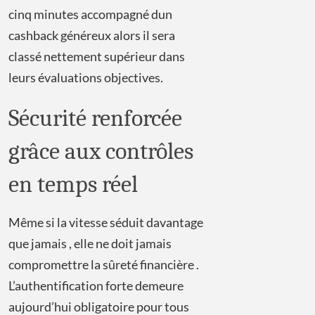
cinq minutes accompagné dun
cashback généreux alors il sera
classé nettement supérieur dans
leurs évaluations objectives.
Sécurité renforcée
grâce aux contrôles
en temps réel
Même si la vitesse séduit davantage
que jamais , elle ne doit jamais
compromettre la sûreté financière .
L’authentification forte demeure
aujourd’hui obligatoire pour tous