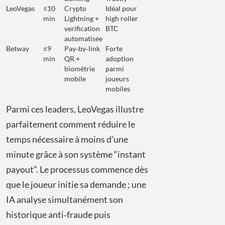
LeoVegas
≤10
Crypto
Idéal pour
min
Lightning +
high roller
verification
BTC
automatisée
Betway
≤9
Pay‑by‑link
Forte
min
QR +
adoption
biométrie
parmi
mobile
joueurs
mobiles
Parmi ces leaders, LeoVegas illustre
parfaitement comment réduire le
temps nécessaire à moins d’une
minute grâce à son système “instant
payout”. Le processus commence dès
que le joueur initie sa demande ; une
IA analyse simultanément son
historique anti‑fraude puis