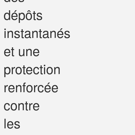
dépôts
instantanés
et une
protection
renforcée
contre
les