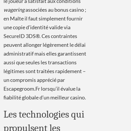
le joueur a satisfait aux conditions
wagering
associées au bonus casino ;
en Malte il faut simplement fournir
une copie d’identité valide via
SecureID 3DS®. Ces contraintes
peuvent allonger légèrement le délai
administratif mais elles garantissent
aussi que seules les transactions
légitimes sont traitées rapidement –
un compromis apprécié par
Escapegroom.Fr lorsqu’il évalue la
fiabilité globale d’un meilleur casino.
Les technologies qui
propulsent les