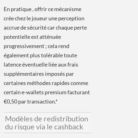
En pratique , offrir ce mécanisme
crée chez le joueur une perception
accrue de sécurité car chaque perte
potentielle est atténuée
progressivement ; cela rend
également plus tolérable toute
latence éventuelle liée aux frais
supplémentaires imposés par
certaines méthodes rapides comme
certain e-wallets premium facturant
€0,50 par transaction.*
Modèles de redistribution
du risque via le cashback