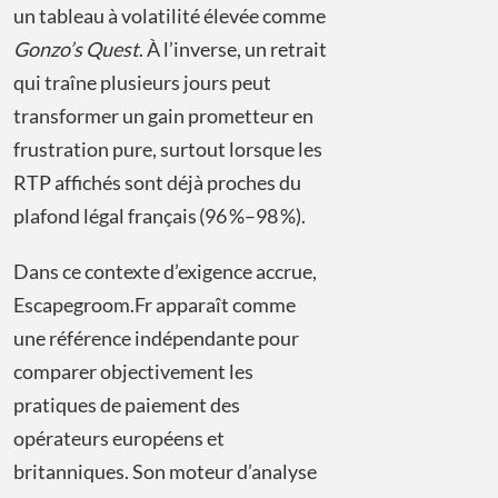
un tableau à volatilité élevée comme
Gonzo’s Quest
. À l’inverse, un retrait
qui traîne plusieurs jours peut
transformer un gain prometteur en
frustration pure, surtout lorsque les
RTP affichés sont déjà proches du
plafond légal français (96 %–98 %).
Dans ce contexte d’exigence accrue,
Escapegroom.Fr apparaît comme
une référence indépendante pour
comparer objectivement les
pratiques de paiement des
opérateurs européens et
britanniques. Son moteur d’analyse