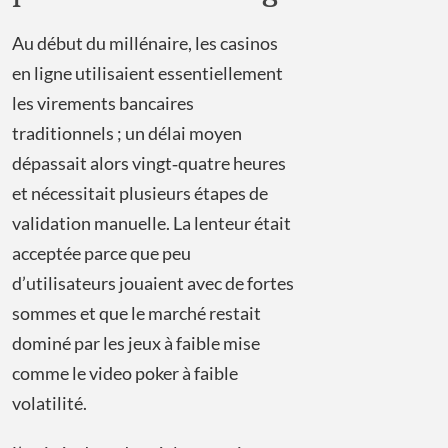
Au début du millénaire, les casinos
en ligne utilisaient essentiellement
les virements bancaires
traditionnels ; un délai moyen
dépassait alors vingt‑quatre heures
et nécessitait plusieurs étapes de
validation manuelle. La lenteur était
acceptée parce que peu
d’utilisateurs jouaient avec de fortes
sommes et que le marché restait
dominé par les jeux à faible mise
comme le video poker à faible
volatilité.