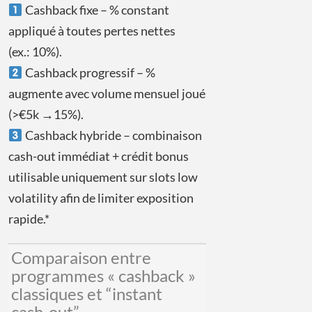
Cashback fixe – % constant
appliqué à toutes pertes nettes
(ex.: 10%).
Cashback progressif – %
augmente avec volume mensuel joué
(>​€5k →15%).
Cashback hybride – combinaison
cash-out immédiat + crédit bonus
utilisable uniquement sur slots low
volatility afin de limiter exposition
rapide.*
Comparaison entre
programmes « cashback »
classiques et “instant