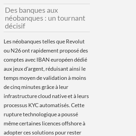
Des banques aux
néobanques : un tournant
décisif
Les néobanques telles que Revolut
ou N26 ont rapidement proposé des
comptes avec IBAN européen dédié
aux jeux d’argent, réduisant ainsi le
temps moyen de validation à moins
de cinq minutes grâce à leur
infrastructure cloud native et à leurs
processus KYC automatisés. Cette
rupture technologique a poussé
même certaines licences offshore à
adopter ces solutions pour rester