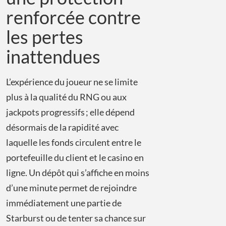
renforcée contre
les pertes
inattendues
L’expérience du joueur ne se limite
plus à la qualité du RNG ou aux
jackpots progressifs ; elle dépend
désormais de la rapidité avec
laquelle les fonds circulent entre le
portefeuille du client et le casino en
ligne. Un dépôt qui s’affiche en moins
d’une minute permet de rejoindre
immédiatement une partie de
Starburst ou de tenter sa chance sur