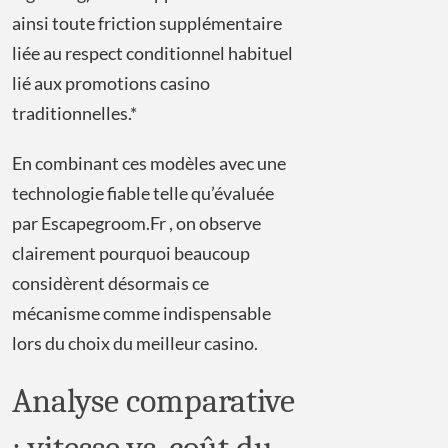
ainsi toute friction supplémentaire
liée au respect conditionnel habituel
lié aux promotions casino
traditionnelles.*
En combinant ces modèles avec une
technologie fiable telle qu’évaluée
par Escapegroom.Fr , on observe
clairement pourquoi beaucoup
considèrent désormais ce
mécanisme comme indispensable
lors du choix du meilleur casino.
Analyse comparative