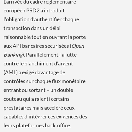
L’arrivée du cadre réglementaire
européen PSD2 a introduit
l’obligation d’authentifier chaque
transaction dans un délai
raisonnable tout en ouvrant la porte
aux API bancaires sécurisées (
Open
Banking
). Parallèlement, la lutte
contre le blanchiment d’argent
(AML) a exigé davantage de
contrôles sur chaque flux monétaire
entrant ou sortant – un double
couteau qui a ralenti certains
prestataires mais accéléré ceux
capables d’intégrer ces exigences dès
leurs plateformes back‑office.