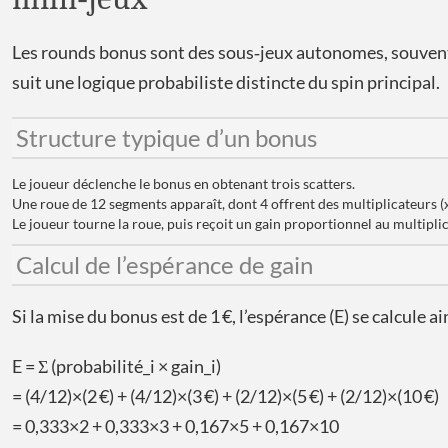
Les rounds bonus sont des sous‑jeux autonomes, souvent 
suit une logique probabiliste distincte du spin principal.
Structure typique d’un bonus
Le joueur déclenche le bonus en obtenant trois scatters.
Une roue de 12 segments apparaît, dont 4 offrent des multiplicateurs (x2
Le joueur tourne la roue, puis reçoit un gain proportionnel au multipli
Calcul de l’espérance de gain
Si la mise du bonus est de 1 €, l’espérance (E) se calcule ain
E = Σ (probabilité_i × gain_i)
= (4/12)×(2 €) + (4/12)×(3 €) + (2/12)×(5 €) + (2/12)×(10 €)
= 0,333×2 + 0,333×3 + 0,167×5 + 0,167×10