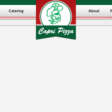
Catering
About