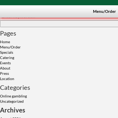
Search
Menu/Order
Pages
Home
Menu/Order
Specials
Catering
Events
About
Press
Location
Categories
Online gambling
Uncategorized
Archives