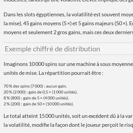
Dans les slots égyptiennes, la volatilité est souvent moy
la mise), 45 gains moyens (5 ×) et 5 gains majeurs (50 ×). E
moyens et seulement 2 gros gains, mais ces deux derniers
Exemple chiffré de distribution
Imaginons 10 000 spins sur une machine à sous moyenne (
unités de mise. La répartition pourrait être :
70 % des spins (7 000) : aucun gain.
20 % (2 000) : gain de 0,5 × (1 000 unités).
8 % (800) : gain de 5 × (4 000 unités).
2 % (200) : gain de 50 × (10 000 unités).
Le total atteint 15 000 unités, soit un excédent dû à la 
la volatilité, modifie la façon dont le joueur perçoit le risq