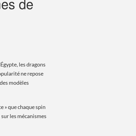
mes de
’Égypte, les dragons
opularité ne repose
s des modèles
nce » que chaque spin
s sur les mécanismes