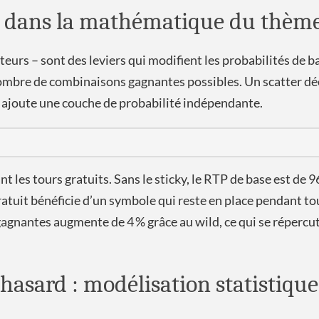
eu dans la mathématique du thèm
ateurs – sont des leviers qui modifient les probabilités de b
ombre de combinaisons gagnantes possibles. Un scatter d
i ajoute une couche de probabilité indépendante.
 les tours gratuits. Sans le sticky, le RTP de base est de 96
atuit bénéficie d’un symbole qui reste en place pendant to
gagnantes augmente de 4 % grâce au wild, ce qui se répercu
hasard : modélisation statistique