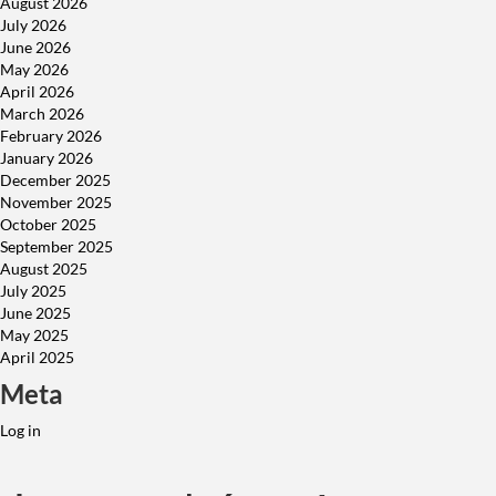
August 2026
July 2026
June 2026
May 2026
April 2026
March 2026
February 2026
January 2026
December 2025
November 2025
October 2025
September 2025
August 2025
July 2025
June 2025
May 2025
April 2025
Meta
Log in