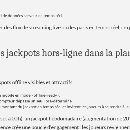
nd de données serveur en temps réel.
er des flux de streaming live ou des paris en temps réel, ce 
es jackpots hors‑ligne dans la pla
pots offline visibles et attractifs.
n mobile en mode « offline‑ready ».
 compteur dépasse un seuil pré‑déterminé.
montant du jackpot en temps réel et invitent les joueurs à se rendre à la
set à 00 h), un jackpot hebdomadaire (augmentation de 20 
dence crée une boucle d’engagement : les joueurs reviennen