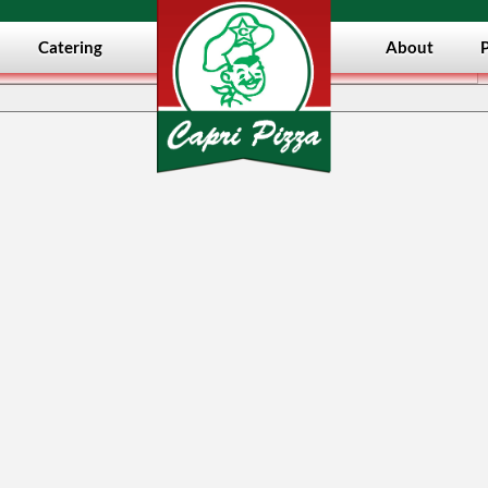
Catering
About