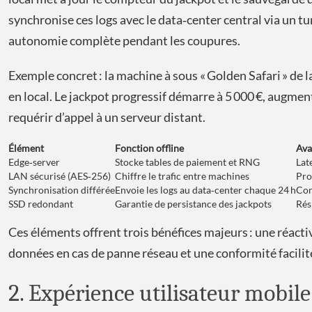
synchronise ces logs avec le data‑center central via un 
autonomie complète pendant les coupures.
Exemple concret : la machine à sous « Golden Safari » de
en local. Le jackpot progressif démarre à 5 000 €, augmen
requérir d’appel à un serveur distant.
Élément
Fonction offline
Ava
Edge‑server
Stocke tables de paiement et RNG
Lat
LAN sécurisé (AES‑256)
Chiffre le trafic entre machines
Pro
Synchronisation différée
Envoie les logs au data‑center chaque 24 h
Con
SSD redondant
Garantie de persistance des jackpots
Rés
Ces éléments offrent trois bénéfices majeurs : une réacti
données en cas de panne réseau et une conformité facilit
2. Expérience utilisateur mobil