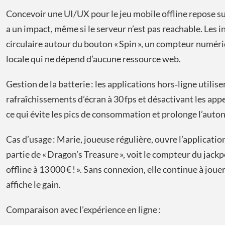
Concevoir une UI/UX pour le jeu mobile offline repose sur
a un impact, même si le serveur n’est pas reachable. Les i
circulaire autour du bouton « Spin », un compteur numériqu
locale qui ne dépend d’aucune ressource web.
Gestion de la batterie : les applications hors‑ligne utili
rafraîchissements d’écran à 30 fps et désactivant les app
ce qui évite les pics de consommation et prolonge l’aut
Cas d’usage : Marie, joueuse régulière, ouvre l’applicati
partie de « Dragon’s Treasure », voit le compteur du jackpo
offline à 13 000 € ! ». Sans connexion, elle continue à joue
affiche le gain.
Comparaison avec l’expérience en ligne :