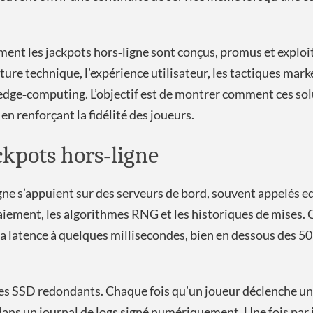
ent les jackpots hors‑ligne sont conçus, promus et exploi
ture technique, l’expérience utilisateur, les tactiques mark
le edge‑computing. L’objectif est de montrer comment ces s
en renforçant la fidélité des joueurs.
ckpots hors‑ligne
gne s’appuient sur des serveurs de bord, souvent appelés e
e paiement, les algorithmes RNG et les historiques de mises
la latence à quelques millisecondes, bien en dessous des 5
ques SSD redondants. Chaque fois qu’un joueur déclenche un
dans un journal de logs signé numériquement. Une fois par j