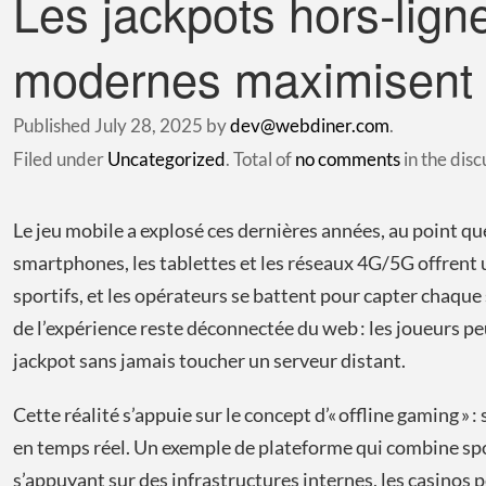
Les jackpots hors‑lign
modernes maximisent l
Published
July 28, 2025
by
dev@webdiner.com
.
Filed under
Uncategorized
. Total of
no comments
in the disc
Le jeu mobile a explosé ces dernières années, au point que
smartphones, les tablettes et les réseaux 4G/5G offrent 
sportifs, et les opérateurs se battent pour capter chaqu
de l’expérience reste déconnectée du web : les joueurs p
jackpot sans jamais toucher un serveur distant.
Cette réalité s’appuie sur le concept d’« offline gaming » 
en temps réel. Un exemple de plateforme qui combine spo
s’appuyant sur des infrastructures internes, les casinos