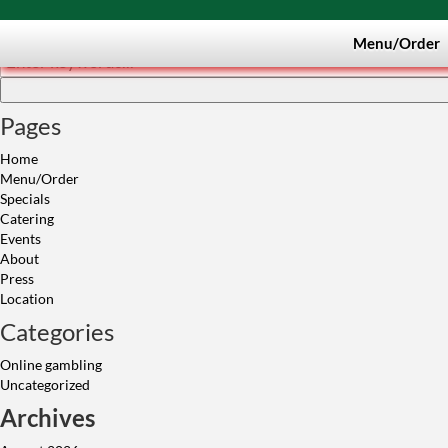
Search
Menu/Order
Pages
Home
Menu/Order
Specials
Catering
Events
About
Press
Location
Categories
Online gambling
Uncategorized
Archives