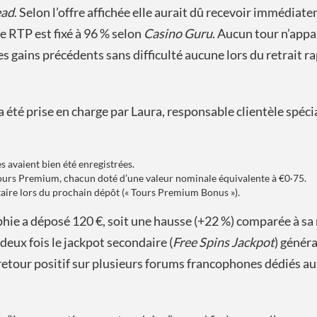
ead
. Selon l’offre affichée elle aurait dû recevoir immédiat
e RTP est fixé à 96 % selon
Casino Guru
. Aucun tour n’appa
es gains précédents sans difficulté aucune lors du retrait ra
a été prise en charge par Laura, responsable clientèle spéci
s avaient bien été enregistrées.
 tours Premium, chacun doté d’une valeur nominale équivalente à €0·75.
ire lors du prochain dépôt (« Tours Premium Bonus »).
ophie a déposé 120 €, soit une hausse (+22 %) comparée à s
 deux fois le jackpot secondaire (
Free Spins Jackpot
) génér
etour positif sur plusieurs forums francophones dédiés a