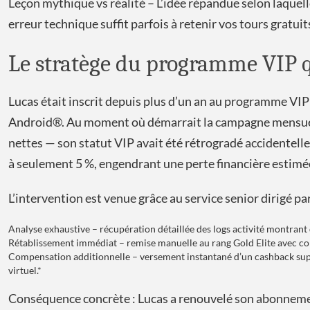
Leçon mythique vs réalité – L’idée répandue selon laquel
erreur technique suffit parfois à retenir vos tours gratui
Le stratège du programme VIP q
Lucas était inscrit depuis plus d’un an au programme VIP
Android®. Au moment où démarrait la campagne mensuell
nettes — son statut VIP avait été rétrogradé accidentelle
à seulement 5 %, engendrant une perte financière estimée
L’intervention est venue grâce au service senior dirigé pa
Analyse exhaustive – récupération détaillée des logs activité montrant 
Rétablissement immédiat – remise manuelle au rang Gold Elite avec co
Compensation additionnelle – versement instantané d’un cashback supp
virtuel.*
Conséquence concrète : Lucas a renouvelé son abonnemen