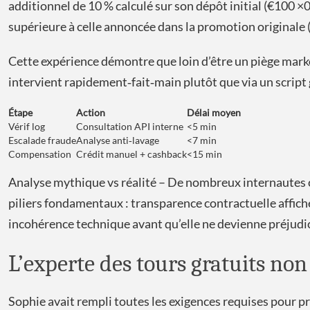
additionnel de 10 % calculé sur son dépôt initial (€100 ×0
supérieure à celle annoncée dans la promotion originale (
Cette expérience démontre que loin d’être un piège mark
intervient rapidement‑fait‑main plutôt que via un script
Étape
Action
Délai moyen
Vérif log
Consultation API interne
<5 min
Escalade fraude
Analyse anti‑lavage
<7 min
Compensation
Crédit manuel + cashback
<15 min
Analyse mythique vs réalité – De nombreux internautes cr
piliers fondamentaux : transparence contractuelle affic
incohérence technique avant qu’elle ne devienne préjudic
L’experte des tours gratuits non
Sophie avait rempli toutes les exigences requises pour 