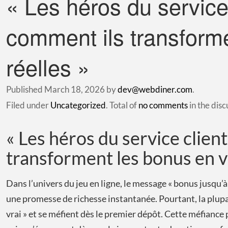
« Les héros du service 
comment ils transforme
réelles »
Published
March 18, 2026
by
dev@webdiner.com
.
Filed under
Uncategorized
. Total of
no comments
in the disc
« Les héros du service client
transforment les bonus en vi
Dans l’univers du jeu en ligne, le message « bonus jusqu’à
une promesse de richesse instantanée. Pourtant, la plupart
vrai » et se méfient dès le premier dépôt. Cette méfiance