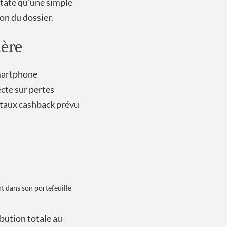
state qu’une simple
ion du dossier.
ière
smartphone
cte sur pertes
n taux cashback prévu
t dans son portefeuille
bution totale au