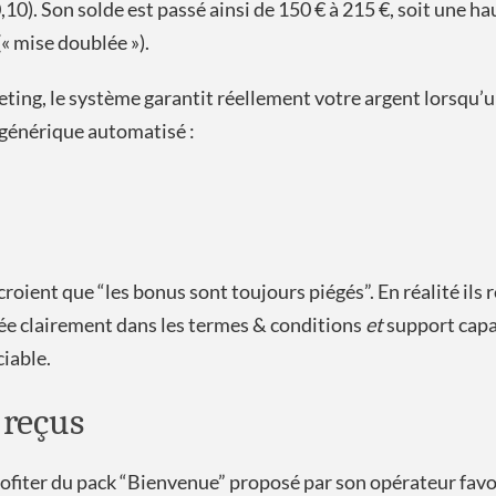
,10). Son solde est passé ainsi de 150 € à 215 €, soit une h
« mise doublée »).
eting, le système garantit réellement votre argent lorsqu
 générique automatisé :
oient que “les bonus sont toujours piégés”. En réalité ils 
hée clairement dans les termes & conditions
et
support capab
iable.
 reçus
profiter du pack “Bienvenue” proposé par son opérateur fav