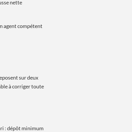
ausse nette
’un agent compétent
reposent sur deux
le à corriger toute
ori : dépôt minimum