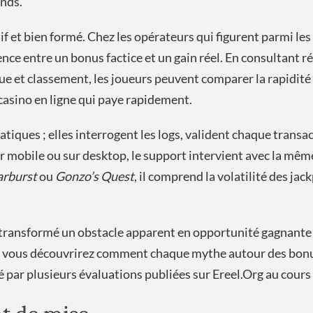
onds.
tif et bien formé. Chez les opérateurs qui figurent parmi les
férence entre un bonus factice et un gain réel. En consultant
e et classement, les joueurs peuvent comparer la rapidité
casino en ligne qui paye rapidement.
iques ; elles interrogent les logs, valident chaque transac
 mobile ou sur desktop, le support intervient avec la même 
arburst
ou
Gonzo’s Quest
, il comprend la volatilité des jack
 a transformé un obstacle apparent en opportunité gagnante 
és vous découvrirez comment chaque mythe autour des bonus
 par plusieurs évaluations publiées sur Ereel.Org au cours 