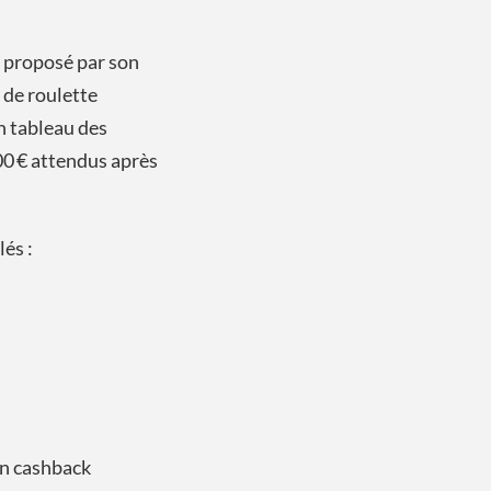
» proposé par son
 de roulette
n tableau des
200 € attendus après
és :
un cashback