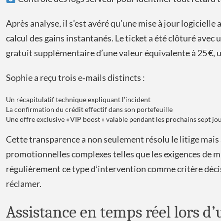
Après analyse, il s’est avéré qu’une mise à jour logicie
calcul des gains instantanés. Le ticket a été clôturé avec
gratuit supplémentaire d’une valeur équivalente à 25 €, 
Sophie a reçu trois e‑mails distincts :
Un récapitulatif technique expliquant l’incident
La confirmation du crédit effectif dans son portefeuille
Une offre exclusive « VIP boost » valable pendant les prochains sept jo
Cette transparence a non seulement résolu le litige mais
promotionnelles complexes telles que les exigences de mis
régulièrement ce type d’intervention comme critère décisif
réclamer.
Assistance en temps réel lors d