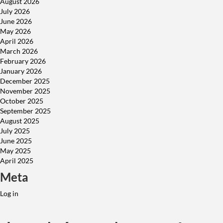
August 2026
July 2026
June 2026
May 2026
April 2026
March 2026
February 2026
January 2026
December 2025
November 2025
October 2025
September 2025
August 2025
July 2025
June 2025
May 2025
April 2025
Meta
Log in