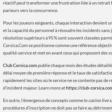
réactif peut transformer une frustration liée à un retrait
parieurs vers la concurrence.
Pour les joueurs exigeants, chaque interaction devient un 
et la capacité du personnel à résoudre les incidents sans 
résolution supérieurs à 95 % sont souvent classées parmi 
Corsica.Com se positionne comme une référence objective
qualité‑service et met en avant ceux qui proposent des 
Club Corsica.com
publie chaque mois des études détaillée
délai moyen de première réponse et le taux de satisfacti
rapidement les sites où le service ne se contente pas de 
d’incident majeur. Learn more at
https://club-corsica.co
En outre, l’émergence de concepts comme le
casino live 
procédures d’inscription ne doit pas se faire au détrim