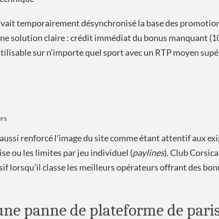
lle avait temporairement désynchronisé la base des promotio
 une solution claire : crédit immédiat du bonus manquant (10
utilisable sur n’importe quel sport avec un RTP moyen supér
urs
 aussi renforcé l’image du site comme étant attentif aux ex
e ou les limites par jeu individuel (
paylines
). Club Corsic
 lorsqu’il classe les meilleurs opérateurs offrant des bonus
’une panne de plateforme de paris