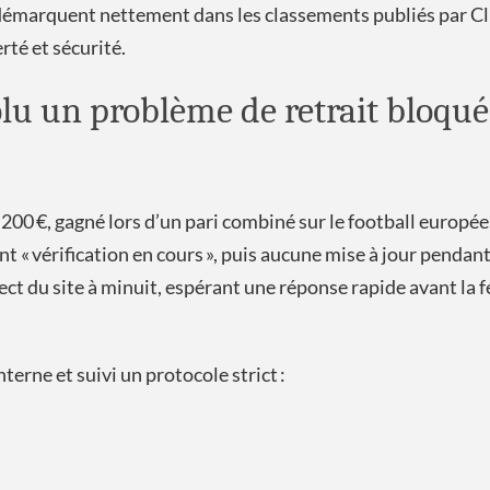
se démarquent nettement dans les classements publiés par C
rté et sécurité.
lu un problème de retrait bloqué
1 200 €, gagné lors d’un pari combiné sur le football europé
t « vérification en cours », puis aucune mise à jour pendant
rect du site à minuit, espérant une réponse rapide avant la
erne et suivi un protocole strict :