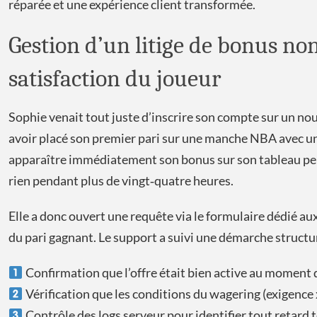
réparée et une expérience client transformée.
Gestion d’un litige de bonus non
satisfaction du joueur
Sophie venait tout juste d’inscrire son compte sur un nou
avoir placé son premier pari sur une manche NBA avec une c
apparaître immédiatement son bonus sur son tableau person
rien pendant plus de vingt‑quatre heures.
Elle a donc ouvert une requête via le formulaire dédié a
du pari gagnant. Le support a suivi une démarche structu
Confirmation que l’offre était bien active au moment
Vérification que les conditions du wagering (exigence 
Contrôle des logs serveur pour identifier tout retard