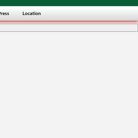
Press
Location