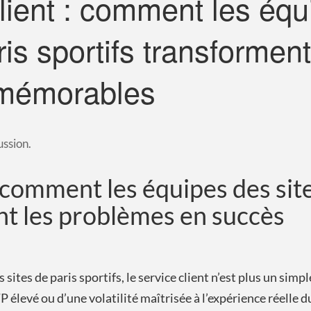
lient : comment les équ
ris sportifs transforment
 mémorables
ussion.
: comment les équipes des sit
ent les problèmes en succès
ites de paris sportifs, le service client n’est plus un simple
P élevé ou d’une volatilité maîtrisée à l’expérience réelle 