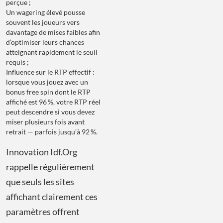
perçue ;
Un wagering élevé pousse
souvent les joueurs vers
davantage de mises faibles afin
d’optimiser leurs chances
atteignant rapidement le seuil
requis ;
Influence sur le RTP effectif :
lorsque vous jouez avec un
bonus free spin dont le RTP
affiché est 96 %, votre RTP réel
peut descendre si vous devez
miser plusieurs fois avant
retrait — parfois jusqu’à 92 %.
Innovation Idf.Org
rappelle régulièrement
que seuls les sites
affichant clairement ces
paramètres offrent