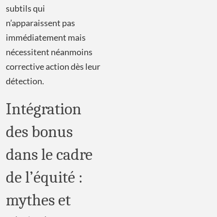
subtils qui
n’apparaissent pas
immédiatement mais
nécessitent néanmoins
corrective action dès leur
détection.​
Intégration
des bonus
dans le cadre
de l’équité :
mythes et