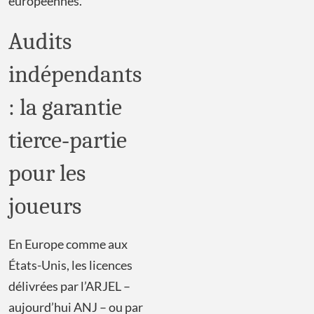
européennes.
Audits
indépendants
: la garantie
tierce‑partie
pour les
joueurs
En Europe comme aux
États-Unis, les licences
délivrées par l’ARJEL –
aujourd’hui ANJ – ou par