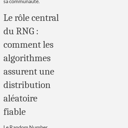
sa communauté.
Le rôle central
du RNG :
comment les
algorithmes
assurent une
distribution
aléatoire
fiable
Le Random Number