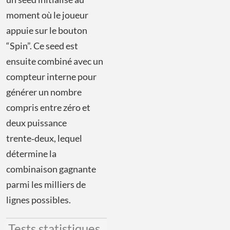
moment où le joueur
appuie sur le bouton
“Spin”. Ce seed est
ensuite combiné avec un
compteur interne pour
générer un nombre
compris entre zéro et
deux puissance
trente‑deux, lequel
détermine la
combinaison gagnante
parmi les milliers de
lignes possibles.
Tests statistiques