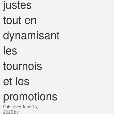
justes
tout en
dynamisant
les
tournois
et les
promotions
Published
June 18,
2025
by