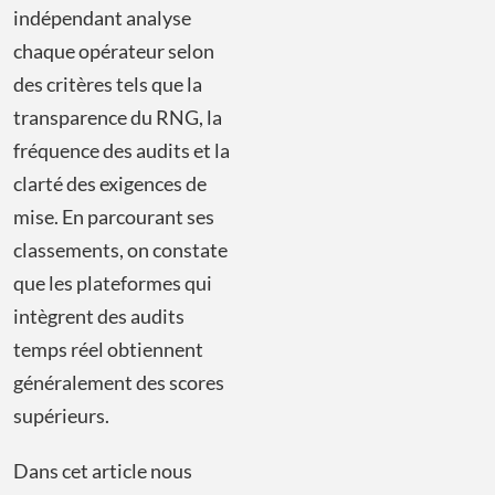
indépendant analyse
chaque opérateur selon
des critères tels que la
transparence du RNG, la
fréquence des audits et la
clarté des exigences de
mise. En parcourant ses
classements, on constate
que les plateformes qui
intègrent des audits
temps réel obtiennent
généralement des scores
supérieurs.
Dans cet article nous