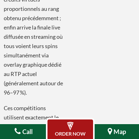
proportionnels au rang
obtenu précédemment ;
enfin arrive la finale live
diffusée en streaming où
tous voient leurs spins
simultanément via
overlay graphique dédié
au RTP actuel
(généralement autour de
96–97 %).
Ces compétitions
utilisent exactement le
même RNG que celui
Call
Map
ORDER NOW
appliqué lors d’une