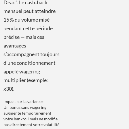
Dead”. Le cash‑back
mensuel peut atteindre
15 % du volume misé
pendant cette période
précise — mais ces
avantages
s’accompagnent toujours
d’une conditionnement
appelé wagering
multiplier (exemple :
x30).
Impact sur la variance :
Un bonus sans wagering
augmente temporairement
votre bankroll mais ne modifie
pas directement votre volatilité