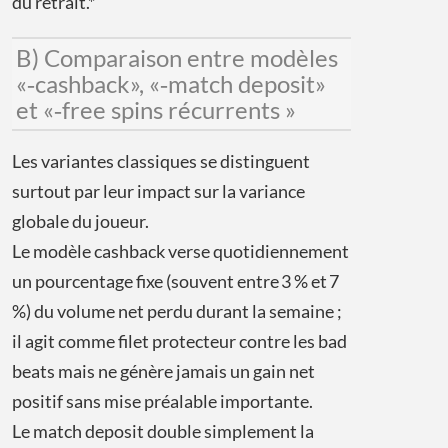
du retrait.*
B) Comparaison entre modèles
«‑cashback», «‑match deposit»
et «‑free spins récurrents »
Les variantes classiques se distinguent
surtout par leur impact sur la variance
globale du joueur.
Le modèle cashback verse quotidiennement
un pourcentage fixe (souvent entre 3 % et 7
%) du volume net perdu durant la semaine ;
il agit comme filet protecteur contre les bad
beats mais ne génère jamais un gain net
positif sans mise préalable importante.
Le match deposit double simplement la