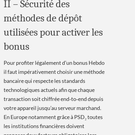
II – Sécurité des
méthodes de dépôt
utilisées pour activer les
bonus
Pour profiter légalement d’un bonus Hebdo
il faut impérativement choisir une méthode
bancaire qui respecte les standards
technologiques actuels afin que chaque
transaction soit chiffrée end‑to‑end depuis
votre appareil jusqu’au serveur marchand.
En Europe notamment grâce à PSD₂ toutes
les institutions financières doivent