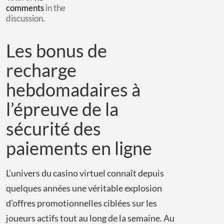
comments
in the
discussion.
Les bonus de
recharge
hebdomadaires à
l’épreuve de la
sécurité des
paiements en ligne
L’univers du casino virtuel connaît depuis
quelques années une véritable explosion
d’offres promotionnelles ciblées sur les
joueurs actifs tout au long de la semaine. Au