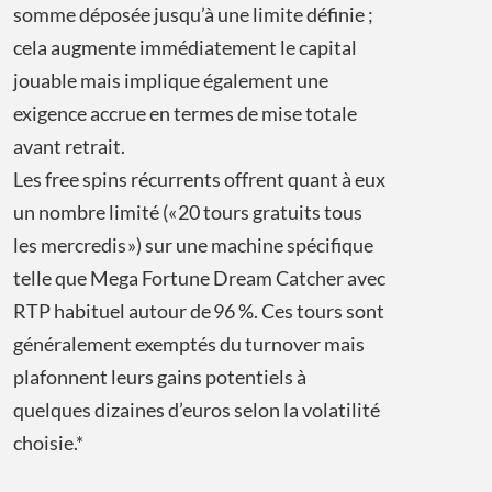
somme déposée jusqu’à une limite définie ;
cela augmente immédiatement le capital
jouable mais implique également une
exigence accrue en termes de mise totale
avant retrait.
Les free spins récurrents offrent quant à eux
un nombre limité (« 20 tours gratuits tous
les mercredis ») sur une machine spécifique
telle que Mega Fortune Dream Catcher avec
RTP habituel autour de 96 %. Ces tours sont
généralement exemptés du turnover mais
plafonnent leurs gains potentiels à
quelques dizaines d’euros selon la volatilité
choisie.*