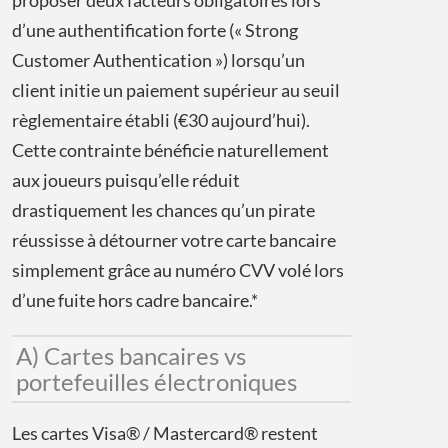
proposer deux facteurs obligatoires lors
d’une authentification forte (« Strong
Customer Authentication ») lorsqu’un
client initie un paiement supérieur au seuil
règlementaire établi (€30 aujourd’hui).
Cette contrainte bénéficie naturellement
aux joueurs puisqu’elle réduit
drastiquement les chances qu’un pirate
réussisse à détourner votre carte bancaire
simplement grâce au numéro CVV volé lors
d’une fuite hors cadre bancaire.*
A) Cartes bancaires vs
portefeuilles électroniques
Les cartes Visa® / Mastercard® restent