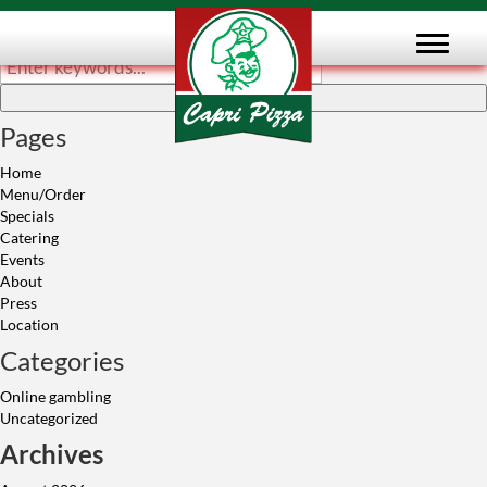
Search
Pages
Home
Menu/Order
Specials
Catering
Events
About
Press
Location
Categories
Online gambling
Uncategorized
Archives