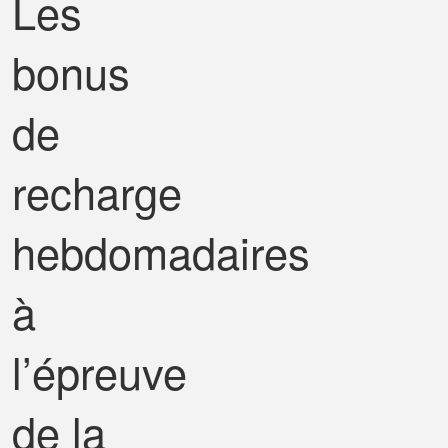
Les
bonus
de
recharge
hebdomadaires
à
l’épreuve
de la