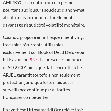
AML/KYC ; son option bitcoin permet
pourtant aux joueurs soucieux d’anonymat
absolu mais introduit naturellement
davantage risqué côté volatilité monétaire.
CasinoC propose enfin fréquemment vingt
free spins récurrents utilisables
exclusivement sur Book of Dead Deluxe où
RTP avoisine
. La présence combinée
96%
d’ISO 27001 ainsi que da licence officielle
ARJEL garantit toutefois non seulement
protection juridique forte mais aussi
surveillance continue par autorités
françaises compétentes.
En synthèse Httpsaractidf.Org relève trois