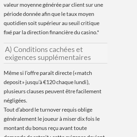
valeur moyenne générée par client sur une
période donnée afin que le taux moyen
quotidien soit supérieur au seuil critique
fixé par la direction financière du casino.*
A) Conditions cachées et
exigences supplémentaires
Même si l’offre paraît directe (« match
deposit » jusqu’à €120 chaque lundi ),
plusieurs clauses peuvent être facilement
négligées.
Tout d’abord le turnover requis oblige
généralement le joueur à miser dix fois le
montant du bonus reçu avant toute