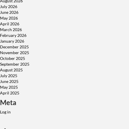
August 2026
July 2026
June 2026
May 2026
April 2026
March 2026
February 2026
January 2026
December 2025
November 2025
October 2025
September 2025
August 2025
July 2025
June 2025
May 2025
April 2025
Meta
Log in