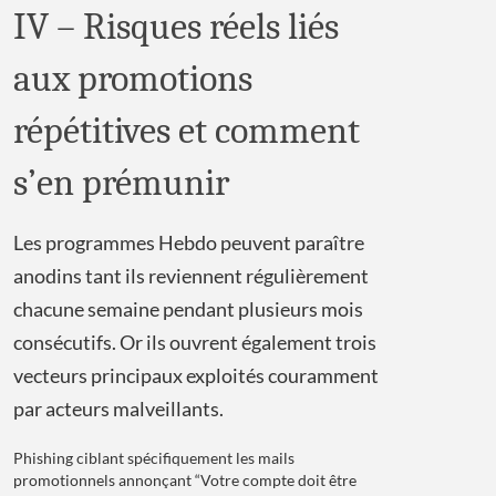
IV – Risques réels liés
aux promotions
répétitives et comment
s’en prémunir
Les programmes Hebdo peuvent paraître
anodins tant ils reviennent régulièrement
chacune semaine pendant plusieurs mois
consécutifs. Or ils ouvrent également trois
vecteurs principaux exploités couramment
par acteurs malveillants.
Phishing ciblant spécifiquement les mails
promotionnels annonçant “Votre compte doit être