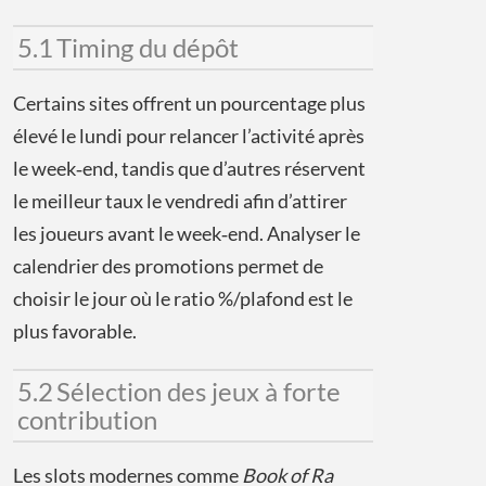
5.1 Timing du dépôt
Certains sites offrent un pourcentage plus
élevé le lundi pour relancer l’activité après
le week‑end, tandis que d’autres réservent
le meilleur taux le vendredi afin d’attirer
les joueurs avant le week‑end. Analyser le
calendrier des promotions permet de
choisir le jour où le ratio %/plafond est le
plus favorable.
5.2 Sélection des jeux à forte
contribution
Les slots modernes comme
Book of Ra