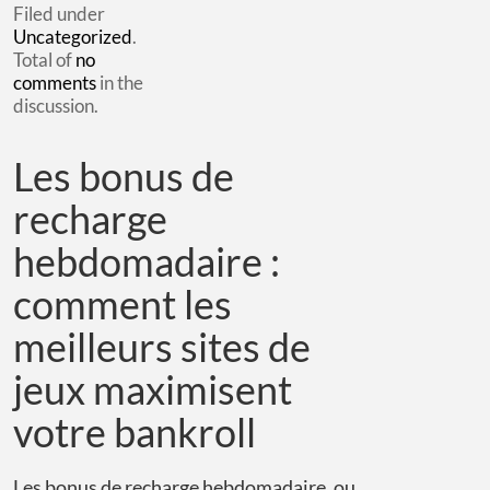
Filed under
Uncategorized
.
Total of
no
comments
in the
discussion.
Les bonus de
recharge
hebdomadaire :
comment les
meilleurs sites de
jeux maximisent
votre bankroll
Les bonus de recharge hebdomadaire, ou