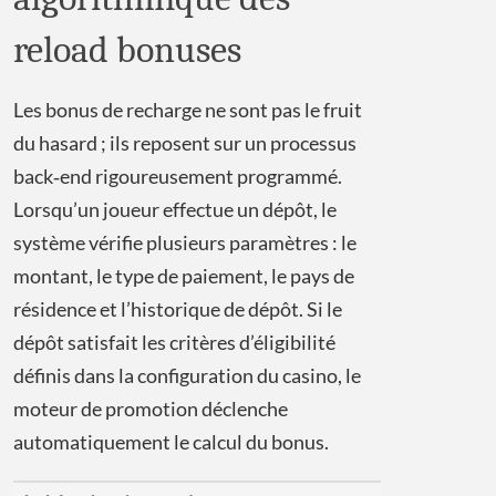
reload bonuses
Les bonus de recharge ne sont pas le fruit
du hasard ; ils reposent sur un processus
back‑end rigoureusement programmé.
Lorsqu’un joueur effectue un dépôt, le
système vérifie plusieurs paramètres : le
montant, le type de paiement, le pays de
résidence et l’historique de dépôt. Si le
dépôt satisfait les critères d’éligibilité
définis dans la configuration du casino, le
moteur de promotion déclenche
automatiquement le calcul du bonus.