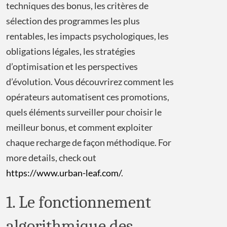
techniques des bonus, les critères de
sélection des programmes les plus
rentables, les impacts psychologiques, les
obligations légales, les stratégies
d’optimisation et les perspectives
d’évolution. Vous découvrirez comment les
opérateurs automatisent ces promotions,
quels éléments surveiller pour choisir le
meilleur bonus, et comment exploiter
chaque recharge de façon méthodique. For
more details, check out
https://www.urban-leaf.com/
.
1. Le fonctionnement
algorithmique des