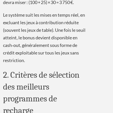
devra miser : (100 + 25) × 30 = 3 750 €.
Le système suit les mises en temps réel, en
excluant les jeux à contribution réduite
(souvent les jeux de table). Une fois le seuil
atteint, le bonus devient disponible en
cash‑out, généralement sous forme de
crédit exploitable sur tous les jeux sans
restriction.
2. Critères de sélection
des meilleurs
programmes de
recharge