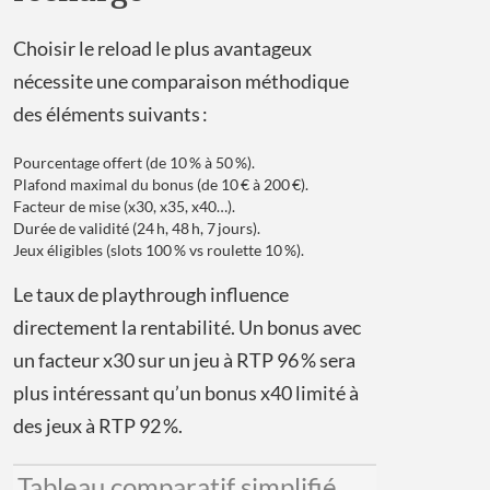
Choisir le reload le plus avantageux
nécessite une comparaison méthodique
des éléments suivants :
Pourcentage offert (de 10 % à 50 %).
Plafond maximal du bonus (de 10 € à 200 €).
Facteur de mise (x30, x35, x40…).
Durée de validité (24 h, 48 h, 7 jours).
Jeux éligibles (slots 100 % vs roulette 10 %).
Le taux de playthrough influence
directement la rentabilité. Un bonus avec
un facteur x30 sur un jeu à RTP 96 % sera
plus intéressant qu’un bonus x40 limité à
des jeux à RTP 92 %.
Tableau comparatif simplifié