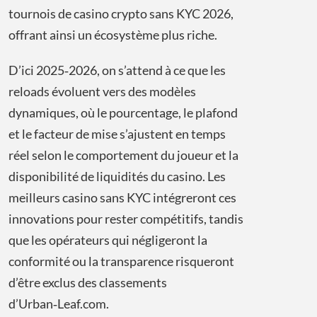
tournois de casino crypto sans KYC 2026,
offrant ainsi un écosystème plus riche.
D’ici 2025‑2026, on s’attend à ce que les
reloads évoluent vers des modèles
dynamiques, où le pourcentage, le plafond
et le facteur de mise s’ajustent en temps
réel selon le comportement du joueur et la
disponibilité de liquidités du casino. Les
meilleurs casino sans KYC intégreront ces
innovations pour rester compétitifs, tandis
que les opérateurs qui négligeront la
conformité ou la transparence risqueront
d’être exclus des classements
d’Urban‑Leaf.com.