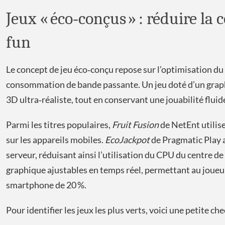
Jeux « éco‑conçus » : réduire la
fun
Le concept de jeu éco‑conçu repose sur l’optimisation du 
consommation de bande passante. Un jeu doté d’un gra
3D ultra‑réaliste, tout en conservant une jouabilité fluid
Parmi les titres populaires,
Fruit Fusion
de NetEnt utilise
sur les appareils mobiles.
EcoJackpot
de Pragmatic Play 
serveur, réduisant ainsi l’utilisation du CPU du centre de
graphique ajustables en temps réel, permettant au joueur
smartphone de 20 %.
Pour identifier les jeux les plus verts, voici une petite chec