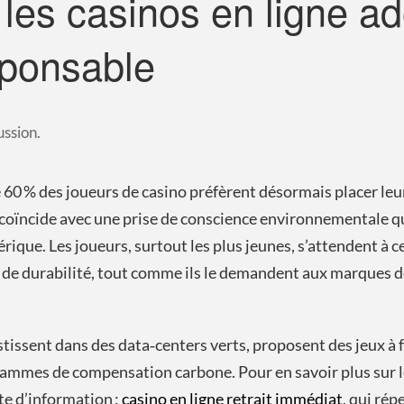
 les casinos en ligne a
ponsable
ussion.
de 60 % des joueurs de casino préfèrent désormais placer le
oïncide avec une prise de conscience environnementale qui
ique. Les joueurs, surtout les plus jeunes, s’attendent à c
s de durabilité, tout comme ils le demandent aux marques 
issent dans des data‑centers verts, proposent des jeux à f
ammes de compensation carbone. Pour en savoir plus sur l
te d’information :
casino en ligne retrait immédiat
, qui rép