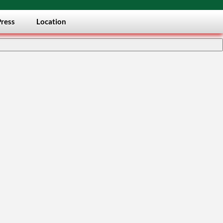
Press
Location