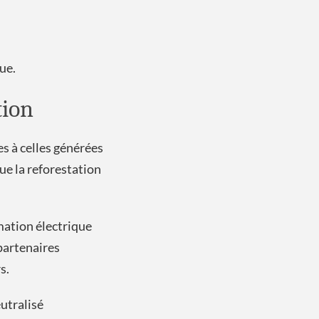
ue.
tion
s à celles générées
que la reforestation
mation électrique
 partenaires
s.
eutralisé