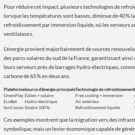
Pour réduire cet impact, plusieurs technologies de refroidi
lorsque les températures sont basses, diminue de 40 % la
refroidissement par immersion liquide, où les serveurs s
ventilateurs.
L’énergie provient majoritairement de sources renouvelabl
des parcs solaires du sud de la France, garantissant ainsi
leurs serveurs près de barrages hydro‑électriques, comme
carbone de 65 % en deux ans.
Plateforme
Source d’énergie principale
Technologie de refroidissement
GreenPlay
Éolien + solaire
Free cooling + immersion
EcoBet
Hydro‑électrique
Air extérieur
SunCasino
Solaire 100 %
Refroidissement liquide
Ces exemples montrent que la migration vers des infrast
symbolique, mais un levier économique capable de génére