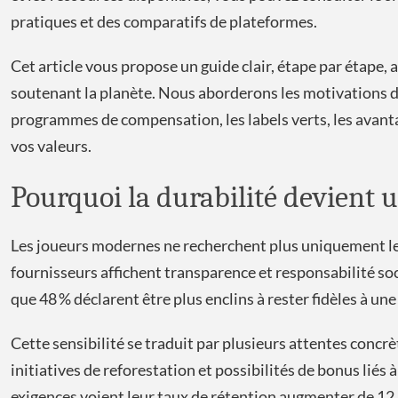
pratiques et des comparatifs de plateformes.
Cet article vous propose un guide clair, étape par étape, 
soutenant la planète. Nous aborderons les motivations des
programmes de compensation, les labels verts, les avantag
vos valeurs.
Pourquoi la durabilité devient u
Les joueurs modernes ne recherchent plus uniquement le m
fournisseurs affichent transparence et responsabilité 
que 48 % déclarent être plus enclins à rester fidèles à u
Cette sensibilité se traduit par plusieurs attentes concrèt
initiatives de reforestation et possibilités de bonus li
exigences voient leur taux de rétention augmenter de 12 