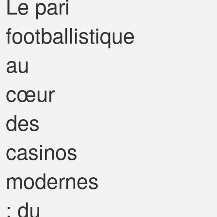
Le pari
footballistique
au
cœur
des
casinos
modernes
: du