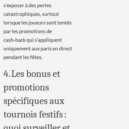
s’exposer à des pertes
catastrophiques, surtout
lorsque les joueurs sont tentés
par les promotions de
cash‑back qui s’appliquent
uniquement aux paris en direct
pendant les fêtes.
4. Les bonus et
promotions
spécifiques aux
tournois festifs :
quoi surveiller et