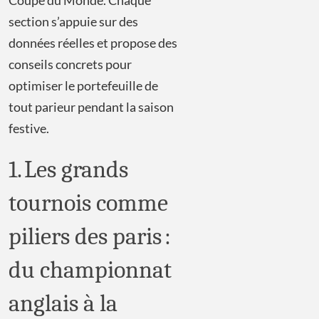
Coupe du Monde. Chaque
section s’appuie sur des
données réelles et propose des
conseils concrets pour
optimiser le portefeuille de
tout parieur pendant la saison
festive.
1. Les grands
tournois comme
piliers des paris :
du championnat
anglais à la