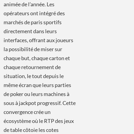
animée de l’année. Les
opérateurs ont intégré des
marchés de paris sportifs
directement dans leurs
interfaces, offrant aux joueurs
la possibilité de miser sur
chaque but, chaque carton et
chaque retournement de
situation, le tout depuis le
même écran que leurs parties
de poker ou leurs machines à
sous à jackpot progressif. Cette
convergence crée un
écosystème où le RTP des jeux
de table côtoie les cotes