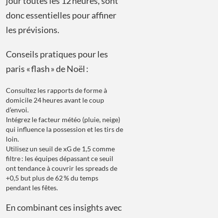
jour toutes les 12 heures, sont
donc essentielles pour affiner
les prévisions.
Conseils pratiques pour les
paris « flash » de Noël :
Consultez les rapports de forme à
domicile 24 heures avant le coup
d’envoi.
Intégrez le facteur météo (pluie, neige)
qui influence la possession et les tirs de
loin.
Utilisez un seuil de xG de 1,5 comme
filtre : les équipes dépassant ce seuil
ont tendance à couvrir les spreads de
+0,5 but plus de 62 % du temps
pendant les fêtes.
En combinant ces insights avec