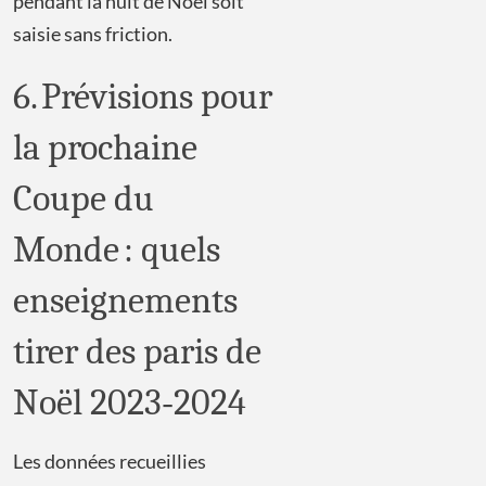
pendant la nuit de Noël soit
saisie sans friction.
6. Prévisions pour
la prochaine
Coupe du
Monde : quels
enseignements
tirer des paris de
Noël 2023‑2024
Les données recueillies