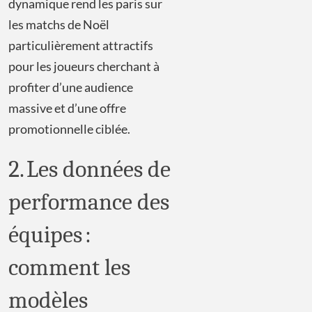
dynamique rend les paris sur
les matchs de Noël
particulièrement attractifs
pour les joueurs cherchant à
profiter d’une audience
massive et d’une offre
promotionnelle ciblée.
2. Les données de
performance des
équipes :
comment les
modèles