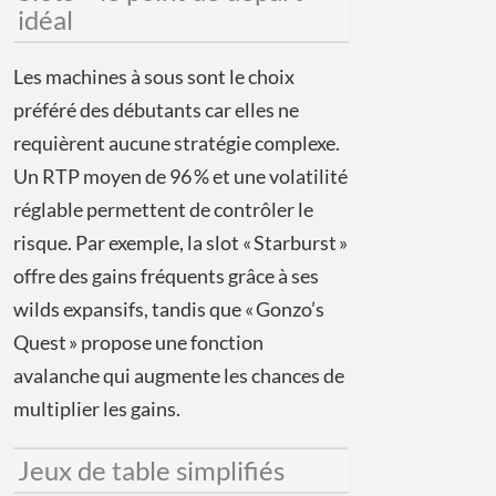
idéal
Les machines à sous sont le choix
préféré des débutants car elles ne
requièrent aucune stratégie complexe.
Un RTP moyen de 96 % et une volatilité
réglable permettent de contrôler le
risque. Par exemple, la slot « Starburst »
offre des gains fréquents grâce à ses
wilds expansifs, tandis que « Gonzo’s
Quest » propose une fonction
avalanche qui augmente les chances de
multiplier les gains.
Jeux de table simplifiés