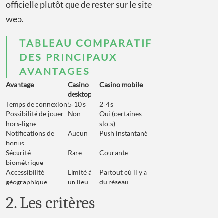
officielle plutôt que de rester sur le site
web.
TABLEAU COMPARATIF
DES PRINCIPAUX
AVANTAGES
Avantage
Casino
Casino mobile
desktop
Temps de connexion
5‑10 s
2‑4 s
Possibilité de jouer
Non
Oui (certaines
hors‑ligne
slots)
Notifications de
Aucun
Push instantané
bonus
Sécurité
Rare
Courante
biométrique
Accessibilité
Limité à
Partout où il y a
géographique
un lieu
du réseau
2. Les critères