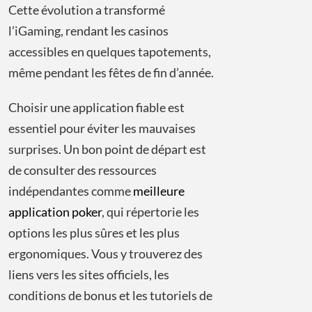
Cette évolution a transformé
l’iGaming, rendant les casinos
accessibles en quelques tapotements,
même pendant les fêtes de fin d’année.
Choisir une application fiable est
essentiel pour éviter les mauvaises
surprises. Un bon point de départ est
de consulter des ressources
indépendantes comme
meilleure
application poker
, qui répertorie les
options les plus sûres et les plus
ergonomiques. Vous y trouverez des
liens vers les sites officiels, les
conditions de bonus et les tutoriels de