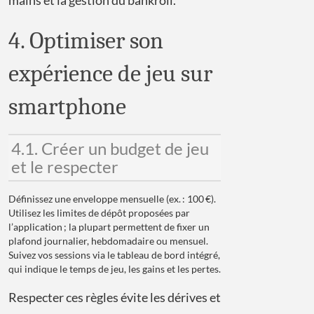
mains et la gestion du bankroll.
4. Optimiser son
expérience de jeu sur
smartphone
4.1. Créer un budget de jeu
et le respecter
Définissez une enveloppe mensuelle (ex. : 100 €).
Utilisez les limites de dépôt proposées par
l’application ; la plupart permettent de fixer un
plafond journalier, hebdomadaire ou mensuel.
Suivez vos sessions via le tableau de bord intégré,
qui indique le temps de jeu, les gains et les pertes.
Respecter ces règles évite les dérives et