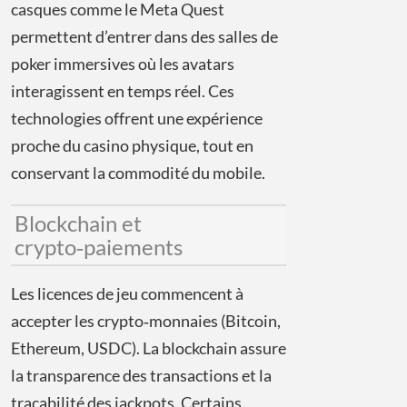
casques comme le Meta Quest
permettent d’entrer dans des salles de
poker immersives où les avatars
interagissent en temps réel. Ces
technologies offrent une expérience
proche du casino physique, tout en
conservant la commodité du mobile.
Blockchain et
crypto‑paiements
Les licences de jeu commencent à
accepter les crypto‑monnaies (Bitcoin,
Ethereum, USDC). La blockchain assure
la transparence des transactions et la
traçabilité des jackpots. Certains