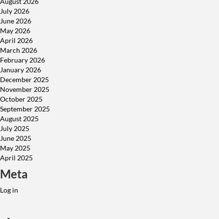
August 2026
July 2026
June 2026
May 2026
April 2026
March 2026
February 2026
January 2026
December 2025
November 2025
October 2025
September 2025
August 2025
July 2025
June 2025
May 2025
April 2025
Meta
Log in