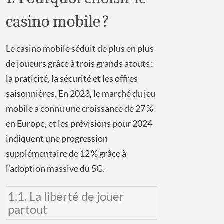
casino mobile ?
Le casino mobile séduit de plus en plus
de joueurs grâce à trois grands atouts :
la praticité, la sécurité et les offres
saisonnières. En 2023, le marché du jeu
mobile a connu une croissance de 27 %
en Europe, et les prévisions pour 2024
indiquent une progression
supplémentaire de 12 % grâce à
l’adoption massive du 5G.
1.1. La liberté de jouer
partout