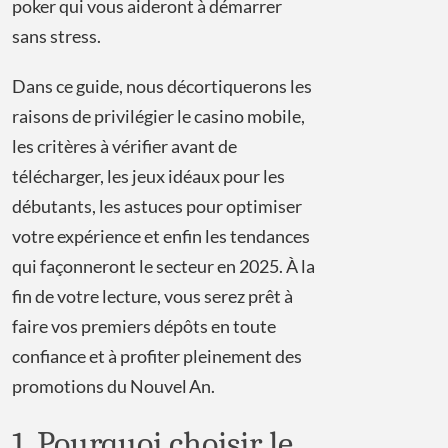
poker qui vous aideront à démarrer
sans stress.
Dans ce guide, nous décortiquerons les
raisons de privilégier le casino mobile,
les critères à vérifier avant de
télécharger, les jeux idéaux pour les
débutants, les astuces pour optimiser
votre expérience et enfin les tendances
qui façonneront le secteur en 2025. À la
fin de votre lecture, vous serez prêt à
faire vos premiers dépôts en toute
confiance et à profiter pleinement des
promotions du Nouvel An.
1. Pourquoi choisir le