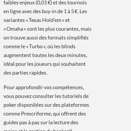
faibles enjeux (0,01 €) et des tournois
en ligne avec des buy‑in de 1 à 5 €. Les
variantes « Texas Hold’em » et
« Omaha » sont les plus courantes, mais
on trouve aussi des formats simplifiés
comme le « Turbo », où les blinds
augmentent toutes les deux minutes,
idéal pour les joueurs qui souhaitent
des parties rapides.
Pour approfondir vos compétences,
vous pouvez consulter les tutoriels de
poker disponibles sur des plateformes
comme Prescriforme, qui offrent des
guides pas à pas sur la lecture des