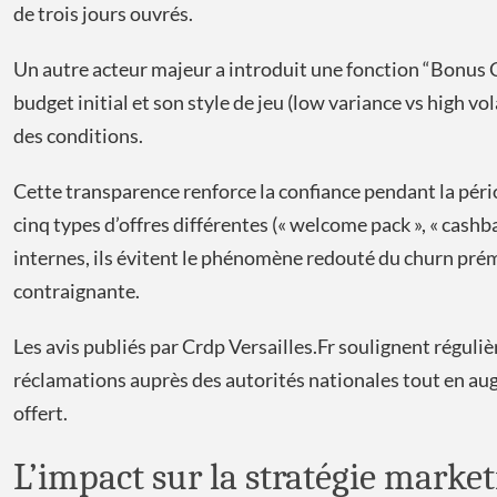
de trois jours ouvrés.
Un autre acteur majeur a introduit une fonction “Bonus Ca
budget initial et son style de jeu (low variance vs high v
des conditions.
Cette transparence renforce la confiance pendant la péri
cinq types d’offres différentes (« welcome pack », « cashba
internes, ils évitent le phénomène redouté du churn prém
contraignante.
Les avis publiés par Crdp Versailles.Fr soulignent régul
réclamations auprès des autorités nationales tout en aug
offert.
L’impact sur la stratégie marke