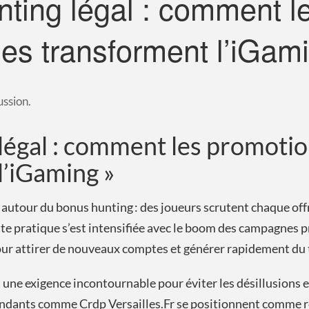
nting légal : comment l
es transforment l’iGam
ussion.
 légal : comment les promoti
l’iGaming »
e autour du bonus hunting : des joueurs scrutent chaque offr
tte pratique s’est intensifiée avec le boom des campagnes
pour attirer de nouveaux comptes et générer rapidement du t
une exigence incontournable pour éviter les désillusions e
endants comme Crdp Versailles.Fr se positionnent comme r