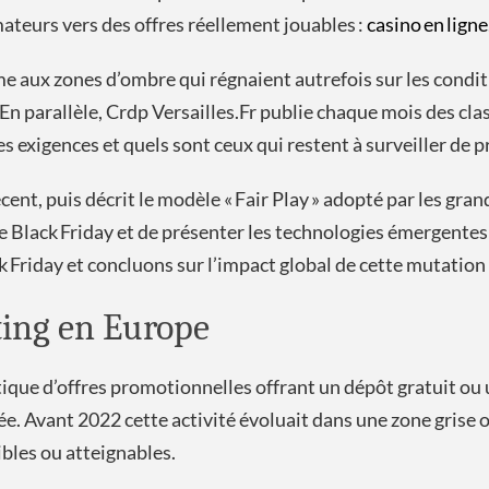
ateurs vers des offres réellement jouables :
casino en ligne
 aux zones d’ombre qui régnaient autrefois sur les condit
En parallèle, Crdp Versailles.Fr publie chaque mois des cl
 exigences et quels sont ceux qui restent à surveiller de p
cent, puis décrit le modèle « Fair Play » adopté par les gra
e Black Friday et de présenter les technologies émergentes 
k Friday et concluons sur l’impact global de cette mutation
ting en Europe
tique d’offres promotionnelles offrant un dépôt gratuit o
e. Avant 2022 cette activité évoluait dans une zone grise 
ibles ou atteignables.