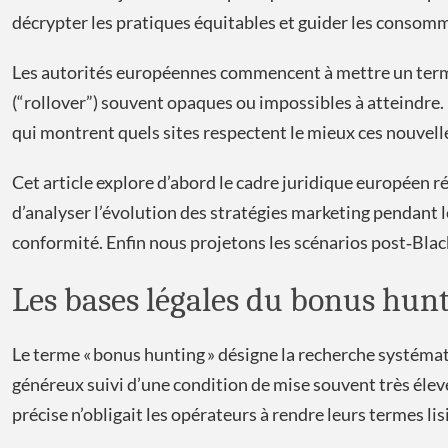
décrypter les pratiques équitables et guider les consomm
Les autorités européennes commencent à mettre un terme
(“rollover”) souvent opaques ou impossibles à atteindre. 
qui montrent quels sites respectent le mieux ces nouvelles
Cet article explore d’abord le cadre juridique européen ré
d’analyser l’évolution des stratégies marketing pendant l
conformité. Enfin nous projetons les scénarios post‑Blac
Les bases légales du bonus hun
Le terme « bonus hunting » désigne la recherche systéma
généreux suivi d’une condition de mise souvent très élevé
précise n’obligait les opérateurs à rendre leurs termes lis