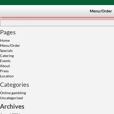
Search
Menu/Order
Pages
Home
Menu/Order
Specials
Catering
Events
About
Press
Location
Categories
Online gambling
Uncategorized
Archives