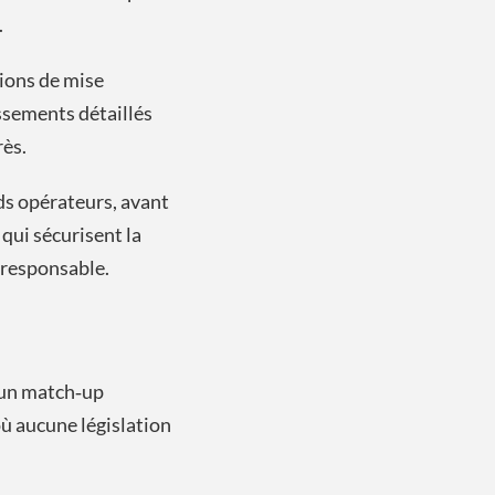
.
ions de mise
assements détaillés
rès.
nds opérateurs, avant
qui sécurisent la
 responsable.
u un match‑up
où aucune législation