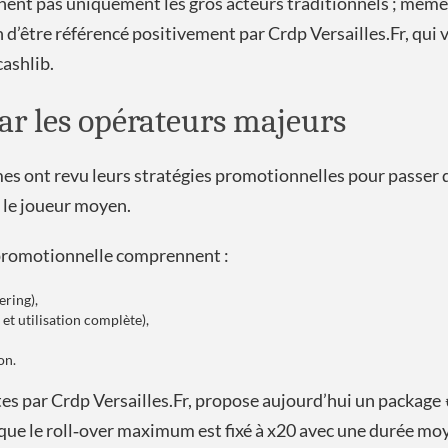
ernent pas uniquement les gros acteurs traditionnels ; mêm
n d’être référencé positivement par Crdp Versailles.Fr, qui
cashlib.
par les opérateurs majeurs
mes ont revu leurs stratégies promotionnelles pour passer d
r le joueur moyen.
 promotionnelle comprennent :
ering),
t utilisation complète),
on.
ites par Crdp Versailles.Fr, propose aujourd’hui un package
que le roll‑over maximum est fixé à x20 avec une durée moy