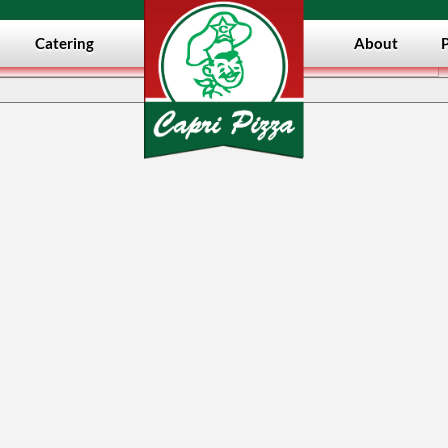
Catering
About