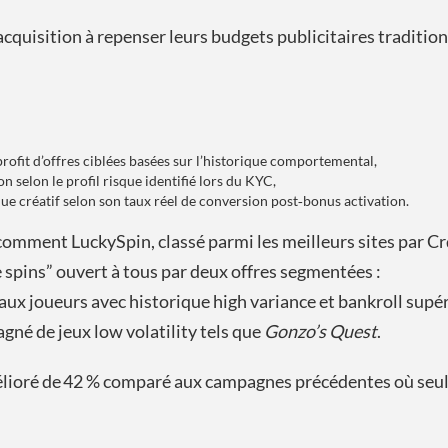
acquisition à repenser leurs budgets publicitaires traditi
ofit d’offres ciblées basées sur l’historique comportemental,
 selon le profil risque identifié lors du KYC,
ue créatif selon son taux réel de conversion post‑bonus activation.
omment LuckySpin, classé parmi les meilleurs sites par Crd
pins” ouvert à tous par deux offres segmentées :
ux joueurs avec historique high variance et bankroll supér
né de jeux low volatility tels que
Gonzo’s Quest
.
mélioré de 42 % comparé aux campagnes précédentes où se