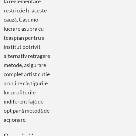
la reglementare
restricție În aceste
cauză, Casumo
lucrare asupra cu
teaspian pentru a
institut potrivit
alternativ retragere
metode, asigurare
complet artist cutie
a obține câștigurile
lor profiturile
indiferent față de
opt pană metodă de
acționare.