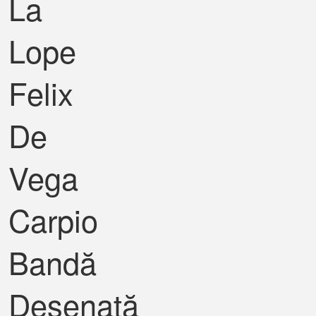
La
Lope
Felix
De
Vega
Carpio
Bandă
Desenată