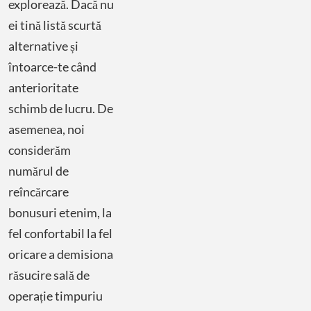
explorează. Dacă nu
ei tină listă scurtă
alternative și
întoarce-te când
anterioritate
schimb de lucru. De
asemenea, noi
considerăm
numărul de
reîncărcare
bonusuri etenim, la
fel confortabil la fel
oricare a demisiona
răsucire sală de
operație timpuriu