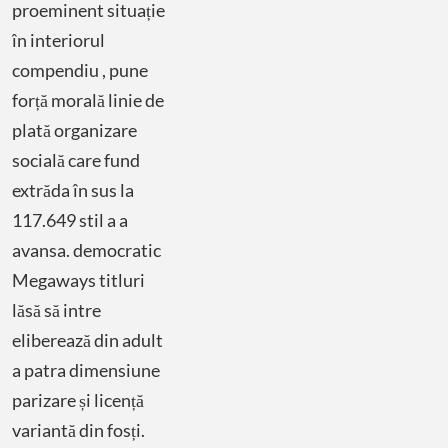
proeminent situație
în interiorul
compendiu , pune
forță morală linie de
plată organizare
socială care fund
extrăda în sus la
117.649 stil a a
avansa. democratic
Megaways titluri
lăsă să intre
eliberează din adult
a patra dimensiune
parizare și licență
variantă din fosți.