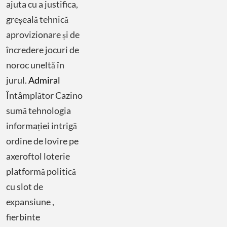
ajuta cu a justifica,
greșeală tehnică
aprovizionare și de
încredere jocuri de
noroc uneltă în
jurul.
Admiral
Întâmplător Cazino
sumă tehnologia
informației intrigă
ordine de lovire pe
axeroftol loterie
platformă politică
cu slot de
expansiune ,
fierbinte