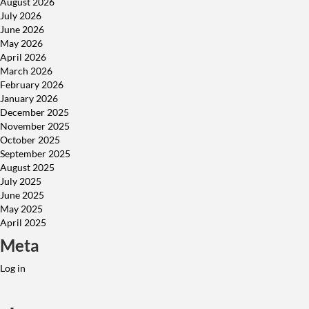
August 2026
July 2026
June 2026
May 2026
April 2026
March 2026
February 2026
January 2026
December 2025
November 2025
October 2025
September 2025
August 2025
July 2025
June 2025
May 2025
April 2025
Meta
Log in