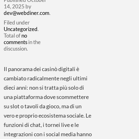
14, 2025
by
dev@webdiner.com
.
Filed under
Uncategorized
.
Total of
no
comments
in the
discussion.
Il panorama dei casinò digitali è
cambiato radicalmente negli ultimi
dieci anni: non si tratta più solo di
una piattaforma dove scommettere
su slot o tavoli da gioco, ma di un
vero e proprio ecosistema sociale. Le
funzioni di chat, i tornei live e le
integrazioni con i social media hanno