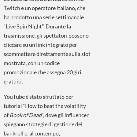
Twitch e un operatore italiano, che
ha prodotto una serie settimanale
“Live Spin Night”. Durante la
trasmissione, gli spettatori possono
cliccare su un link integrato per
scommettere direttamente sulla slot
mostrata, con un codice
promozionale che assegna 20 giri
gratuiti.
YouTube è stato sfruttato per
tutorial “How to beat the volatility
of
Book of Dead
”, dove gli influencer
spiegano strategie di gestione del
bankroll e, al contempo,