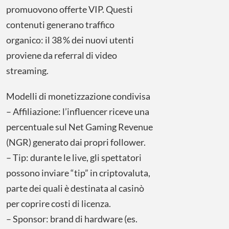
promuovono offerte VIP. Questi
contenuti generano traffico
organico: il 38 % dei nuovi utenti
proviene da referral di video
streaming.
Modelli di monetizzazione condivisa
– Affiliazione: l’influencer riceve una
percentuale sul Net Gaming Revenue
(NGR) generato dai propri follower.
– Tip: durante le live, gli spettatori
possono inviare “tip” in criptovaluta,
parte dei quali è destinata al casinò
per coprire costi di licenza.
– Sponsor: brand di hardware (es.