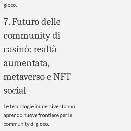
gioco.
7. Futuro delle
community di
casinò: realtà
aumentata,
metaverso e NFT
social
Le tecnologie immersive stanno
aprendo nuove frontiere per le
community di gioco.