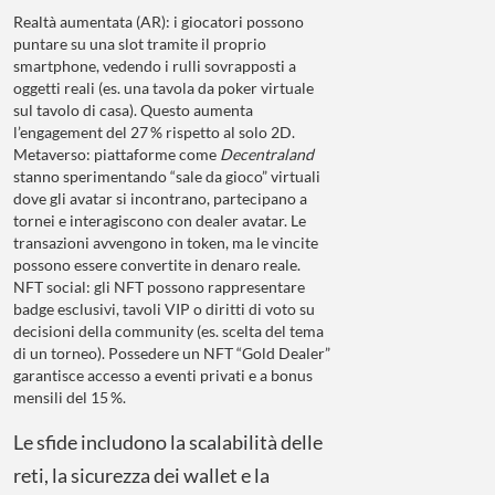
Realtà aumentata (AR): i giocatori possono
puntare su una slot tramite il proprio
smartphone, vedendo i rulli sovrapposti a
oggetti reali (es. una tavola da poker virtuale
sul tavolo di casa). Questo aumenta
l’engagement del 27 % rispetto al solo 2D.
Metaverso: piattaforme come
Decentraland
stanno sperimentando “sale da gioco” virtuali
dove gli avatar si incontrano, partecipano a
tornei e interagiscono con dealer avatar. Le
transazioni avvengono in token, ma le vincite
possono essere convertite in denaro reale.
NFT social: gli NFT possono rappresentare
badge esclusivi, tavoli VIP o diritti di voto su
decisioni della community (es. scelta del tema
di un torneo). Possedere un NFT “Gold Dealer”
garantisce accesso a eventi privati e a bonus
mensili del 15 %.
Le sfide includono la scalabilità delle
reti, la sicurezza dei wallet e la