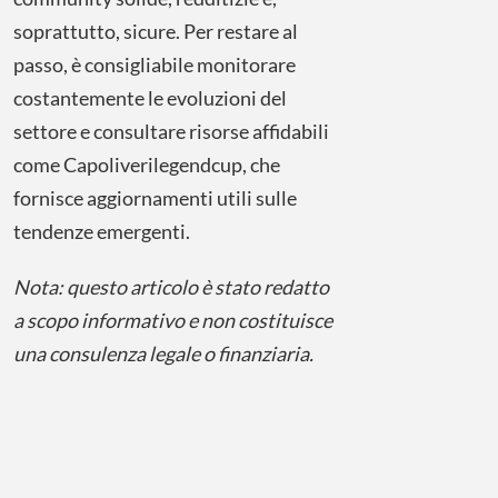
soprattutto, sicure. Per restare al
passo, è consigliabile monitorare
costantemente le evoluzioni del
settore e consultare risorse affidabili
come Capoliverilegendcup, che
fornisce aggiornamenti utili sulle
tendenze emergenti.
Nota: questo articolo è stato redatto
a scopo informativo e non costituisce
una consulenza legale o finanziaria.