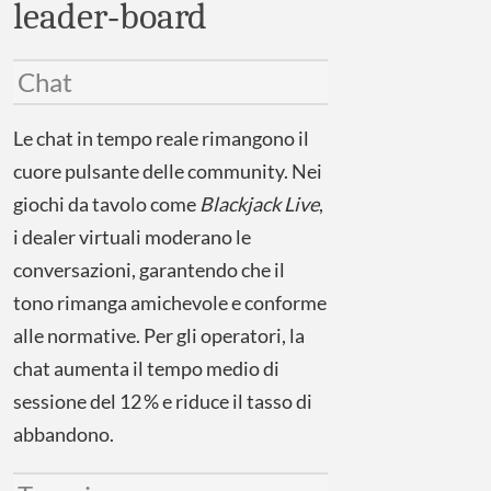
leader‑board
Chat
Le chat in tempo reale rimangono il
cuore pulsante delle community. Nei
giochi da tavolo come
Blackjack Live
,
i dealer virtuali moderano le
conversazioni, garantendo che il
tono rimanga amichevole e conforme
alle normative. Per gli operatori, la
chat aumenta il tempo medio di
sessione del 12 % e riduce il tasso di
abbandono.