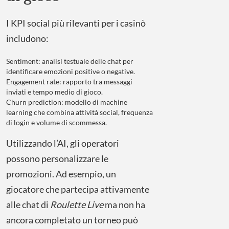
I KPI social più rilevanti per i casinò
includono:
Sentiment: analisi testuale delle chat per
identificare emozioni positive o negative.
Engagement rate: rapporto tra messaggi
inviati e tempo medio di gioco.
Churn prediction: modello di machine
learning che combina attività social, frequenza
di login e volume di scommessa.
Utilizzando l’AI, gli operatori
possono personalizzare le
promozioni. Ad esempio, un
giocatore che partecipa attivamente
alle chat di
Roulette Live
ma non ha
ancora completato un torneo può