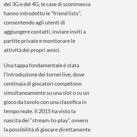
del 3G e del 4G, le case di scommessa
hanno introdotto le “friend lists”,
consentendo agli utenti di
aggiungere contatti, inviare inviti a
partite private e monitorare le
attività dei propri amici.
Una tappa fondamentale è stata
l’introduzione dei tornei live, dove
centinaia di giocatori competono
simultaneamente su una slot o su un
gioco da tavolo con una classifica in
tempo reale. Il 2015 ha visto la
nascita dei “stream‑to‑play”, ovvero
la possibilità di giocare direttamente