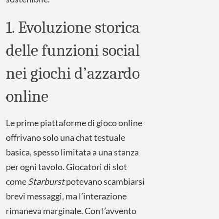
1. Evoluzione storica
delle funzioni social
nei giochi d’azzardo
online
Le prime piattaforme di gioco online
offrivano solo una chat testuale
basica, spesso limitata a una stanza
per ogni tavolo. Giocatori di slot
come
Starburst
potevano scambiarsi
brevi messaggi, ma l’interazione
rimaneva marginale. Con l’avvento