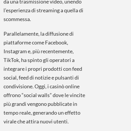
da una trasmissione video, unendo
l’esperienza di streaming a quella di
scommessa.
Parallelamente, la diffusione di
piattaforme come Facebook,
Instagram e, più recentemente,
TikTok, ha spinto gli operatori a
integrare i propri prodotti con feed
social, feed di notizie e pulsanti di
condivisione. Oggi, i casinò online
offrono “social walls” dove le vincite
più grandi vengono pubblicate in
tempo reale, generando un effetto
virale che attira nuovi utenti.