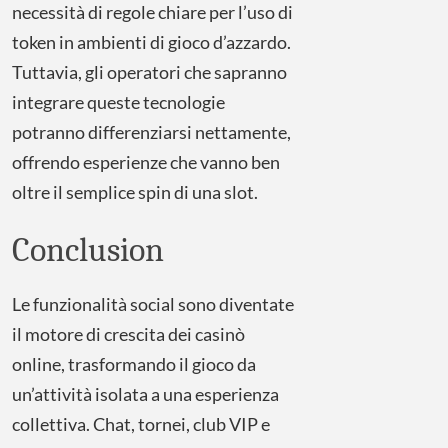
necessità di regole chiare per l’uso di
token in ambienti di gioco d’azzardo.
Tuttavia, gli operatori che sapranno
integrare queste tecnologie
potranno differenziarsi nettamente,
offrendo esperienze che vanno ben
oltre il semplice spin di una slot.
Conclusion
Le funzionalità social sono diventate
il motore di crescita dei casinò
online, trasformando il gioco da
un’attività isolata a una esperienza
collettiva. Chat, tornei, club VIP e