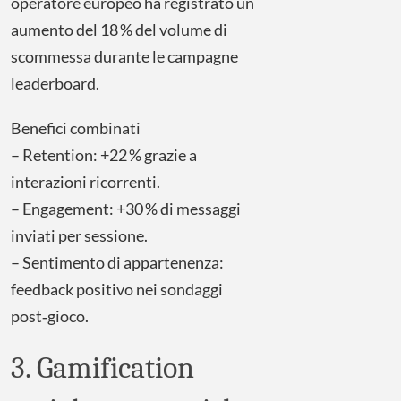
operatore europeo ha registrato un
aumento del 18 % del volume di
scommessa durante le campagne
leaderboard.
Benefici combinati
– Retention: +22 % grazie a
interazioni ricorrenti.
– Engagement: +30 % di messaggi
inviati per sessione.
– Sentimento di appartenenza:
feedback positivo nei sondaggi
post‑gioco.
3. Gamification