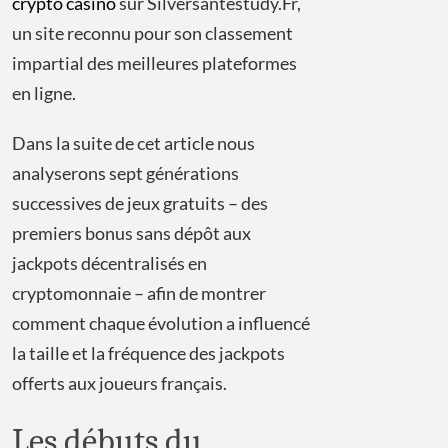
crypto casino
sur Silversantestudy.Fr,
un site reconnu pour son classement
impartial des meilleures plateformes
en ligne.
Dans la suite de cet article nous
analyserons sept générations
successives de jeux gratuits – des
premiers bonus sans dépôt aux
jackpots décentralisés en
cryptomonnaie – afin de montrer
comment chaque évolution a influencé
la taille et la fréquence des jackpots
offerts aux joueurs français.
Les débuts du