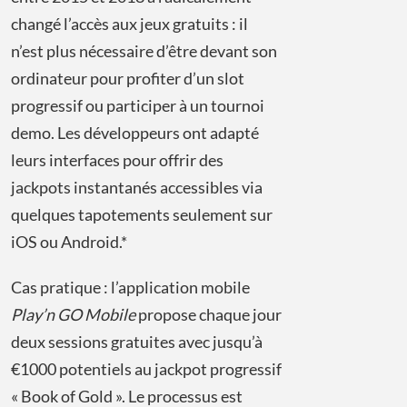
changé l’accès aux jeux gratuits : il
n’est plus nécessaire d’être devant son
ordinateur pour profiter d’un slot
progressif ou participer à un tournoi
demo. Les développeurs ont adapté
leurs interfaces pour offrir des
jackpots instantanés accessibles via
quelques tapotements seulement sur
iOS ou Android.*
Cas pratique : l’application mobile
Play’n GO Mobile
propose chaque jour
deux sessions gratuites avec jusqu’à
€1000 potentiels au jackpot progressif
« Book of Gold ». Le processus est