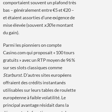
comportaient souvent un plafond très
bas – généralement entre €5 et €20 –
et étaient assorties d’une exigence de
mise élevée (souvent
x30
le montant
du gain).
Parmi les pionniers on compte
Casino.com qui proposait « 100 tours
gratuits » avec un RTP moyen de 96 %
sur ses slots classiques comme
Starburst
. D’autres sites européens
offraient des crédits instantanés
utilisables sur leurs tables de roulette
européenne à faible volatilité. Le
principal avantage résidait dans la