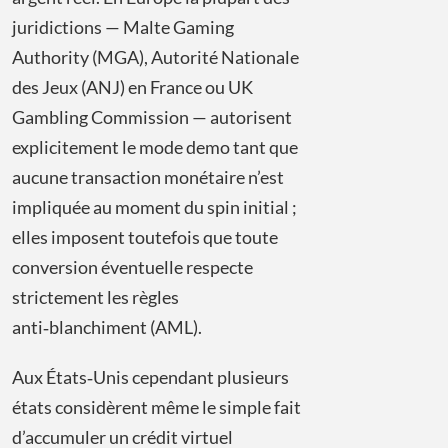
juridictions — Malte Gaming
Authority (MGA), Autorité Nationale
des Jeux (ANJ) en France ou UK
Gambling Commission — autorisent
explicitement le mode demo tant que
aucune transaction monétaire n’est
impliquée au moment du spin initial ;
elles imposent toutefois que toute
conversion éventuelle respecte
strictement les règles
anti‑blanchiment (AML).
Aux États‑Unis cependant plusieurs
états considèrent même le simple fait
d’accumuler un crédit virtuel