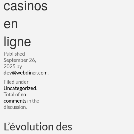
casinos
en
ligne
Published
September 26,
2025
by
dev@webdiner.com
.
Filed under
Uncategorized
.
Total of
no
comments
in the
discussion.
L’évolution des