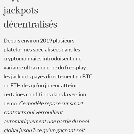
jackpots
décentralisés
Depuis environ 2019 plusieurs
plateformes spécialisées dans les
cryptomonnaies introduisent une
variante ultra moderne du free‑play :
les jackpots payés directement en BTC
ou ETH dès qu’un joueur atteint
certaines conditions dans la version
demo.
Ce modèle repose sur smart
contracts qui verrouillent
automatiquement une partie du pool
global jusqu’à ce qu’un gagnant soit