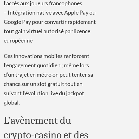
l’accès aux joueurs francophones
– Intégration native avec Apple Pay ou
Google Pay pour convertir rapidement
tout gain virtuel autorisé par licence
européenne
Ces innovations mobiles renforcent
l’engagement quotidien ; même lors
d’un trajet en métro on peut tenter sa
chance sur un slot gratuit tout en
suivant l’évolution live du jackpot
global.
L’avènement du
crypto‑casino et des