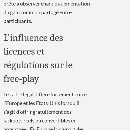
prête à observer chaque augmentation
du gain commun partagé entre
participants.
L’influence des
licences et
régulations sur le
free‑play
Le cadre légal diffère fortement entre
l’Europe et les États‑Unis lorsqu’il
s’agit d’offrir gratuitement des
jackpots réels ou convertibles en
argent réel. En Europe la plupart des