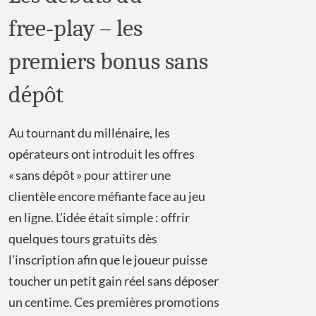
free‑play – les
premiers bonus sans
dépôt
Au tournant du millénaire, les
opérateurs ont introduit les offres
« sans dépôt » pour attirer une
clientèle encore méfiante face au jeu
en ligne. L’idée était simple : offrir
quelques tours gratuits dès
l’inscription afin que le joueur puisse
toucher un petit gain réel sans déposer
un centime. Ces premières promotions