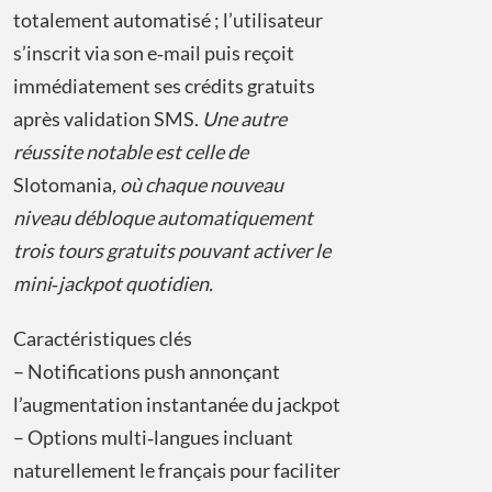
totalement automatisé ; l’utilisateur
s’inscrit via son e‑mail puis reçoit
immédiatement ses crédits gratuits
après validation SMS.
Une autre
réussite notable est celle de
Slotomania
, où chaque nouveau
niveau débloque automatiquement
trois tours gratuits pouvant activer le
mini‑jackpot quotidien.
Caractéristiques clés
– Notifications push annonçant
l’augmentation instantanée du jackpot
– Options multi‐langues incluant
naturellement le français pour faciliter