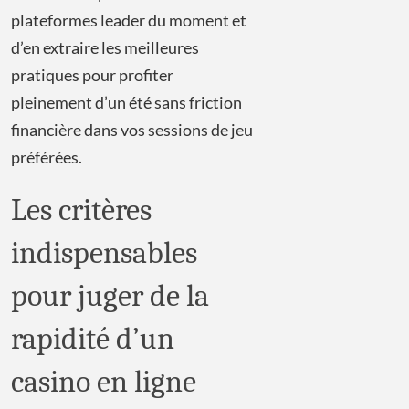
plateformes leader du moment et
d’en extraire les meilleures
pratiques pour profiter
pleinement d’un été sans friction
financière dans vos sessions de jeu
préférées.
Les critères
indispensables
pour juger de la
rapidité d’un
casino en ligne