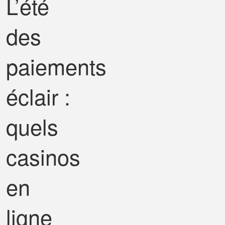
L’été
des
paiements
éclair :
quels
casinos
en
ligne