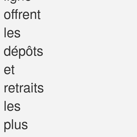
offrent
les
dépôts
et
retraits
les
plus