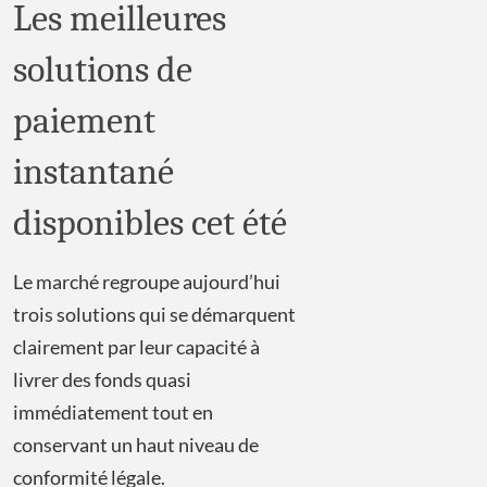
Les meilleures
solutions de
paiement
instantané
disponibles cet été
Le marché regroupe aujourd’hui
trois solutions qui se démarquent
clairement par leur capacité à
livrer des fonds quasi
immédiatement tout en
conservant un haut niveau de
conformité légale.