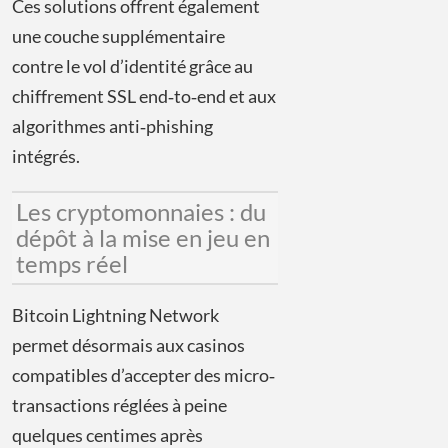
Ces solutions offrent également
une couche supplémentaire
contre le vol d’identité grâce au
chiffrement SSL end‑to‑end et aux
algorithmes anti‑phishing
intégrés.
Les cryptomonnaies : du
dépôt à la mise en jeu en
temps réel
Bitcoin Lightning Network
permet désormais aux casinos
compatibles d’accepter des micro‐
transactions réglées à peine
quelques centimes après