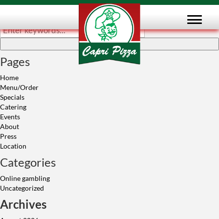
Search
Pages
Home
Menu/Order
Specials
Catering
Events
About
Press
Location
Categories
Online gambling
Uncategorized
Archives