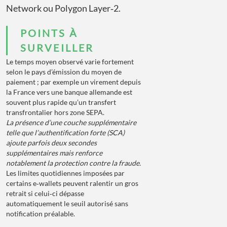
Network ou Polygon Layer‑2.
POINTS À
SURVEILLER
Le temps moyen observé varie fortement
selon le pays d’émission du moyen de
paiement ; par exemple un virement depuis
la France vers une banque allemande est
souvent plus rapide qu’un transfert
transfrontalier hors zone SEPA.
La présence d’une couche supplémentaire
telle que l’authentification forte (SCA)
ajoute parfois deux secondes
supplémentaires mais renforce
notablement la protection contre la fraude.
Les limites quotidiennes imposées par
certains e‑wallets peuvent ralentir un gros
retrait si celui‑ci dépasse
automatiquement le seuil autorisé sans
notification préalable.