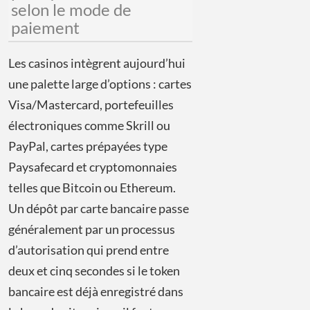
selon le mode de
paiement
Les casinos intègrent aujourd’hui
une palette large d’options : cartes
Visa/Mastercard, portefeuilles
électroniques comme Skrill ou
PayPal, cartes prépayées type
Paysafecard et cryptomonnaies
telles que Bitcoin ou Ethereum.
Un dépôt par carte bancaire passe
généralement par un processus
d’autorisation qui prend entre
deux et cinq secondes si le token
bancaire est déjà enregistré dans