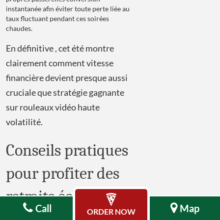
instantanée afin éviter toute perte liée au
taux fluctuant pendant ces soirées
chaudes.
En définitive , cet été montre
clairement comment vitesse
financière devient presque aussi
cruciale que stratégie gagnante
sur rouleaux vidéo haute
volatilité.
Conseils pratiques
pour profiter des
retraits éclair sans
Call
Map
ORDER NOW
tracas