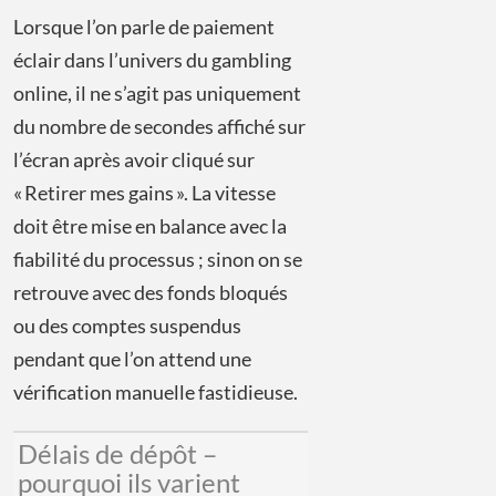
Lorsque l’on parle de paiement
éclair dans l’univers du gambling
online, il ne s’agit pas uniquement
du nombre de secondes affiché sur
l’écran après avoir cliqué sur
« Retirer mes gains ». La vitesse
doit être mise en balance avec la
fiabilité du processus ; sinon on se
retrouve avec des fonds bloqués
ou des comptes suspendus
pendant que l’on attend une
vérification manuelle fastidieuse.
Délais de dépôt –
pourquoi ils varient