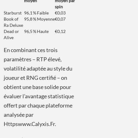
moyen
moyen par
spin
Starburst
96,1 %
Faible
€0,03
Book of
95,8 %
Moyenne
€0,07
Ra Deluxe
Dead or
96,5 %
Haute
€0,12
Alive
En combinant ces trois
paramètres – RTP élevé,
volatilité adaptée au style du
joueur et RNG certifié – on
obtient une base solide pour
évaluer l’avantage statistique
offert par chaque plateforme
analysée par
Httpswww.Calyxis.Fr.