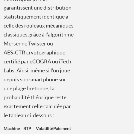
garantissent une distribution
statistiquement identique à
celle des rouleaux mécaniques
classiques grâce à l’algorithme
Mersenne Twister ou
AES‑CTR cryptographique
certifié par eCOGRA ou iTech
Labs. Ainsi, même si l’on joue
depuis son smartphone sur
une plage bretonne, la
probabilité théorique reste
exactement celle calculée par
le tableau ci‑dessous :
Machine
RTP
Volatilité
Paiement