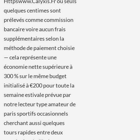
Httpswww.Calyxis.Fr où seuls
quelques centimes sont
prélevés comme commission
bancaire voire aucun frais
supplémentaires selon la
méthode de paiement choisie
— cela représente une
économie nette supérieure à
300 % sur le même budget
initialisé à €200 pour toute la
semaine estivale prévue par
notre lecteur type amateur de
paris sportifs occasionnels
cherchant aussi quelques
tours rapides entre deux