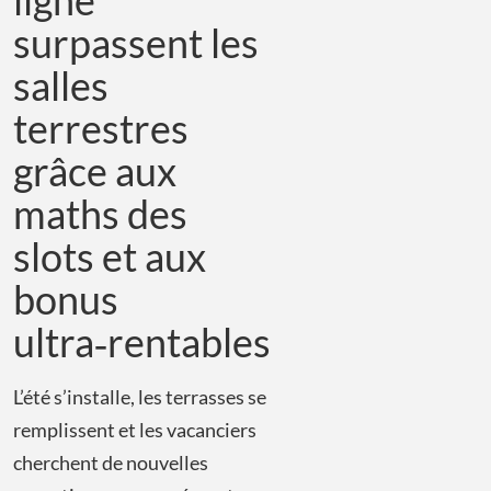
ligne
surpassent les
salles
terrestres
grâce aux
maths des
slots et aux
bonus
ultra‑rentables
L’été s’installe, les terrasses se
remplissent et les vacanciers
cherchent de nouvelles