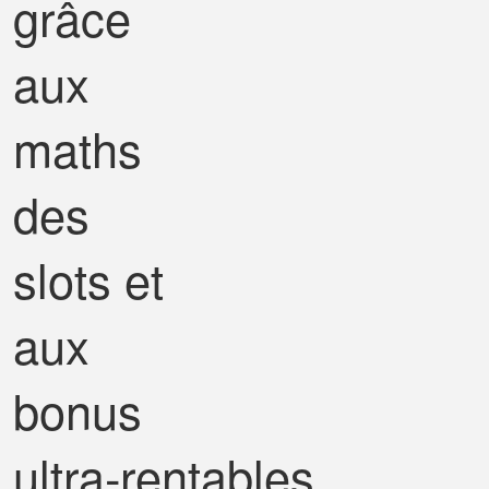
grâce
aux
maths
des
slots et
aux
bonus
ultra‑rentables