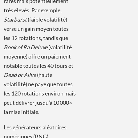
rares mais potentiellement
très élevés. Par exemple,
Starburst
(faible volatilité)
verse un gain moyen toutes
les 12 rotations, tandis que
Book of Ra Deluxe
(volatilité
moyenne) offre un paiement
notable toutes les 40 tours et
Dead or Alive
(haute
volatilité) ne paye que toutes
les 120 rotations environ mais
peut délivrer jusqu’à 10 000×
la mise initiale.
Les générateurs aléatoires
numériques (RNG)