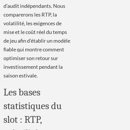
d’audit indépendants. Nous
comparerons les RTP, la
volatilité, les exigences de
mise et le coût réel du temps
de jeu afin d’établir un modèle
fiable qui montre comment
optimiser son retour sur
investissement pendant la
saison estivale.
Les bases
statistiques du
slot : RTP,