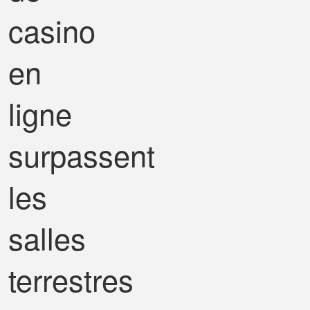
casino
en
ligne
surpassent
les
salles
terrestres