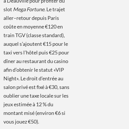
à Deauville pour profiter du
slot
Mega Fortune
. Le trajet
aller–retour depuis Paris
coûte en moyenne €120 en
train TGV (classe standard),
auquel s’ajoutent €15 pour le
taxi vers l’hôtel puis €25 pour
dîner au restaurant du casino
afin d’obtenir le statut «VIP
Night». Le droit d’entrée au
salon privé est fixé à €30, sans
oublier une taxe locale sur les
jeux estimée à 12 % du
montant misé (environ €6 si
vous jouez €50).