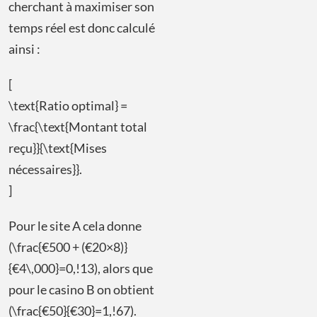
cherchant à maximiser son
temps réel est donc calculé
ainsi :
[
\text{Ratio optimal} =
\frac{\text{Montant total
reçu}}{\text{Mises
nécessaires}}.
]
Pour le site A cela donne
(\frac{€500 + (€20×8)}
{€4\,000}=0,!13), alors que
pour le casino B on obtient
(\frac{€50}{€30}=1,!67).