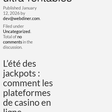
Published
January
12, 2026
by
dev@webdiner.com
.
Filed under
Uncategorized
.
Total of
no
comments
in the
discussion.
L’été des
jackpots :
comment les
plateformes
de casino en