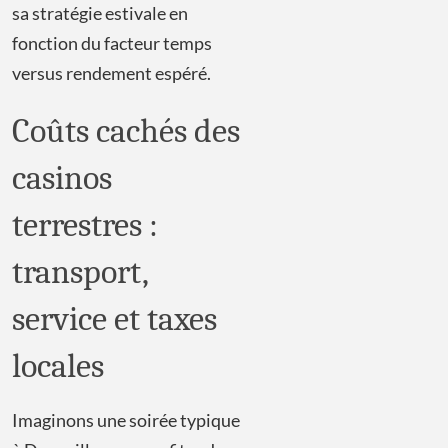
sa stratégie estivale en
fonction du facteur temps
versus rendement espéré.
Coûts cachés des
casinos
terrestres :
transport,
service et taxes
locales
Imaginons une soirée typique