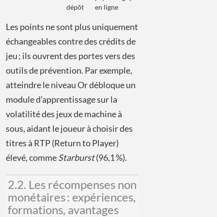
dépôt
en ligne
Les points ne sont plus uniquement
échangeables contre des crédits de
jeu ; ils ouvrent des portes vers des
outils de prévention. Par exemple,
atteindre le niveau Or débloque un
module d’apprentissage sur la
volatilité des jeux de machine à
sous, aidant le joueur à choisir des
titres à RTP (Return to Player)
élevé, comme
Starburst
(96,1 %).
2.2. Les récompenses non
monétaires : expériences,
formations, avantages