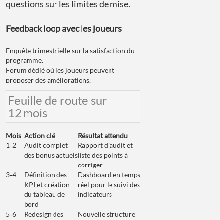
questions sur les limites de mise.
Feedback loop avec les joueurs
Enquête trimestrielle sur la satisfaction du
programme.
Forum dédié où les joueurs peuvent
proposer des améliorations.
Feuille de route sur
12 mois
Mois
Action clé
Résultat attendu
1‑2
Audit complet
Rapport d’audit et
des bonus actuels
liste des points à
corriger
3‑4
Définition des
Dashboard en temps
KPI et création
réel pour le suivi des
du tableau de
indicateurs
bord
5‑6
Redesign des
Nouvelle structure