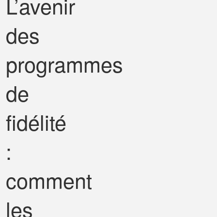
L’avenir
des
programmes
de
fidélité
:
comment
les