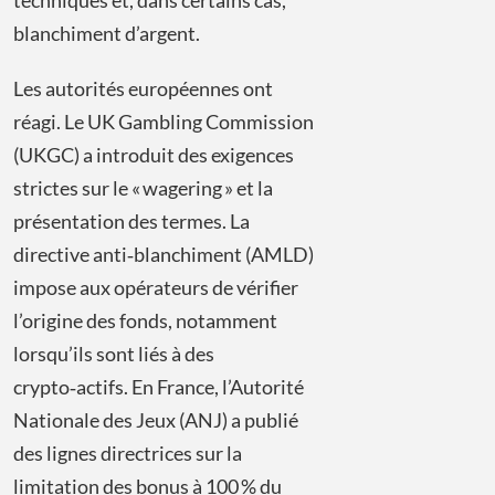
techniques et, dans certains cas,
blanchiment d’argent.
Les autorités européennes ont
réagi. Le UK Gambling Commission
(UKGC) a introduit des exigences
strictes sur le « wagering » et la
présentation des termes. La
directive anti‑blanchiment (AMLD)
impose aux opérateurs de vérifier
l’origine des fonds, notamment
lorsqu’ils sont liés à des
crypto‑actifs. En France, l’Autorité
Nationale des Jeux (ANJ) a publié
des lignes directrices sur la
limitation des bonus à 100 % du