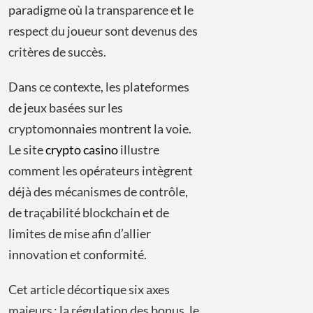
paradigme où la transparence et le
respect du joueur sont devenus des
critères de succès.
Dans ce contexte, les plateformes
de jeux basées sur les
cryptomonnaies montrent la voie.
Le site
crypto casino
illustre
comment les opérateurs intègrent
déjà des mécanismes de contrôle,
de traçabilité blockchain et de
limites de mise afin d’allier
innovation et conformité.
Cet article décortique six axes
majeurs : la régulation des bonus, le