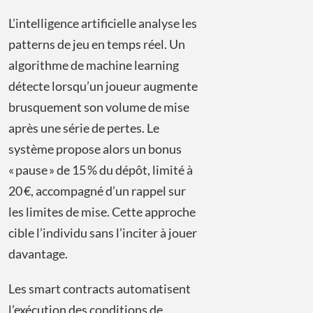
L’intelligence artificielle analyse les
patterns de jeu en temps réel. Un
algorithme de machine learning
détecte lorsqu’un joueur augmente
brusquement son volume de mise
après une série de pertes. Le
système propose alors un bonus
« pause » de 15 % du dépôt, limité à
20 €, accompagné d’un rappel sur
les limites de mise. Cette approche
cible l’individu sans l’inciter à jouer
davantage.
Les smart contracts automatisent
l’exécution des conditions de