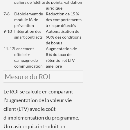
paliers de fidélité
de points, validation
juridique
7‑8
Déploiement du
Réduction de 15 %
module IA de
des comportements
prévention
à risque détectés
9‑10
Intégration des
Automatisation de
smart contracts
90 % des conditions
de bonus
11‑12
Lancement
Augmentation de
officiel +
8 % du taux de
campagne de
rétention et LTV
communication
amélioré
Mesure du ROI
Le ROI se calcule en comparant
l’augmentation de la valeur vie
client (LTV) avec le coût
d’implémentation du programme.
Un casino qui a introduit un