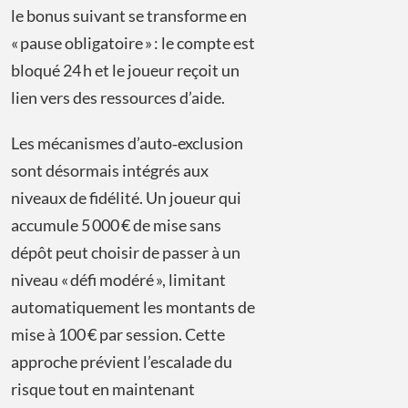
le bonus suivant se transforme en
« pause obligatoire » : le compte est
bloqué 24 h et le joueur reçoit un
lien vers des ressources d’aide.
Les mécanismes d’auto‑exclusion
sont désormais intégrés aux
niveaux de fidélité. Un joueur qui
accumule 5 000 € de mise sans
dépôt peut choisir de passer à un
niveau « défi modéré », limitant
automatiquement les montants de
mise à 100 € par session. Cette
approche prévient l’escalade du
risque tout en maintenant