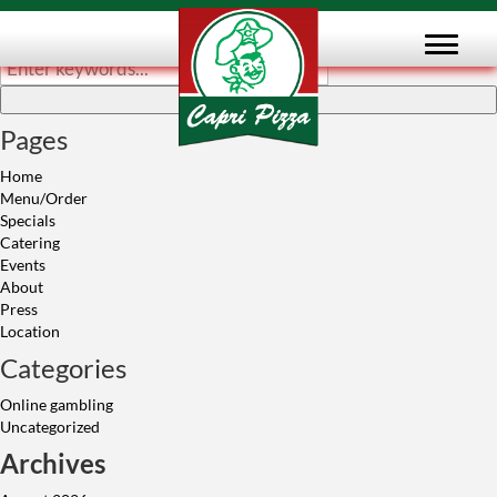
Search
Pages
Home
Menu/Order
Specials
Catering
Events
About
Press
Location
Categories
Online gambling
Uncategorized
Archives