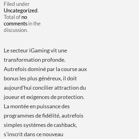
Filed under
Uncategorized
.
Total of
no
comments
in the
discussion.
Le secteur iGaming vit une
transformation profonde.
Autrefois dominé par la course aux
bonus les plus généreux, il doit
aujourd’hui concilier attraction du
joueur et exigences de protection.
La montée en puissance des
programmes de fidélité, autrefois
simples systèmes de cashback,
s’inscrit dans ce nouveau