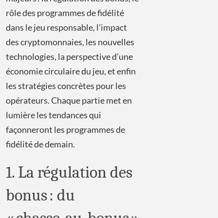
rôle des programmes de fidélité
dans le jeu responsable, l’impact
des cryptomonnaies, les nouvelles
technologies, la perspective d’une
économie circulaire du jeu, et enfin
les stratégies concrètes pour les
opérateurs. Chaque partie met en
lumière les tendances qui
façonneront les programmes de
fidélité de demain.
1. La régulation des
bonus : du