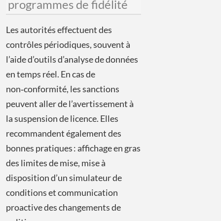
programmes de fidélité
Les autorités effectuent des
contrôles périodiques, souvent à
l’aide d’outils d’analyse de données
en temps réel. En cas de
non‑conformité, les sanctions
peuvent aller de l’avertissement à
la suspension de licence. Elles
recommandent également des
bonnes pratiques : affichage en gras
des limites de mise, mise à
disposition d’un simulateur de
conditions et communication
proactive des changements de