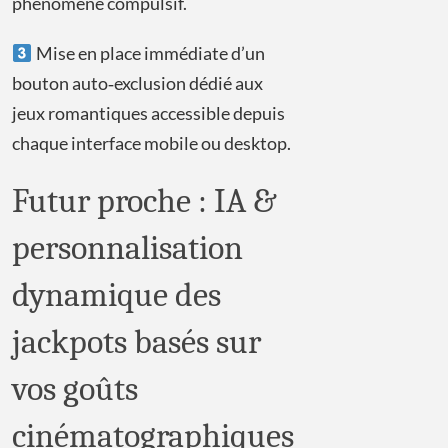
phénomène compulsif.
Mise en place immédiate d’un
bouton auto‑exclusion dédié aux
jeux romantiques accessible depuis
chaque interface mobile ou desktop.
Futur proche : IA &
personnalisation
dynamique des
jackpots basés sur
vos goûts
cinématographiques