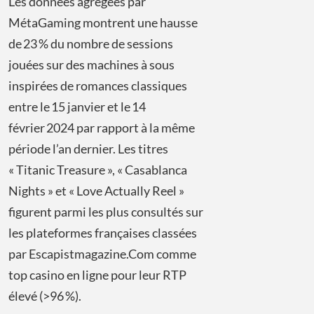
Les données agrégées par
MétaGaming montrent une hausse
de 23 % du nombre de sessions
jouées sur des machines à sous
inspirées de romances classiques
entre le 15 janvier et le 14
février 2024 par rapport à la même
période l’an dernier. Les titres
« Titanic Treasure », « Casablanca
Nights » et « Love Actually Reel »
figurent parmi les plus consultés sur
les plateformes françaises classées
par Escapistmagazine.Com comme
top casino en ligne pour leur RTP
élevé (>96 %).