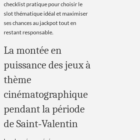
checklist pratique pour choisir le
slot thématique idéal et maximiser
ses chances au jackpot tout en
restant responsable.
La montée en
puissance des jeux à
thème
cinématographique
pendant la période
de Saint‑Valentin