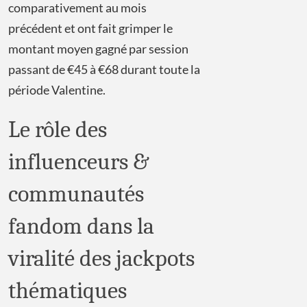
comparativement au mois
précédent et ont fait grimper le
montant moyen gagné par session
passant de €45 à €68 durant toute la
période Valentine.
Le rôle des
influenceurs &
communautés
fandom dans la
viralité des jackpots
thématiques