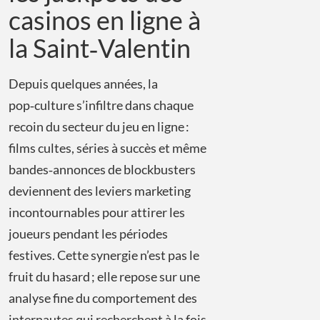
casinos en ligne à
la Saint‑Valentin
Depuis quelques années, la
pop‑culture s’infiltre dans chaque
recoin du secteur du jeu en ligne :
films cultes, séries à succès et même
bandes‑annonces de blockbusters
deviennent des leviers marketing
incontournables pour attirer les
joueurs pendant les périodes
festives. Cette synergie n’est pas le
fruit du hasard ; elle repose sur une
analyse fine du comportement des
internautes qui recherchent à la fois