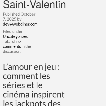
Saint‑Valentin
Published
October
7, 2025
by
dev@webdiner.com
.
Filed under
Uncategorized
.
Total of
no
comments
in the
discussion.
L’amour en jeu :
comment les
séries et le
cinéma inspirent
les jackpots des