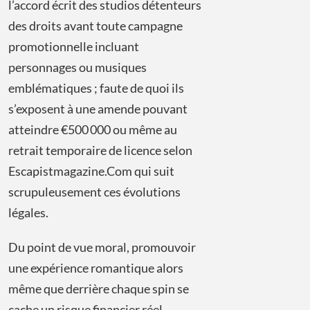
l’accord écrit des studios détenteurs
des droits avant toute campagne
promotionnelle incluant
personnages ou musiques
emblématiques ; faute de quoi ils
s’exposent à une amende pouvant
atteindre €500 000 ou même au
retrait temporaire de licence selon
Escapistmagazine.Com qui suit
scrupuleusement ces évolutions
légales.
Du point de vue moral, promouvoir
une expérience romantique alors
même que derrière chaque spin se
cache un risque financier réel