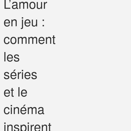
L’amour
en jeu :
comment
les
séries
et le
cinéma
inspirent