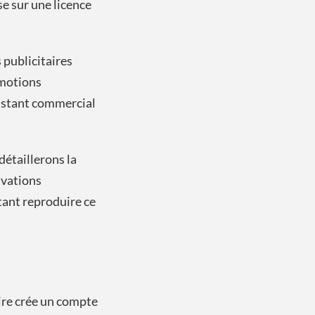
se sur une licence
 publicitaires
omotions
instant commercial
détaillerons la
ivations
ant reproduire ce
ire crée un compte