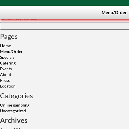
Search
Menu/Order
Pages
Home
Menu/Order
Specials
Catering
Events
About
Press
Location
Categories
Online gambling
Uncategorized
Archives