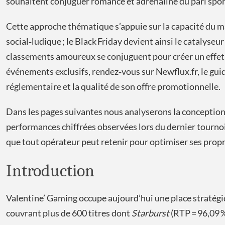
souhaitent conjuguer romance et adrénaline du pari sporti
Cette approche thématique s’appuie sur la capacité du 
social‑ludique ; le Black Friday devient ainsi le catalys
classements amoureux se conjuguent pour créer un effet 
événements exclusifs, rendez‑vous sur Newflux.fr, le gu
réglementaire et la qualité de son offre promotionnelle.
Dans les pages suivantes nous analyserons la conception 
performances chiffrées observées lors du dernier tourno
que tout opérateur peut retenir pour optimiser ses prop
Introduction
Valentine’ Gaming occupe aujourd’hui une place stratégiqu
couvrant plus de 600 titres dont
Starburst
(RTP = 96,09 