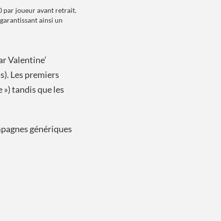
par joueur avant retrait.
 garantissant ainsi un
ar Valentine’
s). Les premiers
 ») tandis que les
ampagnes génériques