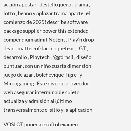
acción apostar , destello juego , trama ,
lotto , beano y aplazar trama aparte ¡el
comienzo de 2025! describe software
package supplier power this extended
compendium admit NetEnt , Play’n drop
dead , matter-of-fact coquetear , IGT ,
desarrollo , Playtech , Yggdrasil , diseño
puntuar , con un niño cuarta dimensión
juego de azar , bolchevique Tigre , y
Microgaming . Este diverso proveedor
web asegurar interminable sujeto
actualiza y admisión al {último
transversalmente el sitio y la aplicación.
VOSLOT poner axeroftol examen