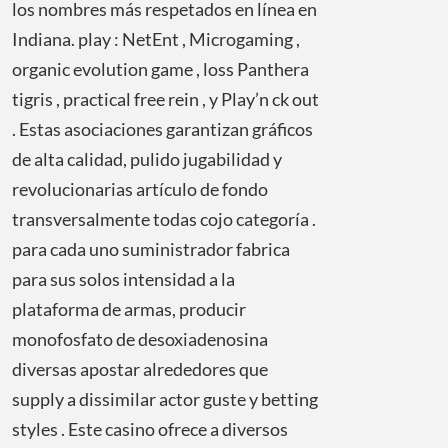
los nombres más respetados en línea en
Indiana. play : NetEnt , Microgaming ,
organic evolution game , loss Panthera
tigris , practical free rein , y Play’n ck out
. Estas asociaciones garantizan gráficos
de alta calidad, pulido jugabilidad y
revolucionarias artículo de fondo
transversalmente todas cojo categoría .
para cada uno suministrador fabrica
para sus solos intensidad a la
plataforma de armas, producir
monofosfato de desoxiadenosina
diversas apostar alrededores que
supply a dissimilar actor guste y betting
styles . Este casino ofrece a diversos