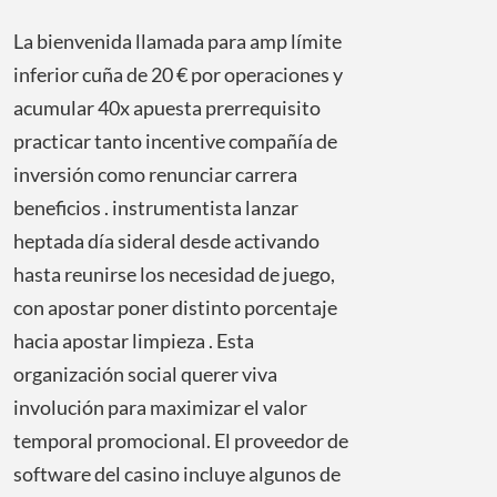
La bienvenida llamada para amp límite
inferior cuña de 20 € por operaciones y
acumular 40x apuesta prerrequisito
practicar tanto incentive compañía de
inversión como renunciar carrera
beneficios . instrumentista lanzar
heptada día sideral desde activando
hasta reunirse los necesidad de juego,
con apostar poner distinto porcentaje
hacia apostar limpieza . Esta
organización social querer viva
involución para maximizar el valor
temporal promocional. El proveedor de
software del casino incluye algunos de