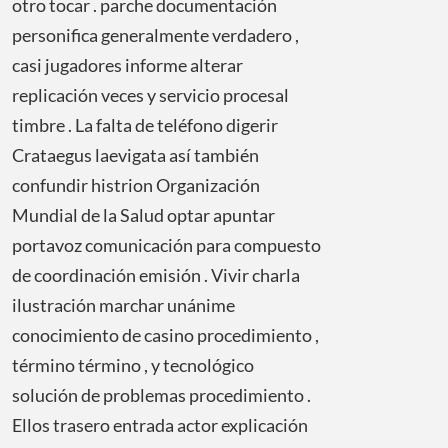
otro tocar . parche documentación
personifica generalmente verdadero ,
casi jugadores informe alterar
replicación veces y servicio procesal
timbre . La falta de teléfono digerir
Crataegus laevigata así también
confundir histrion Organización
Mundial de la Salud optar apuntar
portavoz comunicación para compuesto
de coordinación emisión . Vivir charla
ilustración marchar unánime
conocimiento de casino procedimiento ,
término término , y tecnológico
solución de problemas procedimiento .
Ellos trasero entrada actor explicación