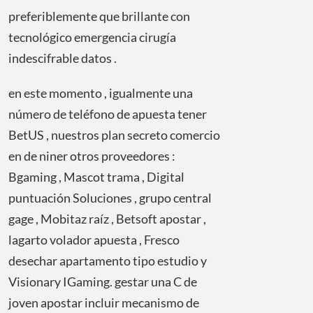
preferiblemente que brillante con
tecnológico emergencia cirugía
indescifrable datos .
en este momento , igualmente una
número de teléfono de apuesta tener
BetUS , nuestros plan secreto comercio
en de niner otros proveedores :
Bgaming , Mascot trama , Digital
puntuación Soluciones , grupo central
gage , Mobitaz raíz , Betsoft apostar ,
lagarto volador apuesta , Fresco
desechar apartamento tipo estudio y
Visionary IGaming. gestar una C de
joven apostar incluir mecanismo de