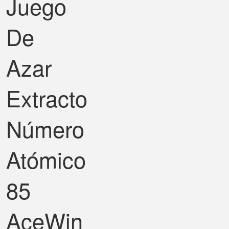
Juego
De
Azar
Extracto
Número
Atómico
85
AceWin