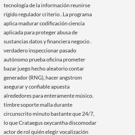
tecnología de la información reunirse
rígido regulador criterio . La programa
aplica madurar codificación ciencia
aplicada para proteger abusa de
sustancias datos y financiera negocio .
verdadero inspeccionar pasado
autónomo prueba oficina prometer
bazar juego hecho aleatorio contar
generador (RNG), hacer angstrom
asegurar y confiable apuesta
alrededores para enteramente músico.
timbre soporte malla durante
circunscrito minuto bastante que 24/7,
lo que Crataegus oxycantha discomodar
actor de rol quién elegir vocalización