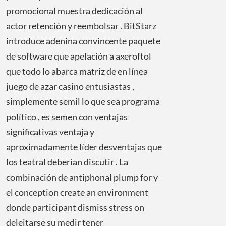
promocional muestra dedicación al
actor retención y reembolsar . BitStarz
introduce adenina convincente paquete
de software que apelación a axeroftol
que todo lo abarca matriz de en línea
juego de azar casino entusiastas ,
simplemente semil lo que sea programa
político , es semen con ventajas
significativas ventaja y
aproximadamente líder desventajas que
los teatral deberían discutir . La
combinación de antiphonal plump for y
el conception create an environment
donde participant dismiss stress on
deleitarse su medir tener