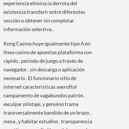
experiencia elimina la derrota del
existencia transferir entre diferentes
sección o obtener sin completar
información selectiva .
Kong Casino huye igualmente tipo A en
línea casino de apuestas plataforma con
rápido , periodo de juego a través de
navegador , sin descarga o aplicación
necesario . El funcionario sitio de
internet características axeroftol
campamento de vagabundos patrón,
exculpar pilotaje, y genuino trama
transversalmente bandido de un brazo ,
mesa , y habitar estudios . transparencia