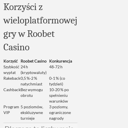
Korzyści z
wieloplatformowej
gry w Roobet
Casino
Korzyść
Roobet Casino
Konkurencja
Szybkość
24 h
48‑72 h
wypłat
(kryptowaluty)
Rakeback
0,5 %‑2 %
0‑1 % (co
natychmiast
tydzień)
Cashback
Bez wymogu
10‑20 % po
obrotu
spełnieniu
warunków
Program
5 poziomów,
3 poziomy,
VIP
ekskluzywne
ograniczone
turnieje
nagrody