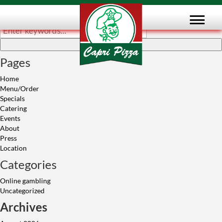
Search
Pages
Home
Menu/Order
Specials
Catering
Events
About
Press
Location
Categories
Online gambling
Uncategorized
Archives