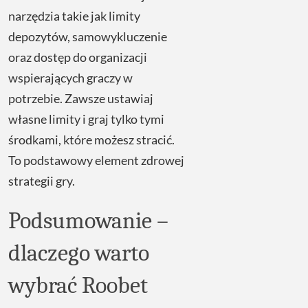
narzędzia takie jak limity
depozytów, samowykluczenie
oraz dostęp do organizacji
wspierających graczy w
potrzebie. Zawsze ustawiaj
własne limity i graj tylko tymi
środkami, które możesz stracić.
To podstawowy element zdrowej
strategii gry.
Podsumowanie –
dlaczego warto
wybrać Roobet