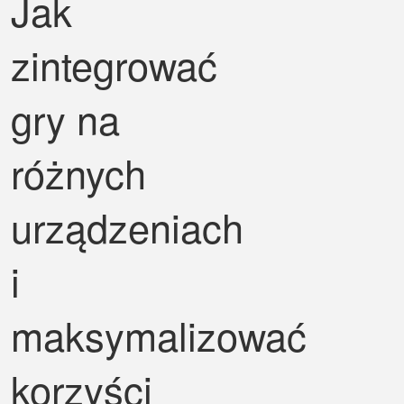
Jak
zintegrować
gry na
różnych
urządzeniach
i
maksymalizować
korzyści