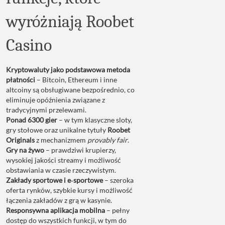
wyróżniają Roobet
Casino
Kryptowaluty jako podstawowa metoda
płatności
– Bitcoin, Ethereum i inne
altcoiny są obsługiwane bezpośrednio, co
eliminuje opóźnienia związane z
tradycyjnymi przelewami.
Ponad 6300 gier
– w tym klasyczne sloty,
gry stołowe oraz unikalne tytuły
Roobet
Originals
z mechanizmem
provably fair
.
Gry na żywo
– prawdziwi krupierzy,
wysokiej jakości streamy i możliwość
obstawiania w czasie rzeczywistym.
Zakłady sportowe i e‑sportowe
– szeroka
oferta rynków, szybkie kursy i możliwość
łączenia zakładów z grą w kasynie.
Responsywna aplikacja mobilna
– pełny
dostęp do wszystkich funkcji, w tym do