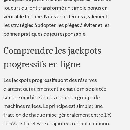
joueurs qui ont transformé un simple bonus en
véritable fortune. Nous aborderons également
les stratégies à adopter, les pièges à éviter et les
bonnes pratiques de jeu responsable.
Comprendre les jackpots
progressifs en ligne
Les jackpots progressifs sont des réserves
d’argent qui augmentent à chaque mise placée
sur une machine à sous ou sur un groupe de
machines reliées. Le principe est simple : une
fraction de chaque mise, généralement entre 1 %
et 5 %, est prélevée et ajoutée à un pot commun.