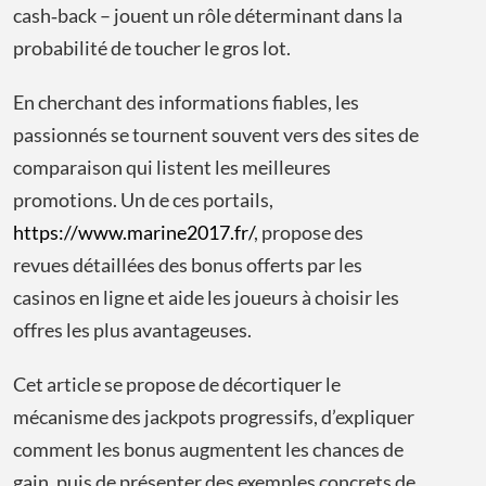
cash‑back – jouent un rôle déterminant dans la
probabilité de toucher le gros lot.
En cherchant des informations fiables, les
passionnés se tournent souvent vers des sites de
comparaison qui listent les meilleures
promotions. Un de ces portails,
https://www.marine2017.fr/
, propose des
revues détaillées des bonus offerts par les
casinos en ligne et aide les joueurs à choisir les
offres les plus avantageuses.
Cet article se propose de décortiquer le
mécanisme des jackpots progressifs, d’expliquer
comment les bonus augmentent les chances de
gain, puis de présenter des exemples concrets de