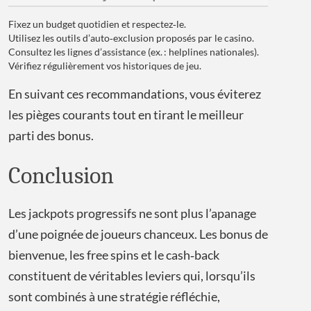
Fixez un budget quotidien et respectez‑le.
Utilisez les outils d’auto‑exclusion proposés par le casino.
Consultez les lignes d’assistance (ex. : helplines nationales).
Vérifiez régulièrement vos historiques de jeu.
En suivant ces recommandations, vous éviterez
les pièges courants tout en tirant le meilleur
parti des bonus.
Conclusion
Les jackpots progressifs ne sont plus l’apanage
d’une poignée de joueurs chanceux. Les bonus de
bienvenue, les free spins et le cash‑back
constituent de véritables leviers qui, lorsqu’ils
sont combinés à une stratégie réfléchie,