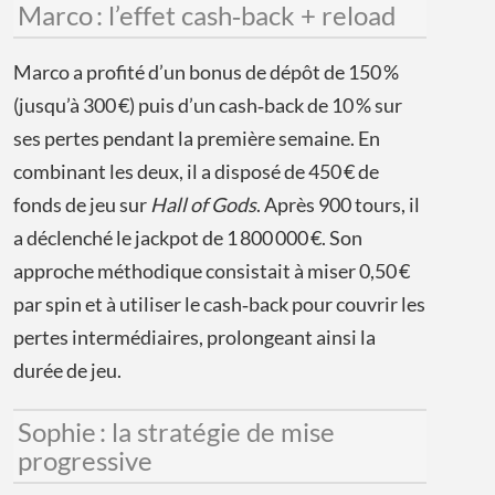
Marco : l’effet cash‑back + reload
Marco a profité d’un bonus de dépôt de 150 %
(jusqu’à 300 €) puis d’un cash‑back de 10 % sur
ses pertes pendant la première semaine. En
combinant les deux, il a disposé de 450 € de
fonds de jeu sur
Hall of Gods
. Après 900 tours, il
a déclenché le jackpot de 1 800 000 €. Son
approche méthodique consistait à miser 0,50 €
par spin et à utiliser le cash‑back pour couvrir les
pertes intermédiaires, prolongeant ainsi la
durée de jeu.
Sophie : la stratégie de mise
progressive