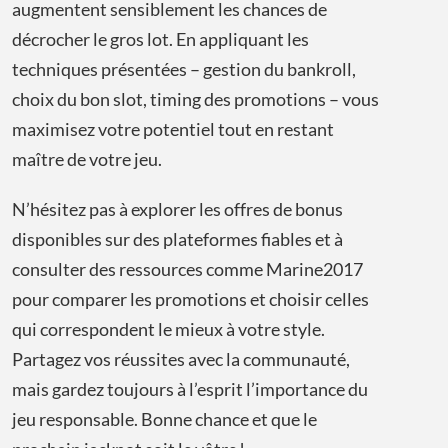
augmentent sensiblement les chances de
décrocher le gros lot. En appliquant les
techniques présentées – gestion du bankroll,
choix du bon slot, timing des promotions – vous
maximisez votre potentiel tout en restant
maître de votre jeu.
N’hésitez pas à explorer les offres de bonus
disponibles sur des plateformes fiables et à
consulter des ressources comme Marine2017
pour comparer les promotions et choisir celles
qui correspondent le mieux à votre style.
Partagez vos réussites avec la communauté,
mais gardez toujours à l’esprit l’importance du
jeu responsable. Bonne chance et que le