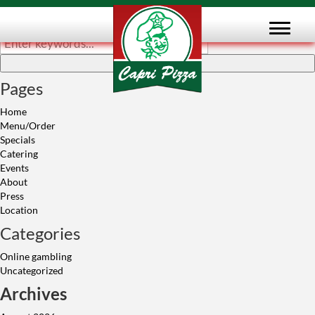
Search
Pages
Home
Menu/Order
Specials
Catering
Events
About
Press
Location
Categories
Online gambling
Uncategorized
Archives