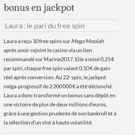
bonus en jackpot
Laura : le pari du free spin
Laura a reçu 30 free spins sur
Mega Moolah
après avoir rejoint le casino via un lien
recommandé sur Marine2017. Elle a misé 0,25 €
par spin, chaque free spin valant 0,10 € de gain
réel après conversion. Au 22ᵉ spin, le jackpot
méga‑progressif de 2 200 000 € a été déclenché.
Laura a donc transformé un bonus sans dépôt en
une victoire de plus de deux millions d’euros,
grâce à une gestion prudente de son bankroll et à
la sélection d’un slot à haute volatilité.