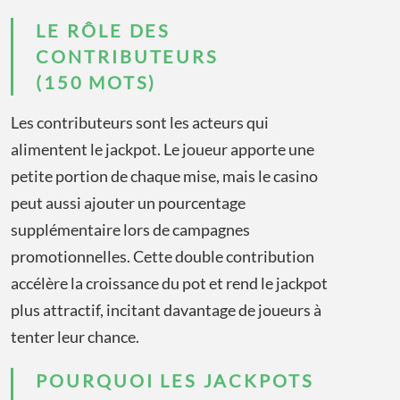
LE RÔLE DES
CONTRIBUTEURS
(150 MOTS)
Les contributeurs sont les acteurs qui
alimentent le jackpot. Le joueur apporte une
petite portion de chaque mise, mais le casino
peut aussi ajouter un pourcentage
supplémentaire lors de campagnes
promotionnelles. Cette double contribution
accélère la croissance du pot et rend le jackpot
plus attractif, incitant davantage de joueurs à
tenter leur chance.
POURQUOI LES JACKPOTS