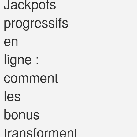
Jackpots
progressifs
en
ligne :
comment
les
bonus
transforment