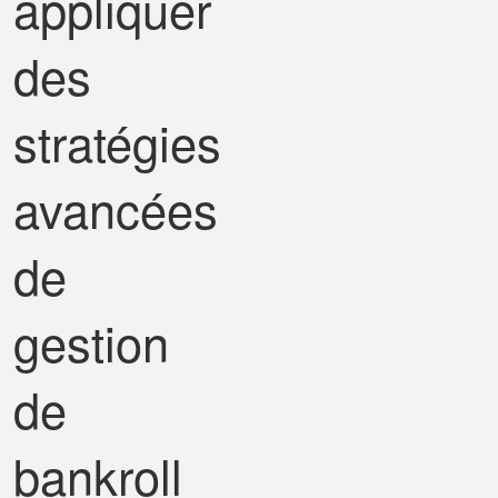
appliquer
des
stratégies
avancées
de
gestion
de
bankroll