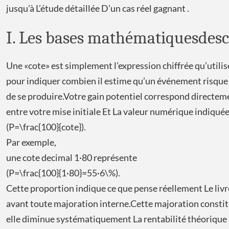
jusqu’à L’étude détaillée D’un cas réel gagnant .
I. Les bases mathématiquesdesc
Une «cote» est simplement l’expression chiffrée qu’util
pour indiquer combien il estime qu’un événement risque
de se produire.Votre gain potentiel correspond directem
entre votre mise initiale Et La valeur numérique indiquée.
(P=\frac{100}{cote}).
Par exemple,
une cote decimal 1·80 représente
(P=\frac{100}{1·80}=55·6\%).
Cette proportion indique ce que pense réellement Le livr
avant toute majoration interne.Cette majoration constit
elle diminue systématiquement La rentabilité théorique