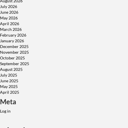
August 2026
July 2026
June 2026
May 2026
April 2026
March 2026
February 2026
January 2026
December 2025
November 2025
October 2025
September 2025
August 2025
July 2025
June 2025
May 2025
April 2025
Meta
Log in