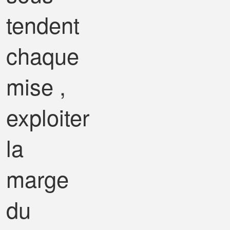
tendent
chaque
mise ,
exploiter
la
marge
du