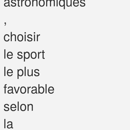
astronomiques
,
choisir
le sport
le plus
favorable
selon
la