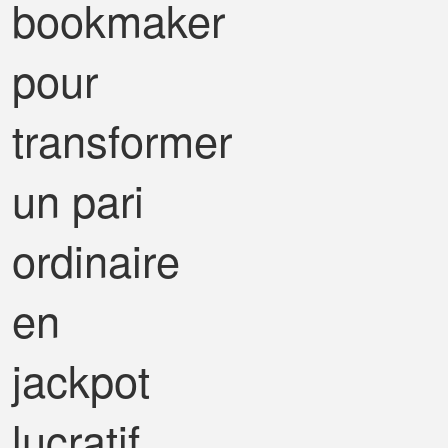
bookmaker
pour
transformer
un pari
ordinaire
en
jackpot
lucratif