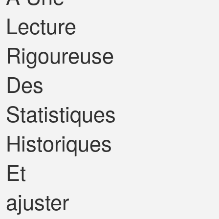
Lecture
Rigoureuse
Des
Statistiques
Historiques
Et
ajuster