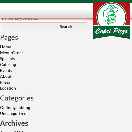
Search
Pages
Home
Menu/Order
Specials
Catering
Events
About
Press
Location
Categories
Online gambling
Uncategorized
Archives