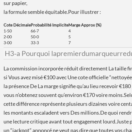
sur papier,
la formule semble équitable.Pour illustrer :
Cote Décimale
Probabilité Implicite
Marge Approx (%)
1·50
66·7
4
2·00
50·0
5
3·00
33·3
7
H3‑a Pourquoi lapremierdumarqueurredu
La commission incorporée réduit directement La taille f
si Vous avez misé €100 avec Une cote officielle “nettoyée
la présence De La marge signifie qu’au lieu rece­voir €180 
vous n’obtenez souvent qu’environ €170 voire moins.Sel
cette différence représente plusieurs dizaines voire cen
les montants escaladent vers Des millions.De quoi rend
une lecture critique avant tout engagement lourd.Juste pa
un “jackpot” annoncé ne veut pas dire que toutes vos cha