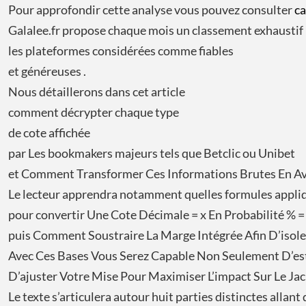
Pour approfondir cette analyse vous pouvez consulter
ca
Galalee.fr propose chaque mois un classement exhaustif
les plateformes considérées comme fiables
et généreuses .
Nous détaillerons dans cet article
comment décrypter chaque type
de cote affichée
par Les bookmakers majeurs tels que Betclic ou Unibet
et Comment Transformer Ces Informations Brutes En Ava
Le lecteur apprendra notamment quelles formules appli
pour convertir Une Cote Décimale = x En Probabilité % = (
puis Comment Soustraire La Marge Intégrée Afin D’isoler
Avec Ces Bases Vous Serez Capable Non Seulement D’es
D’ajuster Votre Mise Pour Maximiser L’impact Sur Le Jac
Le texte s’articulera autour huit parties distinctes allan