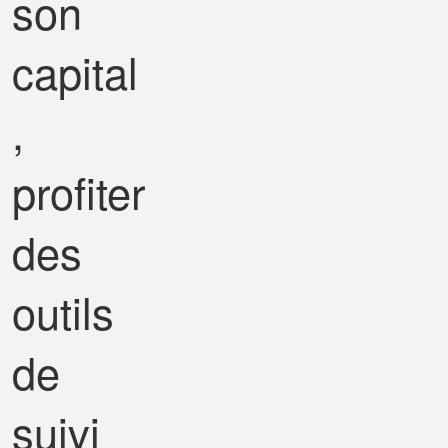
son
capital
,
profiter
des
outils
de
suivi