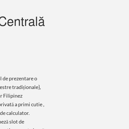
Centrală
l de prezentare o
estre tradiționale},
r Filipinez
ivată a primi cutie ,
de calculator.
neză slot de