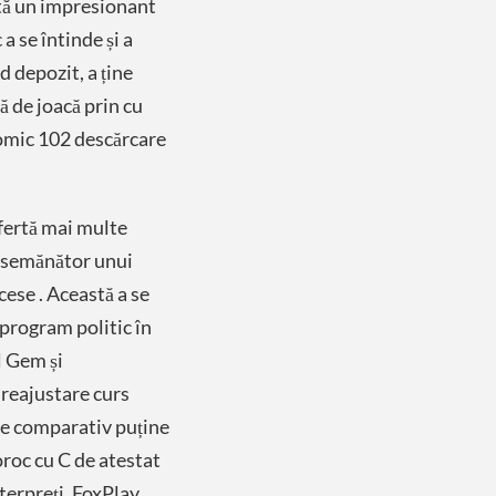
vită un impresionant
a se întinde și a
d depozit, a ține
dă de joacă prin cu
tomic 102 descărcare
fertă mai multe
 asemănător unui
cese . Această a se
 program politic în
l Gem și
 reajustare curs
re comparativ puține
oroc cu C de atestat
terpreți. FoxPlay