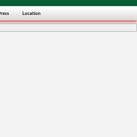
Press
Location