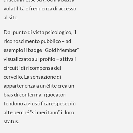
volatilità e frequenza di accesso
al sito.
Dal punto di vista psicologico, il
riconoscimento pubblico – ad
esempio il badge “Gold Member”
visualizzato sul profilo – attiva i
circuiti di ricompensa del
cervello. La sensazione di
appartenenza a un’élite crea un
bias di conferma: i giocatori
tendono a giustificare spese più
alte perché “si meritano” il loro
status.