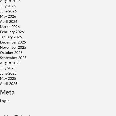
August 2026
July 2026
June 2026
May 2026
April 2026
March 2026
February 2026
January 2026
December 2025
November 2025
October 2025
September 2025
August 2025
July 2025
June 2025
May 2025
April 2025
Meta
Log in