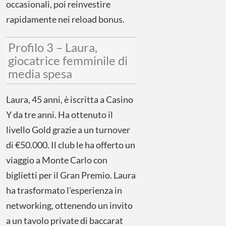
occasionali, poi reinvestire
rapidamente nei reload bonus.
Profilo 3 – Laura,
giocatrice femminile di
media spesa
Laura, 45 anni, è iscritta a Casino
Y da tre anni. Ha ottenuto il
livello Gold grazie a un turnover
di €50.000. Il club le ha offerto un
viaggio a Monte Carlo con
biglietti per il Gran Premio. Laura
ha trasformato l’esperienza in
networking, ottenendo un invito
a un tavolo private di baccarat