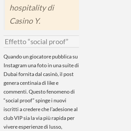
hospitality di
Casino Y.
Effetto “social proof”
Quando un giocatore pubblica su
Instagram una foto in una suite di
Dubai fornita dal casinò, il post
genera centinaia di like e
commenti. Questo fenomeno di
“social proof” spinge i nuovi
iscritti a credere che l’adesione al
club VIP sia la via più rapida per
vivere esperienze di lusso,