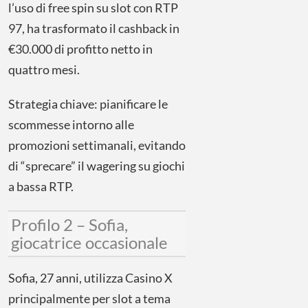
l’uso di free spin su slot con RTP
97, ha trasformato il cashback in
€30.000 di profitto netto in
quattro mesi.
Strategia chiave: pianificare le
scommesse intorno alle
promozioni settimanali, evitando
di “sprecare” il wagering su giochi
a bassa RTP.
Profilo 2 – Sofia,
giocatrice occasionale
Sofia, 27 anni, utilizza Casino X
principalmente per slot a tema