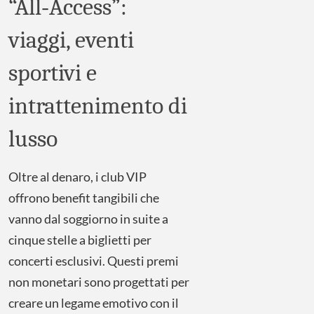
“All‑Access”:
viaggi, eventi
sportivi e
intrattenimento di
lusso
Oltre al denaro, i club VIP
offrono benefit tangibili che
vanno dal soggiorno in suite a
cinque stelle a biglietti per
concerti esclusivi. Questi premi
non monetari sono progettati per
creare un legame emotivo con il