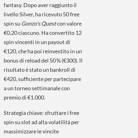
fantasy. Dopo aver raggiunto il
livello Silver, ha ricevuto 50 free
spin su
Gonzo’s Quest
con valore
€0,20 ciascuno. Ha convertito 12
spin vincenti in un payout di
€120, che ha poi reinvestito in un
bonus di reload del 50 % (€300). Il
risultato è stato un bankroll di
€420, sufficiente per partecipare
a un torneo settimanale con
premio di €1.000.
Strategia chiave: sfruttare i free
spin su slot ad alta volatilità per
massimizzare le vincite