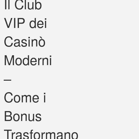
Il Club
VIP dei
Casinò
Moderni
–
Come i
Bonus
Trasformano