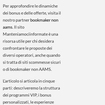
Per approfondire le dinamiche
dei bonus e delle offerte, visita il
nostro partner
bookmaker non
aams
. Il sito
Manteniamociinformate è una
risorsa utile per chi desidera
confrontare le proposte dei
diversi operatori, anche quando
si tratta di siti scommesse sicuri
o di bookmaker non AAMS.
L’articolo si articola in cinque
parti: descriveremo la struttura
dei programmi VIP, i bonus
personalizzati, le esperienze