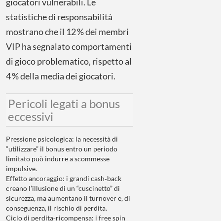
giocatori vulnerabili. Le
statistiche di responsabilità
mostrano che il 12 % dei membri
VIP ha segnalato comportamenti
di gioco problematico, rispetto al
4 % della media dei giocatori.
Pericoli legati a bonus
eccessivi
Pressione psicologica: la necessità di
“utilizzare” il bonus entro un periodo
limitato può indurre a scommesse
impulsive.
Effetto ancoraggio: i grandi cash‑back
creano l’illusione di un “cuscinetto” di
sicurezza, ma aumentano il turnover e, di
conseguenza, il rischio di perdita.
Ciclo di perdita‑ricompensa: i free spin