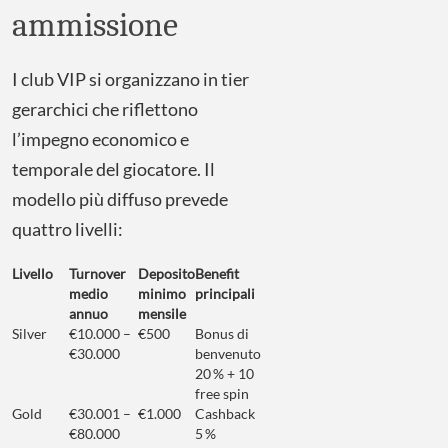
ammissione
I club VIP si organizzano in tier
gerarchici che riflettono
l’impegno economico e
temporale del giocatore. Il
modello più diffuso prevede
quattro livelli:
Livello
Turnover
Deposito
Benefit
medio
minimo
principali
annuo
mensile
Silver
€10.000 –
€500
Bonus di
€30.000
benvenuto
20 % + 10
free spin
Gold
€30.001 –
€1.000
Cashback
€80.000
5 %