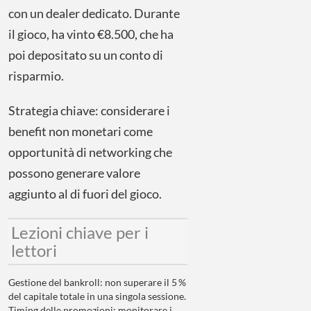
con un dealer dedicato. Durante
il gioco, ha vinto €8.500, che ha
poi depositato su un conto di
risparmio.
Strategia chiave: considerare i
benefit non monetari come
opportunità di networking che
possono generare valore
aggiunto al di fuori del gioco.
Lezioni chiave per i
lettori
Gestione del bankroll: non superare il 5 %
del capitale totale in una singola sessione.
Timing delle promozioni: monitorare i