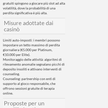
gratuiti spingono a giocare più slot ad alta
volatilità, dove la probabilità di una
perdita significativa è più alta.
Misure adottate dai
casinò
Limiti auto‑imposti: i membri possono
impostare un tetto massimo di perdita
giornaliera (€5.000 per Platinum,
€10.000 per Elite).
Monitoraggio delle attività: algoritmi di
rilevamento anomalie segnalano picchi di
deposito insoliti e attivano interventi di
counseling.
Counseling: partnership con enti di
supporto al gioco responsabile, che
offrono sessioni gratuite di terapia
online.
Proposte per un