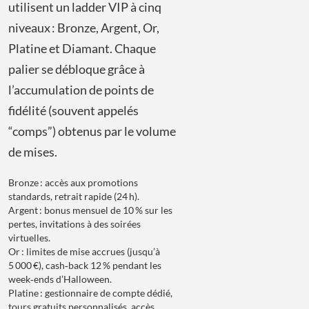
utilisent un ladder VIP à cinq
niveaux : Bronze, Argent, Or,
Platine et Diamant. Chaque
palier se débloque grâce à
l’accumulation de points de
fidélité (souvent appelés
“comps”) obtenus par le volume
de mises.
Bronze : accès aux promotions
standards, retrait rapide (24 h).
Argent : bonus mensuel de 10 % sur les
pertes, invitations à des soirées
virtuelles.
Or : limites de mise accrues (jusqu’à
5 000 €), cash‑back 12 % pendant les
week‑ends d’Halloween.
Platine : gestionnaire de compte dédié,
tours gratuits personnalisés, accès