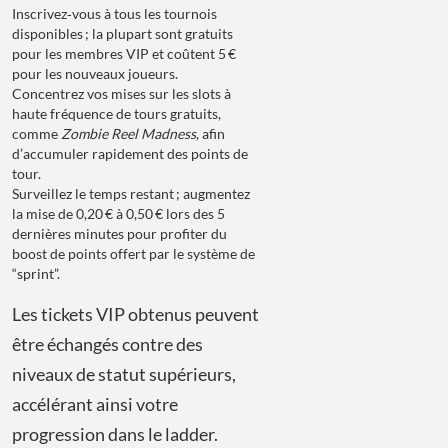
Inscrivez‑vous à tous les tournois
disponibles ; la plupart sont gratuits
pour les membres VIP et coûtent 5 €
pour les nouveaux joueurs.
Concentrez vos mises sur les slots à
haute fréquence de tours gratuits,
comme
Zombie Reel Madness
, afin
d’accumuler rapidement des points de
tour.
Surveillez le temps restant ; augmentez
la mise de 0,20 € à 0,50 € lors des 5
dernières minutes pour profiter du
boost de points offert par le système de
“sprint”.
Les tickets VIP obtenus peuvent
être échangés contre des
niveaux de statut supérieurs,
accélérant ainsi votre
progression dans le ladder.