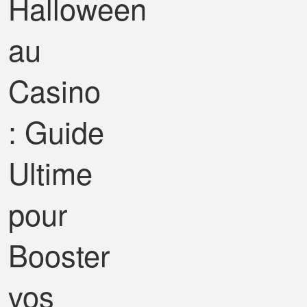
Halloween
au
Casino
: Guide
Ultime
pour
Booster
vos