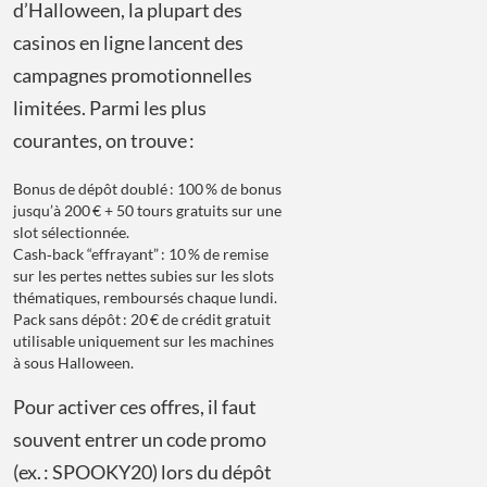
d’Halloween, la plupart des
casinos en ligne lancent des
campagnes promotionnelles
limitées. Parmi les plus
courantes, on trouve :
Bonus de dépôt doublé : 100 % de bonus
jusqu’à 200 € + 50 tours gratuits sur une
slot sélectionnée.
Cash‑back “effrayant” : 10 % de remise
sur les pertes nettes subies sur les slots
thématiques, remboursés chaque lundi.
Pack sans dépôt : 20 € de crédit gratuit
utilisable uniquement sur les machines
à sous Halloween.
Pour activer ces offres, il faut
souvent entrer un code promo
(ex. : SPOOKY20) lors du dépôt