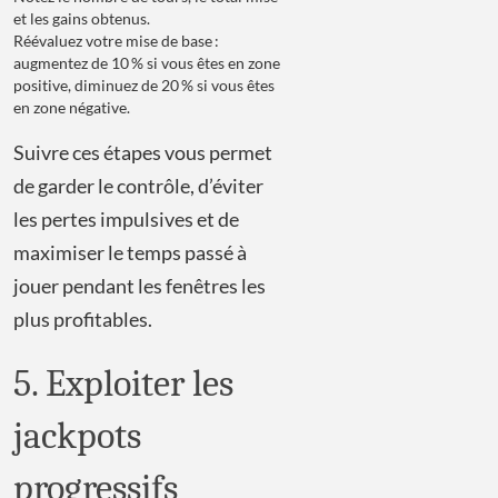
et les gains obtenus.
Réévaluez votre mise de base :
augmentez de 10 % si vous êtes en zone
positive, diminuez de 20 % si vous êtes
en zone négative.
Suivre ces étapes vous permet
de garder le contrôle, d’éviter
les pertes impulsives et de
maximiser le temps passé à
jouer pendant les fenêtres les
plus profitables.
5. Exploiter les
jackpots
progressifs