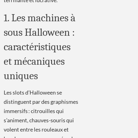
terrifiante et lucrative.
1. Les machines à
sous Halloween :
caractéristiques
et mécaniques
uniques
Les slots d’Halloween se
distinguent par des graphismes
immersifs : citrouilles qui
s’animent, chauves-souris qui
volent entre les rouleaux et