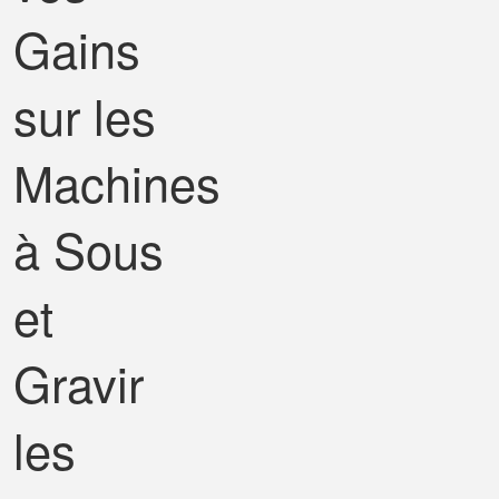
Gains
sur les
Machines
à Sous
et
Gravir
les