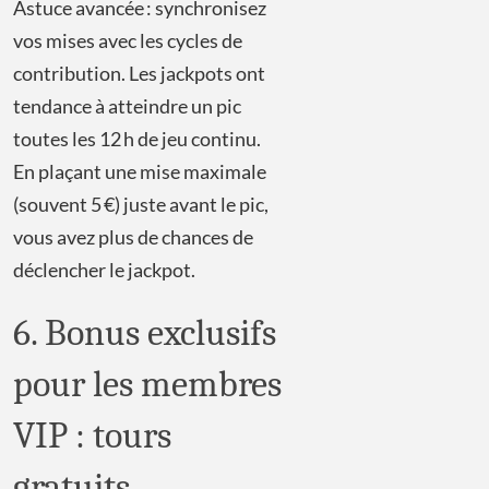
Astuce avancée : synchronisez
vos mises avec les cycles de
contribution. Les jackpots ont
tendance à atteindre un pic
toutes les 12 h de jeu continu.
En plaçant une mise maximale
(souvent 5 €) juste avant le pic,
vous avez plus de chances de
déclencher le jackpot.
6. Bonus exclusifs
pour les membres
VIP : tours
gratuits