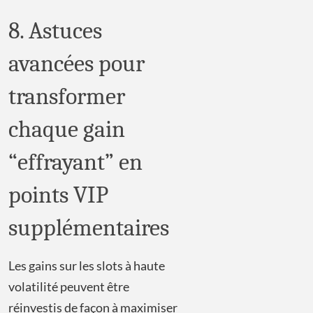
8. Astuces
avancées pour
transformer
chaque gain
“effrayant” en
points VIP
supplémentaires
Les gains sur les slots à haute
volatilité peuvent être
réinvestis de façon à maximiser