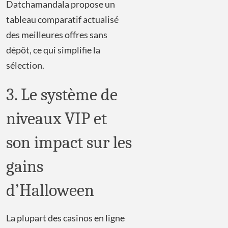
Datchamandala propose un
tableau comparatif actualisé
des meilleures offres sans
dépôt, ce qui simplifie la
sélection.
3. Le système de
niveaux VIP et
son impact sur les
gains
d’Halloween
La plupart des casinos en ligne