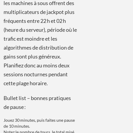
les machines à sous offrent des
multiplicateurs de jackpot plus
fréquents entre 22 h et 02 h
(heure du serveur), période où le
trafic est moindre et les
algorithmes de distribution de
gains sont plus généreux.
Planifiez donc au moins deux
sessions nocturnes pendant
cette plage horaire.
Bullet list – bonnes pratiques
de pause :
Jouez 30 minutes, puis faites une pause
de 10 minutes.
Notez le nombre de tours, le total misé