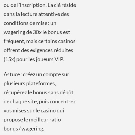
ou de l’inscription. La clé réside
dans la lecture attentive des
conditions de mise : un
wagering de 30x le bonus est
fréquent, mais certains casinos
offrent des exigences réduites
(15x) pour les joueurs VIP.
Astuce : créez un compte sur
plusieurs plateformes,
récupérez le bonus sans dépôt
de chaque site, puis concentrez
vos mises sur le casino qui
propose le meilleur ratio
bonus / wagering.