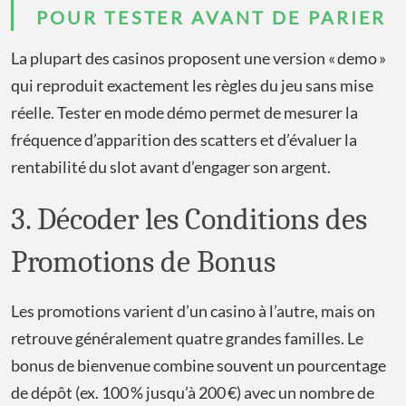
POUR TESTER AVANT DE PARIER
La plupart des casinos proposent une version « demo »
qui reproduit exactement les règles du jeu sans mise
réelle. Tester en mode démo permet de mesurer la
fréquence d’apparition des scatters et d’évaluer la
rentabilité du slot avant d’engager son argent.
3. Décoder les Conditions des
Promotions de Bonus
Les promotions varient d’un casino à l’autre, mais on
retrouve généralement quatre grandes familles. Le
bonus de bienvenue combine souvent un pourcentage
de dépôt (ex. 100 % jusqu’à 200 €) avec un nombre de