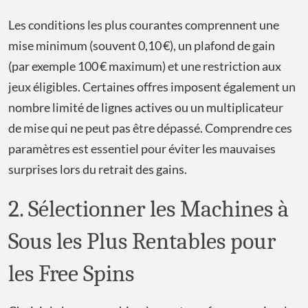
Les conditions les plus courantes comprennent une
mise minimum (souvent 0,10 €), un plafond de gain
(par exemple 100 € maximum) et une restriction aux
jeux éligibles. Certaines offres imposent également un
nombre limité de lignes actives ou un multiplicateur
de mise qui ne peut pas être dépassé. Comprendre ces
paramètres est essentiel pour éviter les mauvaises
surprises lors du retrait des gains.
2. Sélectionner les Machines à
Sous les Plus Rentables pour
les Free Spins