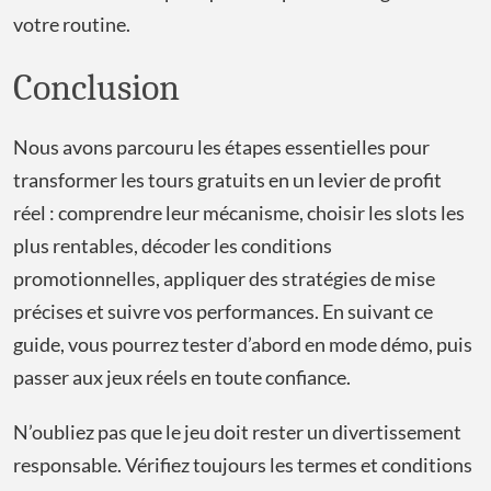
votre routine.
Conclusion
Nous avons parcouru les étapes essentielles pour
transformer les tours gratuits en un levier de profit
réel : comprendre leur mécanisme, choisir les slots les
plus rentables, décoder les conditions
promotionnelles, appliquer des stratégies de mise
précises et suivre vos performances. En suivant ce
guide, vous pourrez tester d’abord en mode démo, puis
passer aux jeux réels en toute confiance.
N’oubliez pas que le jeu doit rester un divertissement
responsable. Vérifiez toujours les termes et conditions