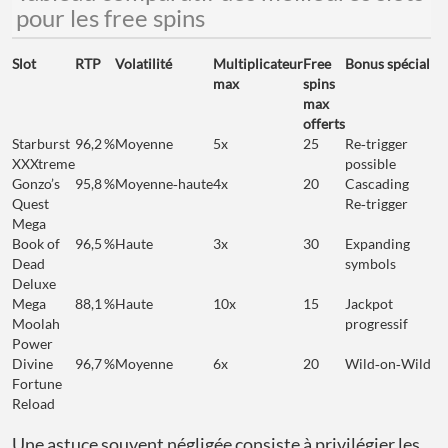
pour les free spins
Slot
RTP
Volatilité
Multiplicateur
Free
Bonus spécial
max
spins
max
offerts
Starburst
96,2 %
Moyenne
5x
25
Re‑trigger
XXXtreme
possible
Gonzo’s
95,8 %
Moyenne‑haute
4x
20
Cascading
Quest
Re‑trigger
Mega
Book of
96,5 %
Haute
3x
30
Expanding
Dead
symbols
Deluxe
Mega
88,1 %
Haute
10x
15
Jackpot
Moolah
progressif
Power
Divine
96,7 %
Moyenne
6x
20
Wild‑on‑Wild
Fortune
Reload
Une astuce souvent négligée consiste à privilégier les