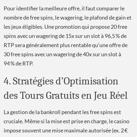
Pour identifier la meilleure offre, il faut comparer le
nombre de free spins, le wagering, le plafond de gain et
les jeux éligibles. Une promotion qui propose 20 free
spins avec un wagering de 15x sur un slot à 96,5 % de
RTP sera généralement plus rentable qu’une offre de
30 free spins avec un wagering de 40x sur un slot à
94 % de RTP.
4. Stratégies d’Optimisation
des Tours Gratuits en Jeu Réel
La gestion de la bankroll pendant les free spins est
cruciale. Même si la mise est prise en charge, le casino
impose souvent une mise maximale autorisée (ex. 2 €