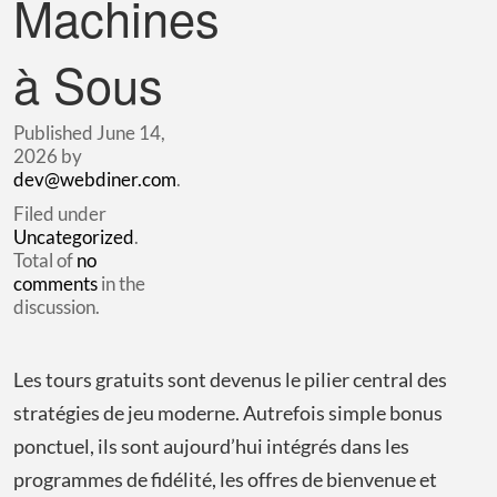
Machines
à Sous
Published
June 14,
2026
by
dev@webdiner.com
.
Filed under
Uncategorized
.
Total of
no
comments
in the
discussion.
Les tours gratuits sont devenus le pilier central des
stratégies de jeu moderne. Autrefois simple bonus
ponctuel, ils sont aujourd’hui intégrés dans les
programmes de fidélité, les offres de bienvenue et