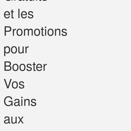
et les
Promotions
pour
Booster
Vos
Gains
aux