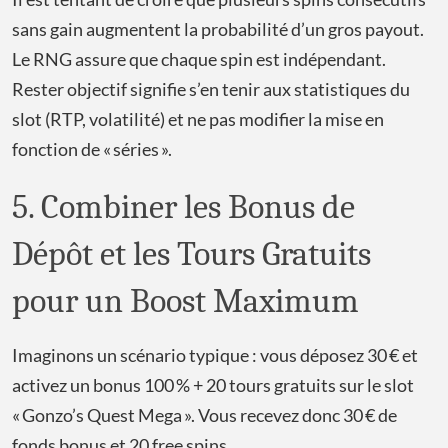
sans gain augmentent la probabilité d’un gros payout.
Le RNG assure que chaque spin est indépendant.
Rester objectif signifie s’en tenir aux statistiques du
slot (RTP, volatilité) et ne pas modifier la mise en
fonction de « séries ».
5. Combiner les Bonus de
Dépôt et les Tours Gratuits
pour un Boost Maximum
Imaginons un scénario typique : vous déposez 30 € et
activez un bonus 100 % + 20 tours gratuits sur le slot
« Gonzo’s Quest Mega ». Vous recevez donc 30 € de
fonds bonus et 20 free spins.