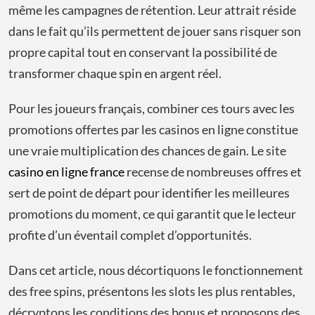
même les campagnes de rétention. Leur attrait réside
dans le fait qu’ils permettent de jouer sans risquer son
propre capital tout en conservant la possibilité de
transformer chaque spin en argent réel.
Pour les joueurs français, combiner ces tours avec les
promotions offertes par les casinos en ligne constitue
une vraie multiplication des chances de gain. Le site
casino en ligne france
recense de nombreuses offres et
sert de point de départ pour identifier les meilleures
promotions du moment, ce qui garantit que le lecteur
profite d’un éventail complet d’opportunités.
Dans cet article, nous décortiquons le fonctionnement
des free spins, présentons les slots les plus rentables,
décryptons les conditions des bonus et proposons des