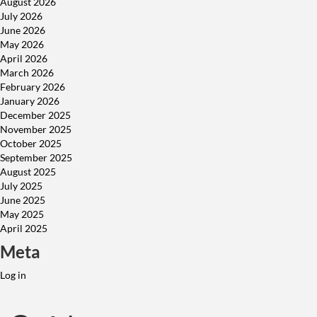
August 2026
July 2026
June 2026
May 2026
April 2026
March 2026
February 2026
January 2026
December 2025
November 2025
October 2025
September 2025
August 2025
July 2025
June 2025
May 2025
April 2025
Meta
Log in