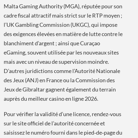
Malta Gaming Authority (MGA), réputée pour son
cadre fiscal attractif mais strict sur le RTP moyen ;
l’UK Gambling Commission (UKGC), qui impose
des exigences élevées en matière de lutte contre le
blanchiment d’argent ; ainsi que Curaçao
eGaming, souvent utilisée par les nouveaux sites
mais avec un niveau de supervision moindre.
D’autres juridictions comme l’Autorité Nationale
des Jeux (ANJ) en France ou la Commission des
Jeux de Gibraltar gagnent également du terrain
auprès du meilleur casino en ligne 2026.
Pour vérifier la validité d’une licence, rendez‑vous
sur le site officiel de l’autorité concernée et
saisissez le numéro fourni dans le pied‑de‑page du