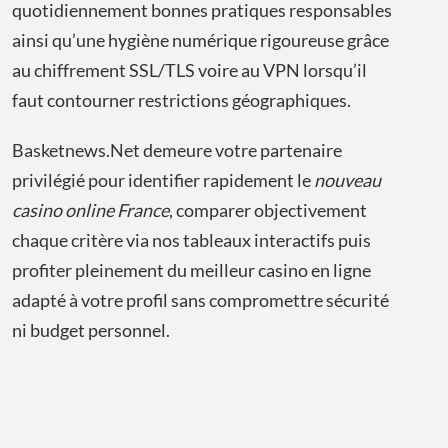
quotidiennement bonnes pratiques responsables
ainsi qu’une hygiène numérique rigoureuse grâce
au chiffrement SSL/TLS voire au VPN lorsqu’il
faut contourner restrictions géographiques.
Basketnews.Net demeure votre partenaire
privilégié pour identifier rapidement le
nouveau
casino online France
, comparer objectivement
chaque critère via nos tableaux interactifs puis
profiter pleinement du meilleur casino en ligne
adapté à votre profil sans compromettre sécurité
ni budget personnel.