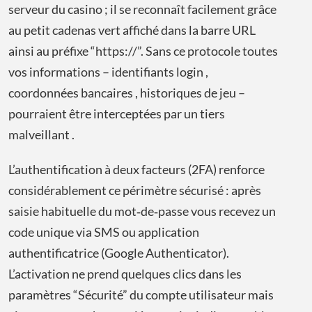
serveur du casino ; il se reconnaît facilement grâce
au petit cadenas vert affiché dans la barre URL
ainsi au préfixe “https://”. Sans ce protocole toutes
vos informations – identifiants login ,
coordonnées bancaires , historiques de jeu –
pourraient être interceptées par un tiers
malveillant .
L’authentification à deux facteurs (2FA) renforce
considérablement ce périmètre sécurisé : après
saisie habituelle du mot‑de‑passe vous recevez un
code unique via SMS ou application
authentificatrice (Google Authenticator).
L’activation ne prend quelques clics dans les
paramètres “Sécurité” du compte utilisateur mais