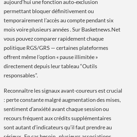
aujourd’hui une fonction auto‑exclusion
permettant bloquer définitivement ou
temporairement l’accès au compte pendant six
mois voire plusieurs années . Sur Basketnews.Net
vous pouvez comparer rapidement chaque
politique RGS/GRS — certaines plateformes
offrent même l’option « pause illimitée »
directement depuis leur tableau “Outils
responsables”.
Reconnaître les signaux avant-coureurs est crucial
: perte constante malgré augmentation des mises,
sentiment d’anxiété avant chaque session ou
recours fréquent aux crédits supplémentaires
sont autant d’indicateurs qu’il faut prendre au
sérieux . En cas besoin , plusieurs associations