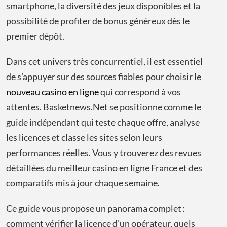
smartphone, la diversité des jeux disponibles et la
possibilité de profiter de bonus généreux dès le
premier dépôt.
Dans cet univers très concurrentiel, il est essentiel
de s’appuyer sur des sources fiables pour choisir le
nouveau casino en ligne
qui correspond à vos
attentes. Basketnews.Net se positionne comme le
guide indépendant qui teste chaque offre, analyse
les licences et classe les sites selon leurs
performances réelles. Vous y trouverez des revues
détaillées du meilleur casino en ligne France et des
comparatifs mis à jour chaque semaine.
Ce guide vous propose un panorama complet :
comment vérifier la licence d’un opérateur, quels