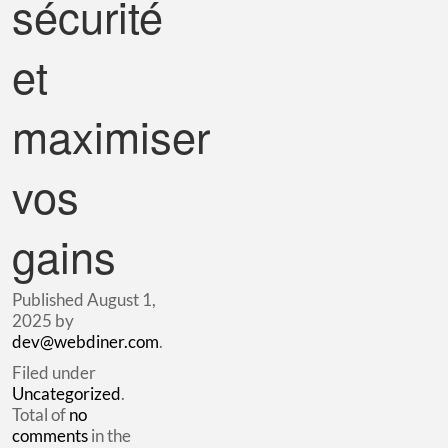
sécurité
et
maximiser
vos
gains
Published
August 1,
2025
by
dev@webdiner.com
.
Filed under
Uncategorized
.
Total of
no
comments
in the