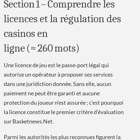
Section 1 – Comprendre les
licences et la régulation des
casinos en
ligne (≈ 260 mots)
Une licence de jeu est le passe‑port légal qui
autorise un opérateur à proposer ses services
dans une juridiction donnée. Sans elle, aucun
paiement ne peut être garanti et aucune
protection du joueur n’est assurée ; c’est pourquoi
la licence constitue le premier critère d’évaluation
sur Basketnews.Net.
Parmi les autorités les plus reconnues figurent la