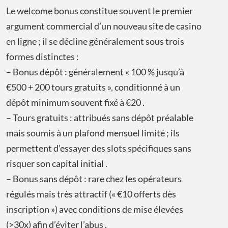
Le welcome bonus constitue souvent le premier
argument commercial d’un nouveau site de casino
en ligne ; il se décline généralement sous trois
formes distinctes :
– Bonus dépôt : généralement « 100 % jusqu’à
€500 + 200 tours gratuits », conditionné à un
dépôt minimum souvent fixé à €20 .
– Tours gratuits : attribués sans dépôt préalable
mais soumis à un plafond mensuel limité ; ils
permettent d’essayer des slots spécifiques sans
risquer son capital initial .
– Bonus sans dépôt : rare chez les opérateurs
régulés mais très attractif (« €10 offerts dès
inscription ») avec conditions de mise élevées
(>30x) afin d’éviter l’abus .