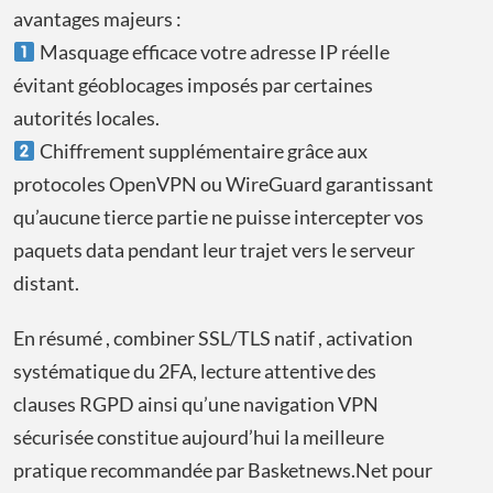
avantages majeurs :
Masquage efficace votre adresse IP réelle
évitant géoblocages imposés par certaines
autorités locales.
Chiffrement supplémentaire grâce aux
protocoles OpenVPN ou WireGuard garantissant
qu’aucune tierce partie ne puisse intercepter vos
paquets data pendant leur trajet vers le serveur
distant.
En résumé , combiner SSL/TLS natif , activation
systématique du 2FA, lecture attentive des
clauses RGPD ainsi qu’une navigation VPN
sécurisée constitue aujourd’hui la meilleure
pratique recommandée par Basketnews.Net pour