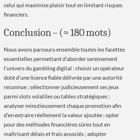
celui qui maximise plaisir tout en limitant risques
financiers.
Conclusion – (≈ 180 mots)
Nous avons parcouru ensemble toutes les facettes
essentielles permettant d’aborder sereinement
l’univers du gambling digital : choisir un opérateur
doté d’une licence fiable délivrée par une autorité
reconnue ; sélectionner judicieusement ses jeux
parmi slots volatiles ou tables stratégiques ;
analyser minutieusement chaque promotion afin
d’en extraire réellement la valeur ajoutée ; opter
pour des méthodes financières sûres tout en
maîtrisant délais et frais associés ; adopter