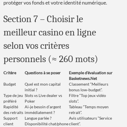
protéger vos fonds et votre identité numérique.
Section 7 – Choisir le
meilleur casino en ligne
selon vos critères
personnels (≈ 260 mots)
Critère
Questions à se poser
Exemple d’évaluation sur
Basketnews.Net
Budget
Quel est mon capital
Classement “Meilleurs
initial ?
bonus low‑budget”.
Type de jeu
Slots vs Live dealer vs
Filtre “Top jeux vidéo
préféré
Poker
slots”.
Rapidité
Ai‑je besoin d’argent
Tableau “Temps moyen
des retraits
immédiatement ?
retrait”.
Support
Langue parlée ?
Avis utilisateurs “Service
client
Disponibilité chat/phone
client”.