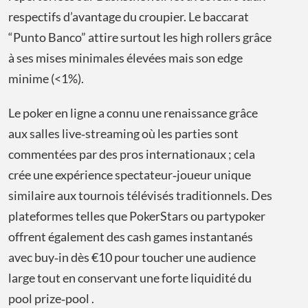
respectifs d’avantage du croupier. Le baccarat
“Punto Banco” attire surtout les high rollers grâce
à ses mises minimales élevées mais son edge
minime (<1%).
Le poker en ligne a connu une renaissance grâce
aux salles live‑streaming où les parties sont
commentées par des pros internationaux ; cela
crée une expérience spectateur‑joueur unique
similaire aux tournois télévisés traditionnels. Des
plateformes telles que PokerStars ou partypoker
offrent également des cash games instantanés
avec buy‑in dès €10 pour toucher une audience
large tout en conservant une forte liquidité du
pool prize‑pool .