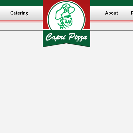
Catering
About