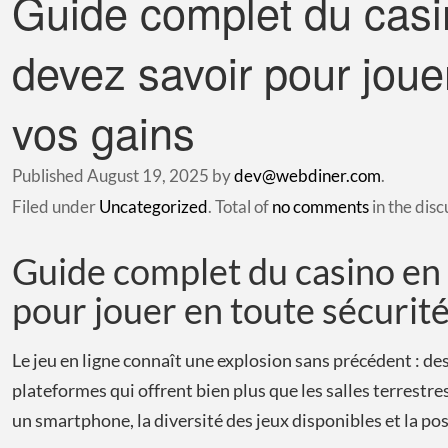
Guide complet du casi
devez savoir pour joue
vos gains
Published
August 19, 2025
by
dev@webdiner.com
.
Filed under
Uncategorized
. Total of
no comments
in the disc
Guide complet du casino en 
pour jouer en toute sécurit
Le jeu en ligne connaît une explosion sans précédent : de
plateformes qui offrent bien plus que les salles terrestre
un smartphone, la diversité des jeux disponibles et la po