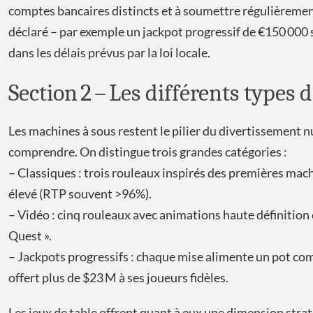
comptes bancaires distincts et à soumettre régulièrement
déclaré – par exemple un jackpot progressif de €150 000 
dans les délais prévus par la loi locale.
Section 2 – Les différents types 
Les machines à sous restent le pilier du divertissement 
comprendre. On distingue trois grandes catégories :
– Classiques : trois rouleaux inspirés des premières mac
élevé (RTP souvent >96%).
– Vidéo : cinq rouleaux avec animations haute définition 
Quest ».
– Jackpots progressifs : chaque mise alimente un pot co
offert plus de $23 M à ses joueurs fidèles.
Les jeux de table offrent quant à eux une dimension stra