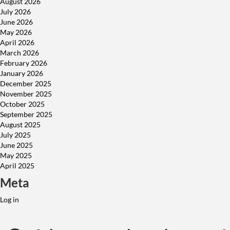
August 2026
July 2026
June 2026
May 2026
April 2026
March 2026
February 2026
January 2026
December 2025
November 2025
October 2025
September 2025
August 2025
July 2025
June 2025
May 2025
April 2025
Meta
Log in