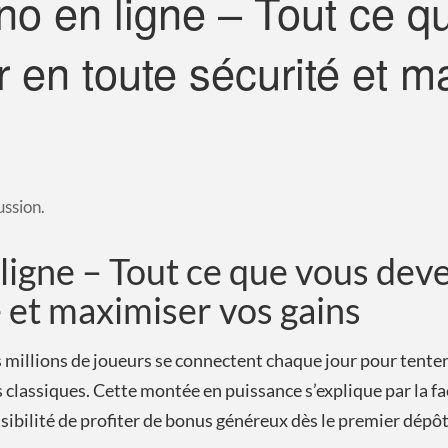
no en ligne – Tout ce q
r en toute sécurité et m
ussion.
ligne – Tout ce que vous deve
é et maximiser vos gains
s millions de joueurs se connectent chaque jour pour tenter
s classiques. Cette montée en puissance s’explique par la fa
ssibilité de profiter de bonus généreux dès le premier dépôt