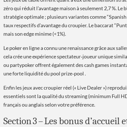
zéro qui réduit l’avantage maison à seulement 2,7 %. Le 
stratégie optimale ; plusieurs variantes comme “Spanish
taux respectifs d’avantage du croupier. Le baccarat “Punt
mais son edge minime (<1%).
Le poker en ligne a connu une renaissance grâce aux sall
cela crée une expérience spectateur‑joueur unique simila
ou partypoker offrent également des cash games instanta
une forte liquidité du pool prize‑pool .
Enfin les jeux avec croupier réel (« Live Dealer ») reprodu
essentiels sont la qualité du streaming (minimum Full HD),
français ou anglais selon votre préférence.
Section 3 – Les bonus d’accueil