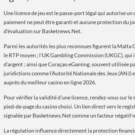
Une licence de jeu est le passe‑port légal qui autorise un
paiement ne peut être garanti et aucune protection du joue
d’évaluation sur Basketnews.Net.
Parmi les autorités les plus reconnues figurent la Malta 
le RTP moyen ; l’UK Gambling Commission (UKGC), qui im
d’argent ; ainsi que Curaçao eGaming, souvent utilisée p
juridictions comme l’Autorité Nationale des Jeux (ANJ) 
auprès du meilleur casino en ligne 2026.
Pour vérifier la validité d’une licence, rendez‑vous sur le 
pied‑de‑page du casino choisi. Un lien direct vers le reg
signalée par Basketnews.Net comme un facteur négatif 
La régulation influence directement la protection financiè