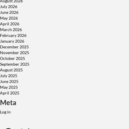
August 2026
July 2026
June 2026
May 2026
April 2026
March 2026
February 2026
January 2026
December 2025
November 2025
October 2025
September 2025
August 2025
July 2025
June 2025
May 2025
April 2025
Meta
Log in