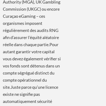
Authority (MGA), UK Gambling
Commission (UKGC) ou encore
Curaçao eGaming – ces
organismes imposent
régulièrement des audits RNG
afin d’assurer l’équité aléatoire
réelle dans chaque partie.Pour
autant garantir votre capital
vous devez également vérifier si
vos fonds sont détenus dans un
compte ségrégué distinct du
compte opérationnel du
site.Juste parce qu’une licence
existe ne signifie pas
automatiquement sécurité