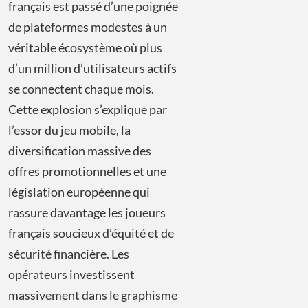
français est passé d’une poignée
de plateformes modestes à un
véritable écosystème où plus
d’un million d’utilisateurs actifs
se connectent chaque mois.
Cette explosion s’explique par
l’essor du jeu mobile, la
diversification massive des
offres promotionnelles et une
législation européenne qui
rassure davantage les joueurs
français soucieux d’équité et de
sécurité financière. Les
opérateurs investissent
massivement dans le graphisme