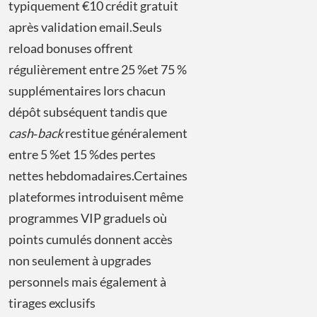
typiquement €10 crédit gratuit
après validation email.Seuls
reload bonuses offrent
régulièrement entre 25 %et 75 %
supplémentaires lors chacun
dépôt subséquent tandis que
cash‑back
restitue généralement
entre 5 %et 15 %des pertes
nettes hebdomadaires.Certaines
plateformes introduisent même
programmes VIP graduels où
points cumulés donnent accès
non seulement à upgrades
personnels mais également à
tirages exclusifs