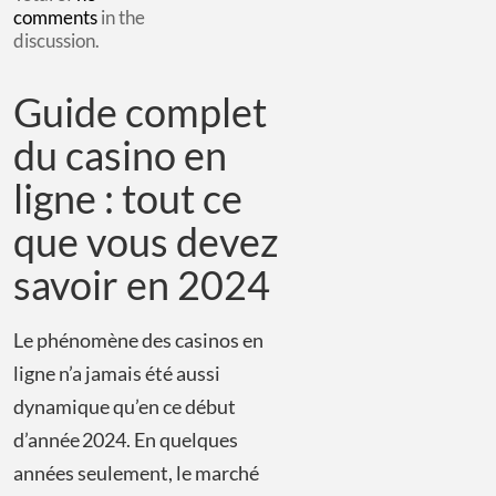
comments
in the
discussion.
Guide complet
du casino en
ligne : tout ce
que vous devez
savoir en 2024
Le phénomène des casinos en
ligne n’a jamais été aussi
dynamique qu’en ce début
d’année 2024. En quelques
années seulement, le marché