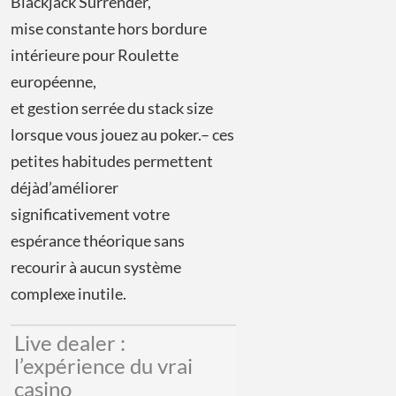
Blackjack Surrender,
mise constante hors bordure
intérieure pour Roulette
européenne,
et gestion serrée du stack size
lorsque vous jouez au poker.– ces
petites habitudes permettent
déjà​d’améliorer
significativement votre
espérance théorique sans
recourir à aucun système
complexe inutile.​
Live dealer :
l’expérience du vrai
casino