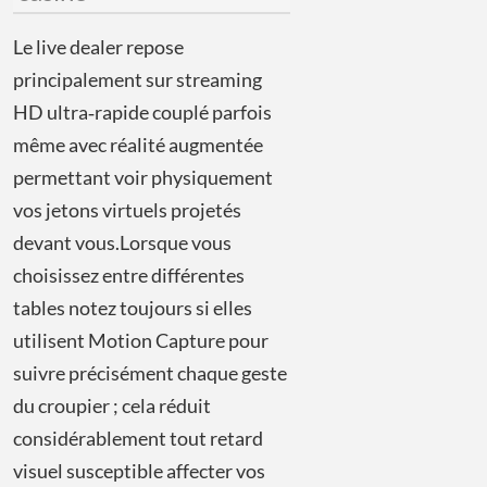
Le live dealer repose
principalement sur streaming
HD ultra‑rapide couplé parfois
même avec réalité augmentée
permettant voir physiquement
vos jetons virtuels projetés
devant vous.Lorsque vous
choisissez entre différentes
tables notez toujours si elles
utilisent Motion Capture pour
suivre précisément chaque geste
du croupier ; cela réduit
considérablement tout retard
visuel susceptible affecter vos