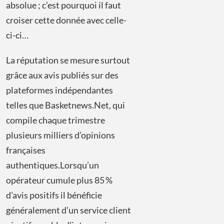
absolue ; c’est pourquoi il faut
croiser cette donnée avec celle-
ci-ci…
La réputation se mesure surtout
grâce aux avis publiés sur des
plateformes indépendantes
telles que Basketnews.Net, qui
compile chaque trimestre
plusieurs milliers d’opinions
françaises
authentiques.Lorsqu’un
opérateur cumule plus 85 %
d’avis positifs il bénéficie
généralement d’un service client