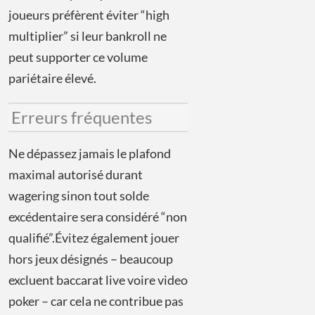
joueurs préfèrent éviter “high
multiplier” si leur bankroll ne
peut supporter ce volume
pariétaire élevé.​
Erreurs fréquentes
Ne dépassez jamais le plafond
maximal autorisé durant
wagering sinon tout solde
excédentaire sera considéré “non
qualifié”.Évitez également jouer
hors jeux désignés – beaucoup
excluent baccarat live voire video
poker – car cela ne contribue pas