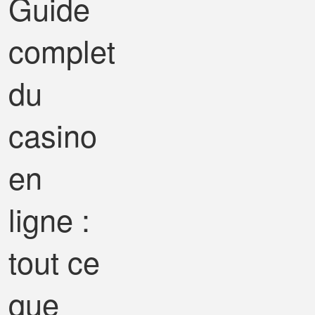
Guide
complet
du
casino
en
ligne :
tout ce
que