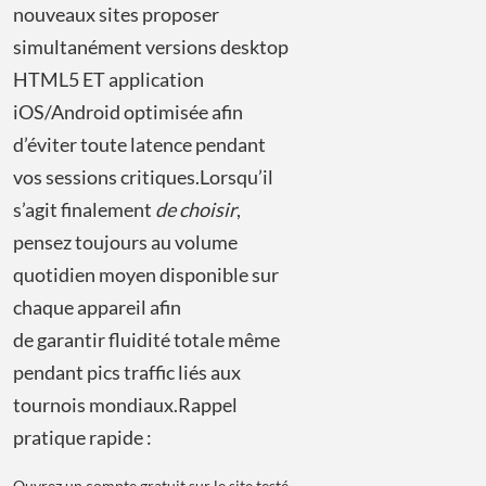
nouveaux sites proposer
simultanément versions desktop
HTML5 ET application
iOS/Android optimisée afin
d’éviter toute latence pendant
vos sessions critiques.Lorsqu’il
s’agit finalement
de choisir
,
pensez toujours au volume
quotidien moyen disponible sur
chaque appareil afin
de garantir fluidité totale même
pendant pics traffic liés aux
tournois mondiaux.Rappel
pratique rapide :
Ouvrez un compte gratuit sur le site testé