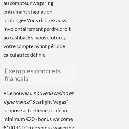
au compteur wagering
entraînant stagnation
prolongée.Vous risquez aussi
involontairement perdre droit
au cashback si vous clôturez
votre compte avant période
calculatrice définie.​
Exemples concrets
français
• Le nouveau
nouveau casino en
ligne france
“Starlight Vegas”
propose actuellement ‑ dépôt
minimum €20 ‑ bonus welcome
€100 +200 free spins ‑ wagering