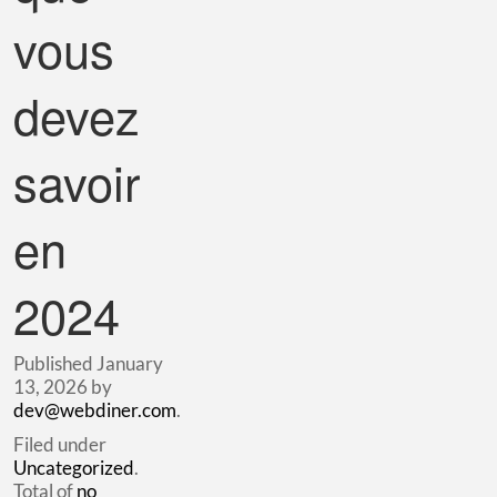
vous
devez
savoir
en
2024
Published
January
13, 2026
by
dev@webdiner.com
.
Filed under
Uncategorized
.
Total of
no