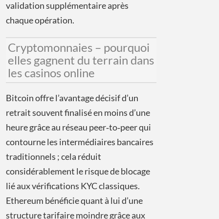
validation supplémentaire après
chaque opération.
Cryptomonnaies – pourquoi
elles gagnent du terrain dans
les casinos online
Bitcoin offre l’avantage décisif d’un
retrait souvent finalisé en moins d’une
heure grâce au réseau peer‑to‑peer qui
contourne les intermédiaires bancaires
traditionnels ; cela réduit
considérablement le risque de blocage
lié aux vérifications KYC classiques.
Ethereum bénéficie quant à lui d’une
structure tarifaire moindre grâce aux