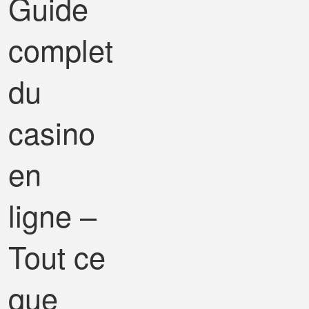
Guide
complet
du
casino
en
ligne –
Tout ce
que