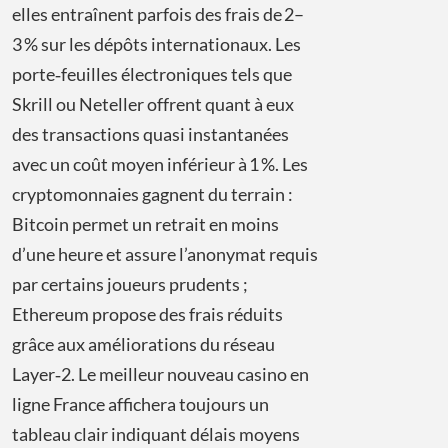
elles entraînent parfois des frais de 2–
3 % sur les dépôts internationaux. Les
porte‑feuilles électroniques tels que
Skrill ou Neteller offrent quant à eux
des transactions quasi instantanées
avec un coût moyen inférieur à 1 %. Les
cryptomonnaies gagnent du terrain :
Bitcoin permet un retrait en moins
d’une heure et assure l’anonymat requis
par certains joueurs prudents ;
Ethereum propose des frais réduits
grâce aux améliorations du réseau
Layer‑2. Le meilleur nouveau casino en
ligne France affichera toujours un
tableau clair indiquant délais moyens