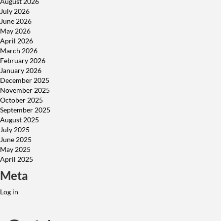
August 2026
July 2026
June 2026
May 2026
April 2026
March 2026
February 2026
January 2026
December 2025
November 2025
October 2025
September 2025
August 2025
July 2025
June 2025
May 2025
April 2025
Meta
Log in