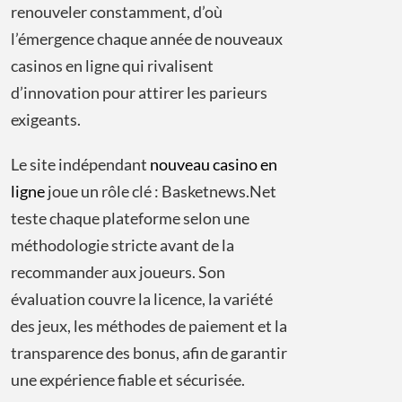
renouveler constamment, d’où
l’émergence chaque année de nouveaux
casinos en ligne qui rivalisent
d’innovation pour attirer les parieurs
exigeants.
Le site indépendant
nouveau casino en
ligne
joue un rôle clé : Basketnews.Net
teste chaque plateforme selon une
méthodologie stricte avant de la
recommander aux joueurs. Son
évaluation couvre la licence, la variété
des jeux, les méthodes de paiement et la
transparence des bonus, afin de garantir
une expérience fiable et sécurisée.