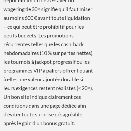
dépôt minimum de 20 € avec un
wagering de 30× signifie qu’il faut miser
au moins 600 € avant toute liquidation
– ce qui peut être prohibitif pour les
petits budgets. Les promotions
récurrentes telles que les cash‑back
hebdomadaires (10 % sur pertes nettes),
les tournois à jackpot progressif ou les
programmes VIP à paliers offrent quant
à elles une valeur ajoutée durable si
leurs exigences restent réalistes (< 20×).
Un bon site indique clairement ces
conditions dans une page dédiée afin
d’éviter toute surprise désagréable
après le gain d’un bonus gratuit.