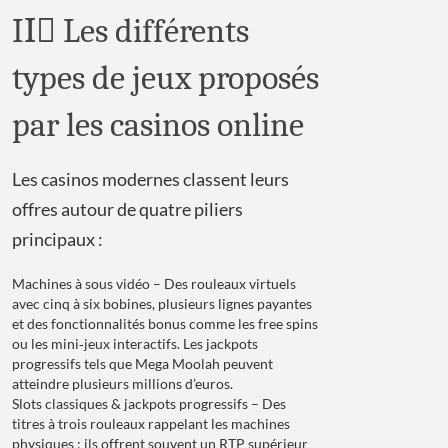
II️⃣ Les différents
types de jeux proposés
par les casinos online
Les casinos modernes classent leurs
offres autour de quatre piliers
principaux :
Machines à sous vidéo – Des rouleaux virtuels
avec cinq à six bobines, plusieurs lignes payantes
et des fonctionnalités bonus comme les free spins
ou les mini‑jeux interactifs. Les jackpots
progressifs tels que Mega Moolah peuvent
atteindre plusieurs millions d’euros.
Slots classiques & jackpots progressifs – Des
titres à trois rouleaux rappelant les machines
physiques ; ils offrent souvent un RTP supérieur