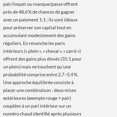
pair/impair ou manque/passe offrent
près de 48,6 % de chances de gagner
avec un paiement 1:1 ; ils sont idéaux
pour préserver son capital tout en
accumulant modestement des gains
réguliers. En revanche les paris
intérieurs (« plein », « cheval », « carré »)
offrent des gains plus élevés (35:1 pour
un plein) mais ne touchent qu’une
probabilité comprise entre 2,7–5,4 %.
Une approche équilibrée consiste à
placer une combinaison : deux mises
extérieures (exemple rouge + pair)
couplées à un pari intérieur sur un
numéro chaud identifié après plusieurs