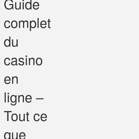
Guide
complet
du
casino
en
ligne –
Tout ce
que