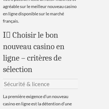
agréable sur le meilleur nouveau casino
en ligne disponible sur le marché
français.
I️⃣ Choisir le bon
nouveau casino en
ligne – critères de
sélection
Sécurité & licence
La première exigence d’un nouveau
casino en ligne est la détention d’une