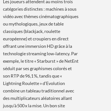
Les joueurs attendent au moins trois
catégories distinctes : machines à sous
vidéo avec thèmes cinématographiques
ou mythologiques, jeux de table
classiques (blackjack, roulette
européenne) et croupiers en direct
offrant une immersion HD grâce à la
technologie streaming low‑latency. Par
exemple, le titre « Starburst » de NetEnt
séduit par ses graphismes colorés et
son RTP de 96,1 %, tandis que «
Lightning Roulette » d’Evolution
combine un tableau traditionnel avec
des multiplicateurs aléatoires allant
jusqu’à 500 x la mise. Un bon site