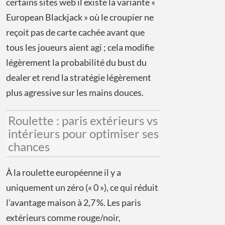
certains sites web il existe la variante «
European Blackjack » où le croupier ne
reçoit pas de carte cachée avant que
tous les joueurs aient agi ; cela modifie
légèrement la probabilité du bust du
dealer et rend la stratégie légèrement
plus agressive sur les mains douces.
Roulette : paris extérieurs vs
intérieurs pour optimiser ses
chances
À la roulette européenne il y a
uniquement un zéro (« 0 »), ce qui réduit
l’avantage maison à 2,7 %. Les paris
extérieurs comme rouge/noir,