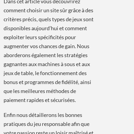
Dans cet article vous découvrirez
comment choisir un site sûr grâce à des
critères précis, quels types de jeux sont
disponibles aujourd’hui et comment
exploiter leurs spécificités pour
augmenter vos chances de gain. Nous
aborderons également les stratégies
gagnantes aux machines à sous et aux
jeux de table, le fonctionnement des
bonus et programmes de fidélité, ainsi
que les meilleures méthodes de
paiement rapides et sécurisées.
Enfin nous détaillerons les bonnes
pratiques du jeu responsable afin que
votre passion reste un loisir maîtrisé et