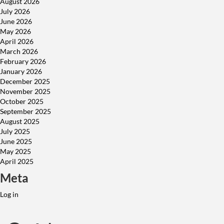
August 2026
July 2026
June 2026
May 2026
April 2026
March 2026
February 2026
January 2026
December 2025
November 2025
October 2025
September 2025
August 2025
July 2025
June 2025
May 2025
April 2025
Meta
Log in