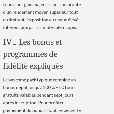
tours sans gain majeur – ainsi on profite
d’un rendement moyen supérieur tout
en limitant l’exposition au risque élevé
inhérent aux paris simples plein tapis.
IV️⃣ Les bonus et
programmes de
fidélité expliqués
Le welcome pack typique combine un
bonus dépôt jusqu’à 200 % + 50 tours
gratuits valables pendant sept jours
après inscription. Pour profiter
pleinement du bonus il faut respecter le