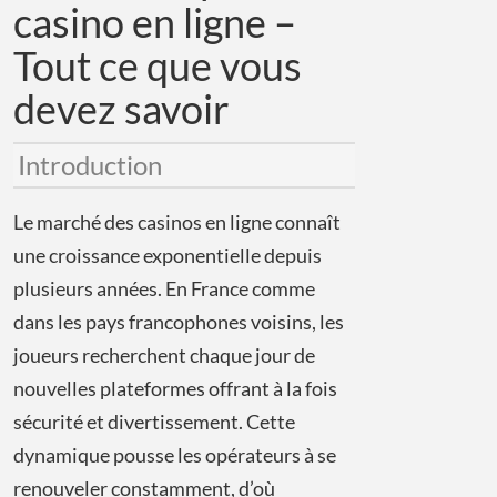
casino en ligne –
Tout ce que vous
devez savoir
Introduction
Le marché des casinos en ligne connaît
une croissance exponentielle depuis
plusieurs années. En France comme
dans les pays francophones voisins, les
joueurs recherchent chaque jour de
nouvelles plateformes offrant à la fois
sécurité et divertissement. Cette
dynamique pousse les opérateurs à se
renouveler constamment, d’où