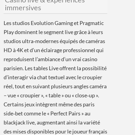
immersives
Les studios Evolution Gaming et Pragmatic
Play dominent le segment live grâce à leurs
studios ultra‑modernes équipés de caméras
HD à 4K et d’un éclairage professionnel qui
reproduisent l’ambiance d’un vrai casino
parisien. Les tables Live offrent la possibilité
d’interagir via chat textuel avec le croupier
réel, tout en suivant plusieurs angles caméra
– vue « croupier », « table » ou « close‑up ».
Certains jeux intègrent même des paris
side‑bet comme le « Perfect Pairs » au
blackjack live, augmentant ainsi la variété
des mises disponibles pour le joueur français