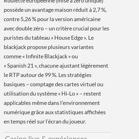
Roulette européenne (mise à zéro unique)
possède un avantage maison réduit à 2,7 %,
contre 5,26 % pour la version américaine
avec double zéro – un critère crucial pour les
puristes du tableau « House Edge ». Le
blackjack propose plusieurs variantes
comme « Infinite Blackjack » ou
« Spanish 21 », chacune ajustant légèrement
le RTP autour de 99 %. Les stratégies
basiques – comptage des cartes virtuel ou
utilisation du système « Hi‑Lo » – restent
applicables même dans l’environnement
numérique grâce aux statistiques affichées
en temps réel sur l’écran du joueur.
Casino live & expériences