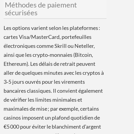
Méthodes de paiement
sécurisées
Les options varient selon les plateformes :
cartes Visa/MasterCard, portefeuilles
électroniques comme Skrill ou Neteller,
ainsi que les crypto‑monnaies (Bitcoin,
Ethereum). Les délais de retrait peuvent
aller de quelques minutes avec les cryptos à
3‑5 jours ouvrés pour les virements
bancaires classiques. Il convient également
de vérifier les limites minimales et
maximales de mise ; par exemple, certains
casinos imposent un plafond quotidien de
€5 000 pour éviter le blanchiment d’argent