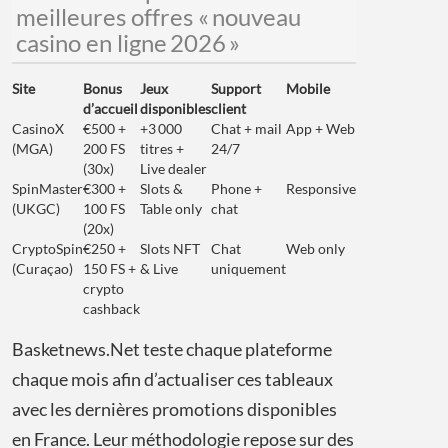
meilleures offres « nouveau
casino en ligne 2026 »
Site
Bonus
Jeux
Support
Mobile
d’accueil
disponibles
client
CasinoX
€500 +
+3 000
Chat + mail
App + Web
(MGA)
200 FS
titres +
24/7
(30x)
Live dealer
SpinMaster
€300 +
Slots &
Phone +
Responsive
(UKGC)
100 FS
Table only
chat
(20x)
CryptoSpin
€250 +
Slots NFT
Chat
Web only
(Curaçao)
150 FS +
& Live
uniquement
crypto
cashback
Basketnews.Net teste chaque plateforme
chaque mois afin d’actualiser ces tableaux
avec les dernières promotions disponibles
en France. Leur méthodologie repose sur des