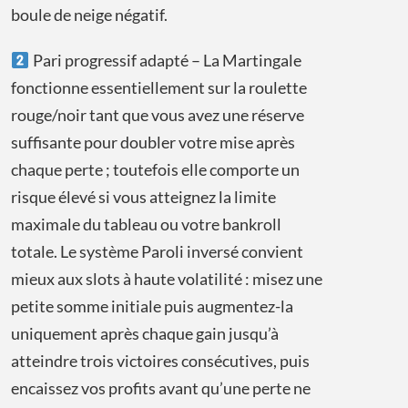
boule de neige négatif.
Pari progressif adapté – La Martingale
fonctionne essentiellement sur la roulette
rouge/noir tant que vous avez une réserve
suffisante pour doubler votre mise après
chaque perte ; toutefois elle comporte un
risque élevé si vous atteignez la limite
maximale du tableau ou votre bankroll
totale. Le système Paroli inversé convient
mieux aux slots à haute volatilité : misez une
petite somme initiale puis augmentez-la
uniquement après chaque gain jusqu’à
atteindre trois victoires consécutives, puis
encaissez vos profits avant qu’une perte ne