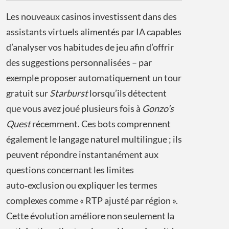
Les nouveaux casinos investissent dans des
assistants virtuels alimentés par IA capables
d’analyser vos habitudes de jeu afin d’offrir
des suggestions personnalisées – par
exemple proposer automatiquement un tour
gratuit sur
Starburst
lorsqu’ils détectent
que vous avez joué plusieurs fois à
Gonzo’s
Quest
récemment. Ces bots comprennent
également le langage naturel multilingue ; ils
peuvent répondre instantanément aux
questions concernant les limites
auto‑exclusion ou expliquer les termes
complexes comme « RTP ajusté par région ».
Cette évolution améliore non seulement la