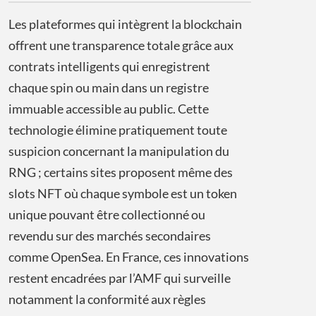
Les plateformes qui intègrent la blockchain
offrent une transparence totale grâce aux
contrats intelligents qui enregistrent
chaque spin ou main dans un registre
immuable accessible au public. Cette
technologie élimine pratiquement toute
suspicion concernant la manipulation du
RNG ; certains sites proposent même des
slots NFT où chaque symbole est un token
unique pouvant être collectionné ou
revendu sur des marchés secondaires
comme OpenSea. En France, ces innovations
restent encadrées par l’AMF qui surveille
notamment la conformité aux règles