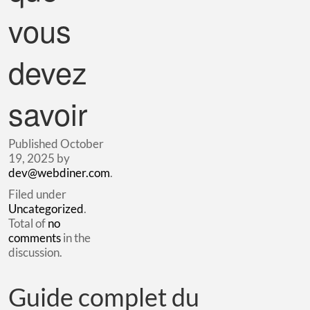
vous
devez
savoir
Published
October
19, 2025
by
dev@webdiner.com
.
Filed under
Uncategorized
.
Total of
no
comments
in the
discussion.
Guide complet du