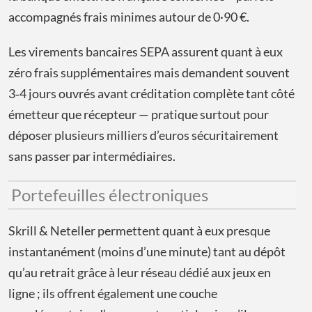
accompagnés frais minimes autour de 0·90 €.
Les virements bancaires SEPA assurent quant à eux
zéro frais supplémentaires mais demandent souvent
3‑4 jours ouvrés avant créditation complète tant côté
émetteur que récepteur — pratique surtout pour
déposer plusieurs milliers d’euros sécuritairement
sans passer par intermédiaires.
Portefeuilles électroniques
Skrill & Neteller permettent quant à eux presque
instantanément (moins d’une minute) tant au dépôt
qu’au retrait grâce à leur réseau dédié aux jeux en
ligne ; ils offrent également une couche