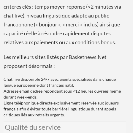
critères clés : temps moyen réponse (<​2 minutes via
chat live), niveau linguistique adapté au public
francophone (« bonjour », « merci » inclus) ainsi que
capacité réelle à résoudre rapidement disputes
relatives aux paiements ou aux conditions bonus.
Les meilleurs sites listés par Basketnews.Net
proposent désormais :
Chat live disponible 24/7 avec agents spécialisés dans chaque
langue européenne dont français natif.
Adresse email dédiée répondant sous <​12 heures ouvrées même
durant week‑ends.
Ligne téléphonique directe exclusivement réservée aux joueurs
français afin d’éviter toute barrière linguistique durant appels
critiques liés aux retraits urgents.
Qualité du service