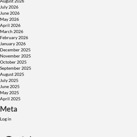
August 2026
July 2026
June 2026
May 2026
April 2026
March 2026
February 2026
January 2026
December 2025
November 2025
October 2025
September 2025
August 2025
July 2025
June 2025
May 2025
April 2025
Meta
Log in