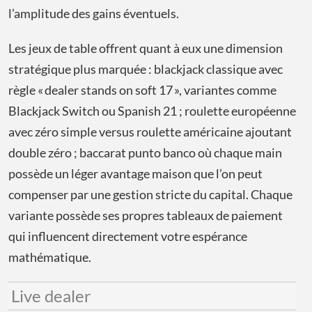
l’amplitude des gains éventuels.
Les jeux de table offrent quant à eux une dimension
stratégique plus marquée : blackjack classique avec
règle « dealer stands on soft 17 », variantes comme
Blackjack Switch ou Spanish 21 ; roulette européenne
avec zéro simple versus roulette américaine ajoutant
double zéro ; baccarat punto banco où chaque main
possède un léger avantage maison que l’on peut
compenser par une gestion stricte du capital. Chaque
variante possède ses propres tableaux de paiement
qui influencent directement votre espérance
mathématique.​
Live dealer