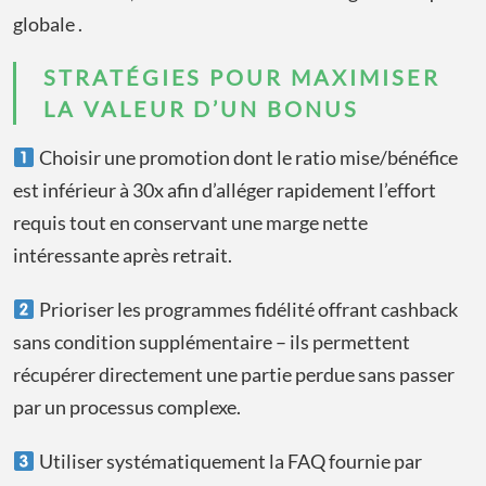
globale .
STRATÉGIES POUR MAXIMISER
LA VALEUR D’UN BONUS
Choisir une promotion dont le ratio mise/bénéfice
est inférieur à 30x afin d’alléger rapidement l’effort
requis tout en conservant une marge nette
intéressante après retrait.
Prioriser les programmes fidélité offrant cashback
sans condition supplémentaire – ils permettent
récupérer directement une partie perdue sans passer
par un processus complexe.
Utiliser systématiquement la FAQ fournie par