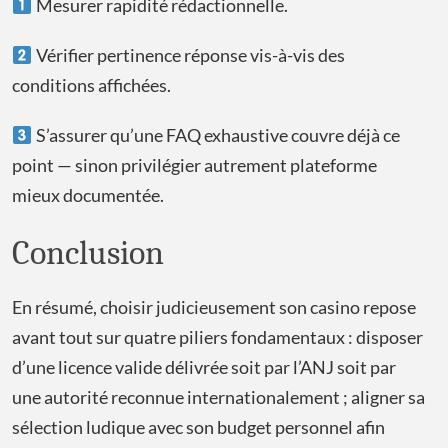
Mesurer rapidité rédactionnelle.
Vérifier pertinence réponse vis-à-vis des
conditions affichées.
S’assurer qu’une FAQ exhaustive couvre déjà ce
point — sinon privilégier autrement plateforme
mieux documentée.
Conclusion
En résumé, choisir judicieusement son casino repose
avant tout sur quatre piliers fondamentaux : disposer
d’une licence valide délivrée soit par l’ANJ soit par
une autorité reconnue internationalement ; aligner sa
sélection ludique avec son budget personnel afin