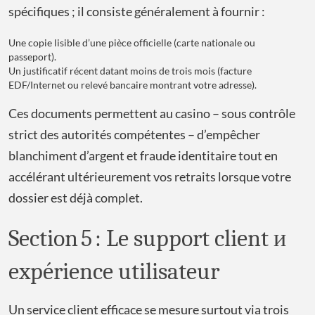
spécifiques ; il consiste généralement à fournir :
Une copie lisible d’une pièce officielle (carte nationale ou
passeport).
Un justificatif récent datant moins de trois mois (facture
EDF/Internet ou relevé bancaire montrant votre adresse).
Ces documents permettent au casino – sous contrôle
strict des autorités compétentes – d’empêcher
blanchiment d’argent et fraude identitaire tout en
accélérant ultérieurement vos retraits lorsque votre
dossier est déjà complet.
Section 5 : Le support client и
expérience utilisateur
Un service client efficace se mesure surtout via trois