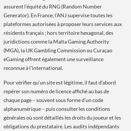
assurent l’équité du RNG (Random Number
Generator). En France, l’ANJ supervise toutes les
plateformes autorisées à proposer leurs services aux
résidents français ; hors territoire hexagonal, des
juridictions comme la Malta Gaming Authority
(MGA), la UK Gambling Commission ou Curaçao
eGaming offrent également une surveillance
reconnue à l’international.
Pour vérifier qu’un site est légitime, il faut d’abord
repérer son numéro de licence affiché au bas de
chaque page – souvent sous forme d’un code
alphanumérique – puis consulter les conditions
générales où sont détaillés les droits du joueur et les
obligations du prestataire. Les audits indépendants