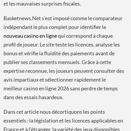
et les mauvaises surprises fiscales.
Basketnews.Net s’est imposé comme le comparateur
indépendant le plus complet pour identifier le
nouveau casino en ligne
qui correspond à chaque
profil de joueur. Le site teste les licences, analyse les
bonus et vérifie la fluidité des paiements avant de
publier ses classements mensuels. Grâce à cette
expertise reconnue, les joueurs peuvent consulter des
avis impartiaux et sélectionner rapidement le
meilleur casino en ligne 2026 sans perdre de temps
dans des essais hasardeux.
Dans cet article nous décortiquons les points
essentiels : la législation et les licences applicables en
France et à l’étranger, la variété des jeux disponibles