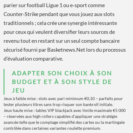
parier sur football Ligue 1 ou e‑sport comme
Counter‑Strike pendant que vous jouez aux slots
traditionnels ; cela crée une synergie intéressante
pour ceux qui veulent diversifier leurs sources de
revenu tout en restant sur un seul compte bancaire
sécurisé fourni par Basketnews.Net lors du processus
d’évaluation comparative.
ADAPTER SON CHOIX À SON
BUDGET ET À SON STYLE DE
JEU
Jeux à faible mise : slots avec pari minimum €0,10 – parfaits pour
tester plusieurs titres sans trop risquer son bankroll initiale.
Jeux haute mise : tables VIP blackjack avec limite maximale €5 000
– réservées aux high rollers capables d’appliquer une stratégie
avancée telle que le comptage simplifié des cartes ou la martingale
contrôlée dans certaines variantes roulette premium.