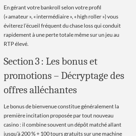
En gérant votre bankroll selon votre profil
(« amateur », « intermédiaire », « high roller ») vous
éviterez l’écueil fréquent du chase loss qui conduit
rapidement à une perte totale même sur un jeu au
RTP élevé.
Section 3 : Les bonus et
promotions – Décryptage des
offres alléchantes
Le bonus de bienvenue constitue généralement la
première incitation proposée par tout nouveau
casino : il combine souvent un dépôt matché allant
jusqu’à 200 % + 100 tours gratuits sur une machine