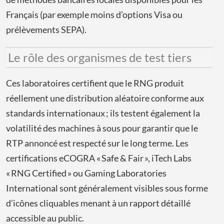
Français (par exemple moins d’options Visa ou
prélèvements SEPA).
Le rôle des organismes de test tiers
Ces laboratoires certifient que le RNG produit
réellement une distribution aléatoire conforme aux
standards internationaux ; ils testent également la
volatilité des machines à sous pour garantir que le
RTP annoncé est respecté sur le long terme. Les
certifications eCOGRA « Safe & Fair », iTech Labs
« RNG Certified » ou Gaming Laboratories
International sont généralement visibles sous forme
d’icônes cliquables menant à un rapport détaillé
accessible au public.