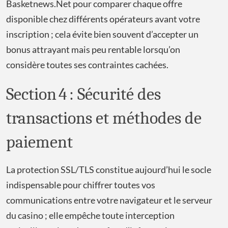
Basketnews.Net pour comparer chaque offre
disponible chez différents opérateurs avant votre
inscription ; cela évite bien souvent d’accepter un
bonus attrayant mais peu rentable lorsqu’on
considère toutes ses contraintes cachées.
Section 4 : Sécurité des
transactions et méthodes de
paiement
La protection SSL/TLS constitue aujourd’hui le socle
indispensable pour chiffrer toutes vos
communications entre votre navigateur et le serveur
du casino ; elle empêche toute interception