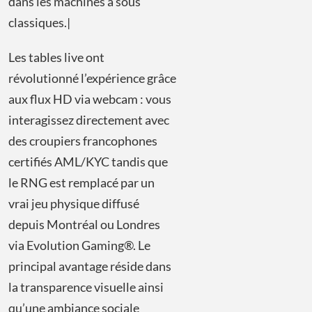
dans les machines à sous
classiques.|
Les tables live ont
révolutionné l’expérience grâce
aux flux HD via webcam : vous
interagissez directement avec
des croupiers francophones
certifiés AML/KYC tandis que
le RNG est remplacé par un
vrai jeu physique diffusé
depuis Montréal ou Londres
via Evolution Gaming®. Le
principal avantage réside dans
la transparence visuelle ainsi
qu’une ambiance sociale