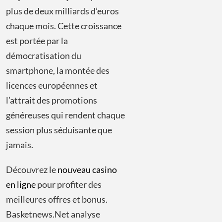
plus de deux milliards d’euros
chaque mois. Cette croissance
est portée par la
démocratisation du
smartphone, la montée des
licences européennes et
l’attrait des promotions
généreuses qui rendent chaque
session plus séduisante que
jamais.
Découvrez le
nouveau casino
en ligne
pour profiter des
meilleures offres et bonus.
Basketnews.Net analyse