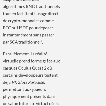
algorithmes RNG traditionnels
tout en facilitant l’usage direct
de crypto‑monnaies comme
BTC ou USDT pour déposer
instantanément sans passer
par SCA traditionnel.\
Parallèlement , la réalité
virtuelle prend forme grâce aux
casques Oculus Quest 2 où
certains développeurs testent
déjà
VR Slots Paradise
,
permettant aux joueurs
physiquement présents dans
un salon futuriste virtuel où ils