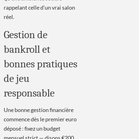
rappelant celle d’un vrai salon
réel.
Gestion de
bankroll et
bonnes pratiques
de jeu
responsable
Une bonne gestion financière
commence dès le premier euro
déposé : fixez un budget
mensuel strict — disons €200