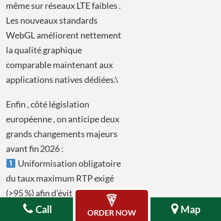
même sur réseaux LTE faibles .
Les nouveaux standards
WebGL améliorent nettement
la qualité graphique
comparable maintenant aux
applications natives dédiées.\
Enfin , côté législation
européenne , on anticipe deux
grands changements majeurs
avant fin 2026 :
Uniformisation obligatoire
du taux maximum RTP exigé
(>95 %) afin d’éviter toute
concurrence déloyale entre
Call
Map
ORDER NOW