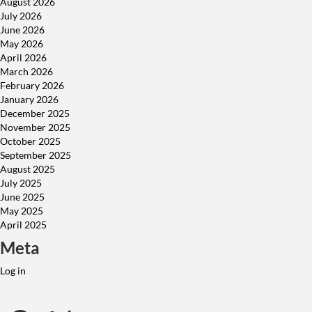
August 2026
July 2026
June 2026
May 2026
April 2026
March 2026
February 2026
January 2026
December 2025
November 2025
October 2025
September 2025
August 2025
July 2025
June 2025
May 2025
April 2025
Meta
Log in