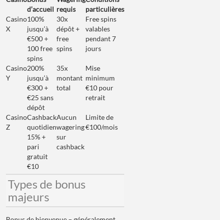
d’accueil
requis
particulières
Casino
100%
30x
Free spins
X
jusqu’à
dépôt +
valables
€500 +
free
pendant 7
100 free
spins
jours
spins
Casino
200%
35x
Mise
Y
jusqu’à
montant
minimum
€300 +
total
€10 pour
€25 sans
retrait
dépôt
Casino
Cashback
Aucun
Limite de
Z
quotidien
wagering
€100/mois
15% +
sur
pari
cashback
gratuit
€10
Types de bonus
majeurs
Bonus de bienvenue – généralement