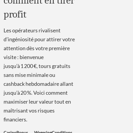
comment en tirer
profit
Les opérateurs rivalisent
d’ingéniosité pour attirer votre
attention dès votre première
visite : bienvenue
jusqu’à 1 200 €, tours gratuits
sans mise minimale ou
cashback hebdomadaire allant
jusqu’à 20 %. Voici comment
maximiser leur valeur tout en
maîtrisant vos risques
financiers.
Casino
Bonus
Wagering
Conditions