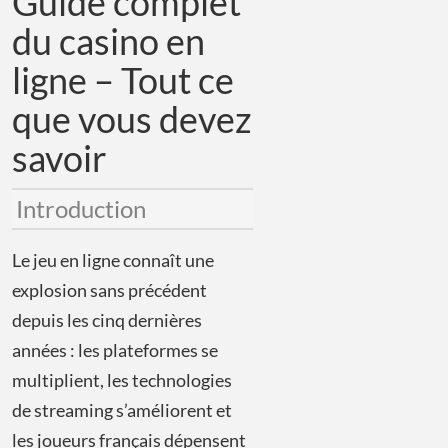
Guide complet
du casino en
ligne – Tout ce
que vous devez
savoir
Introduction
Le jeu en ligne connaît une
explosion sans précédent
depuis les cinq dernières
années : les plateformes se
multiplient, les technologies
de streaming s’améliorent et
les joueurs français dépensent