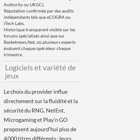
Authority ou UKGC).
Réputation confirmée par des audits
indépendants tels que eCOGRA ou
iTech Labs.
Historique transparent visible sur les
forums spécialisés ainsi que sur
Basketnews.Net, où plusieurs experts
évaluent chaque opérateur chaque
trimestre.
Logiciels et variété de
jeux
Le choix du provider influe
directement sur la fluidité et la
sécurité du RNG. NetEnt,
Microgaming et Play’n GO
proposent aujourd’hui plus de
4 000 titres différents ; leurs