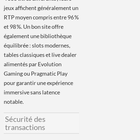
jeux affichent généralement un
RTP moyen compris entre 96 %
et 98 %. Un bon site offre
également une bibliothèque
équilibrée : slots modernes,
tables classiques et live dealer
alimentés par Evolution
Gaming ou Pragmatic Play
pour garantir une expérience
immersive sans latence
notable.
Sécurité des
transactions